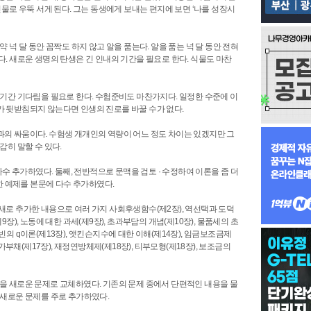
물로 우뚝 서게 된다. 그는 동생에게 보내는 편지에 보면 ‘나를 성장시
넉 달 동안 꼼짝도 하지 않고 알을 품는다. 알을 품는 넉 달 동안 전혀
. 새로운 생명의 탄생은 긴 인내의 기간을 필요로 한다. 식물도 마찬
기간 기다림을 필요로 한다. 수험준비도 마찬가지다. 일정한 수준에 이
 뒷받침되지 않는다면 인생의 진로를 바꿀 수가 없다.
의 싸움이다. 수험생 개개인의 역량이 어느 정도 차이는 있겠지만 그
히 말할 수 있다.
수 추가하였다. 둘째, 전반적으로 문맥을 검토 · 수정하여 이론을 좀 더
합한 예제를 본문에 다수 추가하였다.
새로 추가한 내용으로 여러 가지 사회후생함수(제2장), 역선택과 도덕
9장), 노동에 대한 과세(제9장), 초과부담의 개념(제10장), 물품세의 초
빈의 q이론(제13장), 앳킨슨지수에 대한 이해(제14장), 임금보조금제
국가부채(제17장), 재정연방체제(제18장), 티부모형(제18장), 보조금의
을 새로운 문제로 교체하였다. 기존의 문제 중에서 단편적인 내용을 물
 새로운 문제를 주로 추가하였다.