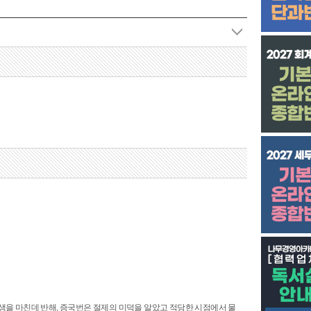
을 마친데 반해, 증국번은 절제의 미덕을 알았고 적당한 시점에서 물