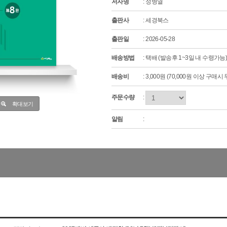
저자명
: 정병열
출판사
: 세경북스
출판일
: 2026-05-28
배송방법
: 택배 (발송후 1~3일 내 수령가능
배송비
: 3,000원 (70,000원 이상 구매
주문수량
:
확대보기
알림
: