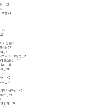
20
각 _ 22
23
 흐름 24
_ 25
26
성과 시장실패
원배분 27
 _ 27
어서의 파레토효율성 _ 29
파레토효율성 _ 35
성 _ 38
 _ 39
 40
리 _ 40
리 _ 44
회무차별곡선 _ 46
함수 _ 46
8
 평가 _ 50