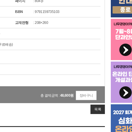
페이지
: 804 p
ISBN
: 9791159735103
교재판형
: 208×260
)
시 무료배송)
총 결제금액 :
48,600
원
장바구니
목록