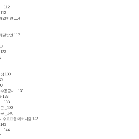
_ 112
113
해결방안 114
해결방안 117
18
123
8
성 130
30
30
수공공재 _ 131
 133
_ 133
 _ 133
 _ 140
와 수요표출 메커니즘 143
143
_ 144
7