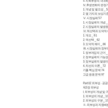
5. 사회후생의 극대화 
Ⅳ.후생변화의 판정기
1. 개념 및 필요성 _ 5
2. 몇 가지의 보상기준 
Ⅴ. 시장실패 57
1. 시장실패의 개념 _ 
2. 시장실패의 발생원인
Ⅵ. 역선택과 도덕적 
1. 개요 _ 61
2. 역선택 _ 62
3. 도덕적 해이 _ 66
Ⅶ. 시장실패와 정부의
1. 정부개입의 근거 _ 
2. 정부실패의 가능성 
3. 정부실패의 발생이유
4. 차선의 이론 _ 72
기출 핵심 문제 74
고급 응용 문제 97
Part 02 외부성 · 
제3장 외부성
I. 외부성의 개념 및 구
1. 외부성의 개념 _ 1
2. 외부성의 구분 _ 1
Ⅱ. 외부성과 자원배분