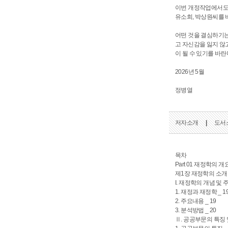
이번 개정작업에서도 
유소희, 박상원씨를 
어떤 것을 결심하기는
고 자신감을 잃지 않
이 될 수 있기를 바란
2026년 5월
정병열
저자소개
|
도서
목차
Part 01 재정학의 개
제1장 재정학의 소개
I. 재정학의 개념 및 
1. 재정과 재정학 _ 1
2. 주요내용 _ 19
3. 분석방법 _ 20
Ⅱ. 공공부문의 특징 