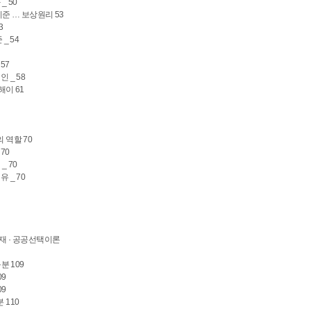
_ 50
준 … 보상원리 53
3
_ 54
57
 _ 58
해이 61
 역할 70
70
_ 70
 _ 70
공공재 · 공공선택이론
분 109
09
09
 110