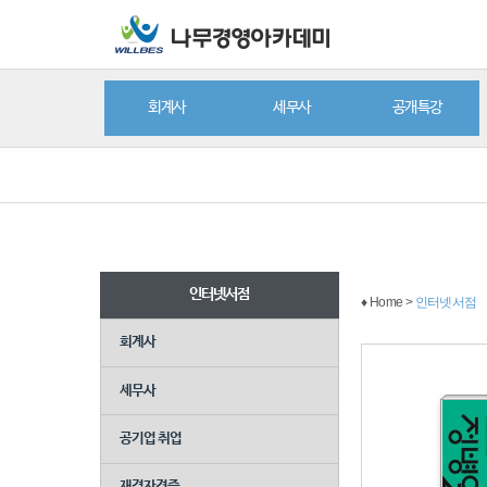
회계사
세무사
공개특강
인터넷서점
♦ Home >
인터넷서점
회계사
세무사
공기업 취업
재경자격증