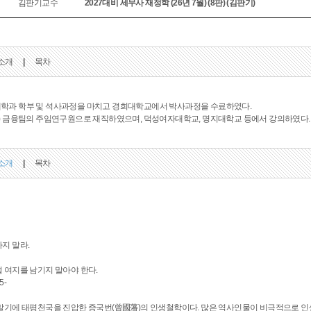
김판기교수
2027대비 세무사 재정학 (26년 7월) (8판) (김판기)
소개
|
목차
학과 학부 및 석사과정을 마치고 경희대학교에서 박사과정을 수료하였다.
) 금융팀의 주임연구원으로 재직하였으며, 덕성여자대학교, 명지대학교 등에서 강의하였다.
소개
|
목차
지 말라.
 여지를 남기지 말아야 한다.
5-
말기에 태평천국을 진압한 증국번(曾國藩)의 인생철학이다. 많은 역사인물이 비극적으로 인생