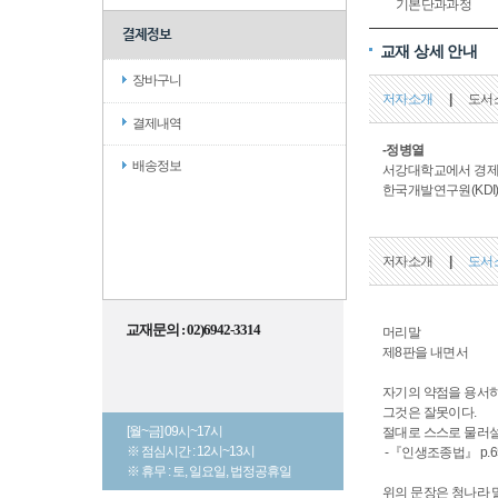
기본단과과정
결제정보
교재 상세 안내
장바구니
저자소개
|
도서
결제내역
-정병열
배송정보
서강대학교에서 경제
한국개발연구원(KDI
저자소개
|
도서
교재문의 : 02)6942-3314
머리말
제8판을 내면서
자기의 약점을 용서하
그것은 잘못이다.
[월~금] 09시~17시
절대로 스스로 물러설
※ 점심시간 : 12시~13시
-『인생조종법』 p.6
※ 휴무 : 토, 일요일, 법정공휴일
위의 문장은 청나라 