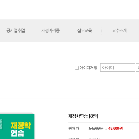
공기업 취업
재경자격증
실무교육
교수소개
아이디저장
재정학연습 [8판]
판매가
:
54,000원
→
48,600원