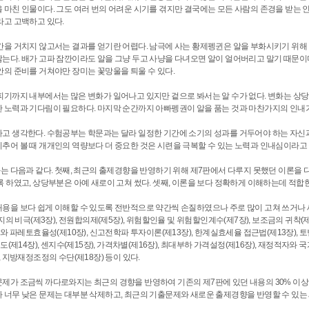
 마친 인물이다. 그도 여러 번의 어려운 시기를 겪지만 결국에는 모든 사람의 존경을 받는 인
라고 고백하고 있다.
간을 거치지 않고서는 결과를 얻기란 어렵다. 남극에 사는 황제펭귄은 알을 부화시키기 위해 약 
는다. 배가 고파 잠깐이라도 알을 그냥 두고 사냥을 다녀오면 알이 얼어버리고 말기 때문이다
안의 준비를 거쳐야만 장미는 꽃망울을 틔울 수 있다.
피기까지 내부에서는 많은 변화가 일어나고 있지만 겉으로 봐서는 알 수가 없다. 변화는 상당
 노력과 기다림이 필요하다. 마지막 순간까지 아빠펭권이 알을 품는 것과 마찬가지의 인내가
고 생각한다. 수험공부는 학문과는 달라 일정한 기간에 소기의 성과를 거두어야 하는 자신과
추어 볼 때 개개인의 역량보다 더 중요한 것은 시련을 극복할 수 있는 노력과 인내심이라고 감
화는 다음과 같다. 첫째, 최근의 출제경향을 반영하기 위해 제7판에서 다루지 못했던 이론을 다
록 하였고, 상당부분은 아예 새로이 고쳐 썼다. 셋째, 이론을 보다 정확하게 이해하는데 적
용을 보다 쉽게 이해할 수 있도록 전반적으로 약간씩 손질하였으나 주로 많이 고쳐 쓰거나 
유지의 비극(제3장), 전원합의제(제5장), 위험할인율 및 위험할인계수(제7장), 보조금의 귀착(제
세와 파레토효율성(제10장), 신고전학파 투자이론(제13장), 한계실효세율 접근법(제13장), 토
제도(제14장), 센지수(제15장), 가격차별(제16장), 최대부하 가격설정(제16장), 재정적자와 
, 지방재정조정의 수단(제18장) 등이 있다.
제가 조금씩 까다로와지는 최근의 경향을 반영하여 기존의 제7판에 있던 내용의 30% 이상
 너무 낮은 문제는 대부분 삭제하고, 최근의 기출문제와 새로운 출제경향을 반영할 수 있는