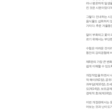
러나 평온하게 일생을
킨 것은 시련이었다’
그렇다. 인내하는 시
음식물도 섭취하지 않
가지다. 추운 겨울동
알이 부화되고 꽃이 
르기 위해서는 부단한
수험은 어려운 것이라
동안의 강의경험에 비
제8판의 가장 큰 변
쉽게 이해할 수 있도
개정작업을 하면서 내
적 해이(제2장), 공
과부담(제10장), 조
도(제14장), 보조금
경제적 효과(제18장)
이번 개정판에서는 문
어보는 것과 난이도가