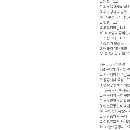
1. 개요 _ 110
2. 외부불경제의 경우 
3. 외부경제의 경우 _ 
Ⅲ. 외부성의 사적인 
1. 합병 _ 114
2. 코즈정리 _ 114
Ⅳ. 외부성의 공적인 
1. 직접규제 _ 117
2. 조세와 보조금 _ 1
3. 배출권 거래제도 _ 
Ⅴ. 공유지의 비극 12
제4장 공공재이론
I. 공공재의 개념 및 특
1. 공공재의 개념 _ 1
2. 공공재의 특성 _ 1
3. 순수공공재와 비순
Ⅱ. 공공재의 최적공급
1. 공공재이론의 구분 
2. 부분균형분석적 접근
3. 일반균형분석적 접근
Ⅲ. 무임승차자 문제
1. 무임승차자 문제 _ 
2. 수요표출 메커니즘 
Ⅳ. 비순수공공재 14