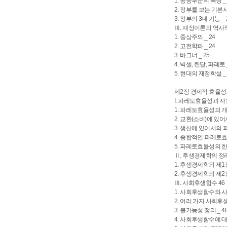
1. 공공부문의 특징 _ 
2. 정부를 보는 기본시
3. 정부의 3대 기능 _ 
Ⅲ. 재정이론의 역사적
1. 중상주의 _ 24
2. 고전학파 _ 24
3. 바그너 _ 25
4. 빅셀, 린달, 파레토 
5. 현대의 재정학설 _ 
제2장 경제적 효율
I. 파레토효율성과 자
1. 파레토효율성의 개념
2. 교환(소비)에 있
3. 생산에 있어서의 
4. 종합적인 파레토효율
5. 파레토효율성의 한계
Ⅱ. 후생경제학의 정리
1. 후생경제학의 제1정
2. 후생경제학의 제2정
Ⅲ. 사회후생함수 46
1. 사회후생함수와 사
2. 여러 가지 사회후생
3. 불가능성 정리 _ 4
4. 사회후생함수에 대한