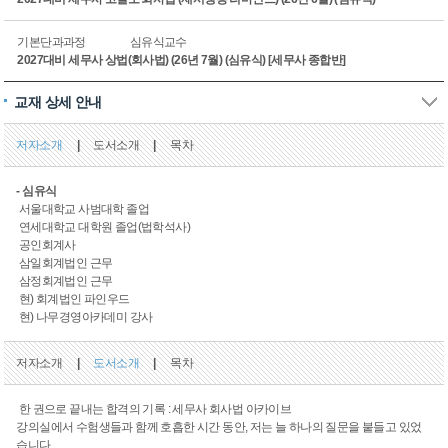
기본단과과정
심유식교수
2027대비 세무사 상법(회사법) (26년 7월) (심유식) [세무사 종합반]
교재 상세 안내
저자소개
|
도서소개
|
목차
- 심유식
서울대학교 사범대학 졸업
연세대학교 대학원 졸업(법학석사)
공인회계사
삼일회계법인 근무
삼정회계법인 근무
현) 회계법인 파인우드
현) 나무경영아카데미 강사
저자소개
|
도서소개
|
목차
한 권으로 끝내는 합격의 기록 : 세무사 회사법 아카이브
강의실에서 수험생들과 함께 호흡한 시간 동안, 저는 늘 하나의 질문을 붙들고 있었
습니다.