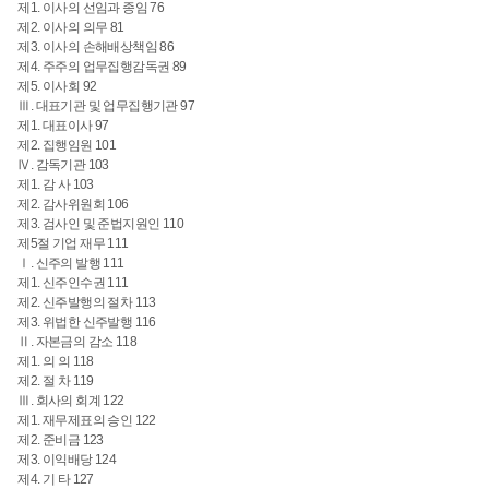
제1. 이사의 선임과 종임
76
제2. 이사의 의무
81
제3. 이사의 손해배상책임 86
제4. 주주의 업무집행감독권 89
제5. 이사회
92
Ⅲ. 대표기관 및 업무집행기관
97
제1. 대표이사 97
제2. 집행임원 101
Ⅳ. 감독기관 103
제1. 감 사
103
제2. 감사위원회
106
제3. 검사인 및 준법지원인 110
제5절 기업 재무
111
Ⅰ. 신주의 발행
111
제1. 신주인수권
111
제2. 신주발행의 절차 113
제3. 위법한 신주발행 116
Ⅱ. 자본금의 감소
118
제1. 의 의
118
제2. 절 차
119
Ⅲ. 회사의 회계 122
제1. 재무제표의 승인 122
제2. 준비금
123
제3. 이익배당 124
제4. 기 타 127