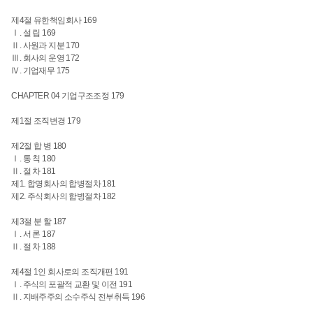
제4절 유한책임회사 169
Ⅰ. 설 립 169
Ⅱ. 사원과 지분 170
Ⅲ. 회사의 운영 172
Ⅳ. 기업재무 175
CHAPTER 04 기업구조조정 179
제1절 조직변경 179
제2절 합 병
180
Ⅰ. 통 칙
180
Ⅱ. 절 차
181
제1. 합명회사의 합병절차 181
제2. 주식회사의 합병절차 182
제3절 분 할
187
Ⅰ. 서 론
187
Ⅱ. 절 차
188
제4절 1인 회사로의 조직개편
191
Ⅰ. 주식의 포괄적 교환 및 이전 191
Ⅱ. 지배주주의 소수주식 전부취득 196