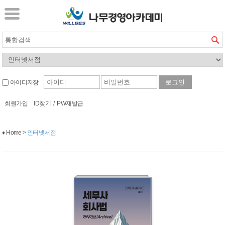
아이디저장
회원가입
ID찾기
/
PW재발급
♦ Home >
인터넷서점