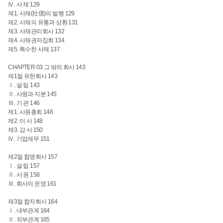
Ⅳ. 사 채 129
제1. 사채(社債)의 발행
129
제2. 사채의 유통과 상환
131
제3. 사채관리회사
132
제4. 사채권자집회
134
제5. 특수한 사채
137
CHAPTER 03 그 밖의 회사 143
제1절 유한회사 143
Ⅰ. 설 립 143
Ⅱ. 사원과 지분 145
Ⅲ. 기 관 146
제1. 사원총회 146
제2. 이 사 148
제3. 감 사 150
Ⅳ. 기업재무 151
제2절 합명회사
157
Ⅰ. 설 립
157
Ⅱ. 사 원
158
Ⅲ. 회사의 운영
161
제3절 합자회사
164
Ⅰ. 내부관계
164
Ⅱ. 외부관계
165