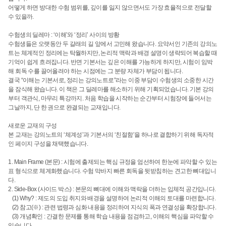
어떻게 하면 방대한 수험 범위를, 깊이를 잃지 않으면서도 가장 효율적으로 전달할
수 있을까.
수험생의 딜레마 : ‘이해’와 ‘정리’ 사이의 방황
수험생들은 오랫동안 두 갈래의 길 앞에서 고민해 왔습니다. 요약서인 기존의 강의노
트는 체계적인 정리에는 탁월하지만, 논리적 맥락과 배경 설명이 생략되어 복습할 때
기억이 쉽게 흐려집니다. 반면 기본서는 깊은 이해를 가능하게 하지만, 시험이 임박
해 회독 수를 끌어올려야 하는 시점에는 그 분량 자체가 부담이 됩니다.
결국 “이해는 기본서로, 정리는 강의노트로”라는 이중 부담이 수험생의 소중한 시간
을 잠식해 왔습니다. 이 책은 그 딜레마를 해소하기 위해 기획되었습니다. 기본 강의
부터 객관식, 마무리 특강까지. 처음 학습을 시작하는 순간부터 시험장에 들어서는
그날까지, 단 한 권으로 완결되는 교재입니다.
새로운 교재의 구성
본 교재는 강의노트의 ‘체계성’과 기본서의 ‘친절함’을 하나로 결합하기 위해 독자적
인 페이지 구성을 채택했습니다.
1. Main Frame (본문) : 시험에 출제되는 핵심 규정을 엄선하여 한눈에 파악할 수 있는
표 형식으로 체계화했습니다. 수험 막바지 빠른 회독을 뒷받침하는 견고한 뼈대입니
다.
2. Side-Box (사이드 박스) : 본문의 뼈대에 이해와 맥락을 더하는 입체적 공간입니다.
(1) Why? : 제도의 도입 취지와 배경을 설명하여 논리적 이해의 토대를 마련합니다.
(2) 참고(※) : 관련 법령과 심화 내용을 정리하여 지식의 폭과 연결성을 확장합니다.
(3) 개념확인 : 간결한 문제를 통해 학습 내용을 점검하고, 이해의 핵심을 파악할 수
있습니다.