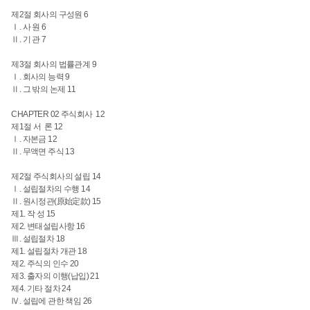
제2절 회사의 구성원 6
Ⅰ. 사 원 6
Ⅱ. 기 관 7
제3절 회사의 법률관계
9
Ⅰ. 회사의 능력
9
Ⅱ. 그 밖의 논제
11
CHAPTER 02 주식회사 12
제1절 서 론 12
Ⅰ. 자본금
12
Ⅱ. 무액면 주식 13
제2절 주식회사의 설립
14
Ⅰ. 설립절차의 수행
14
Ⅱ. 원시정관(原始定款)
15
제1. 작 성
15
제2. 변태설립사항
16
Ⅲ. 설립절차
18
제1. 설립절차 개관 18
제2. 주식의 인수
20
제3. 출자의 이행(납입) 21
제4. 기타 절차 24
Ⅳ. 설립에 관한 책임 26