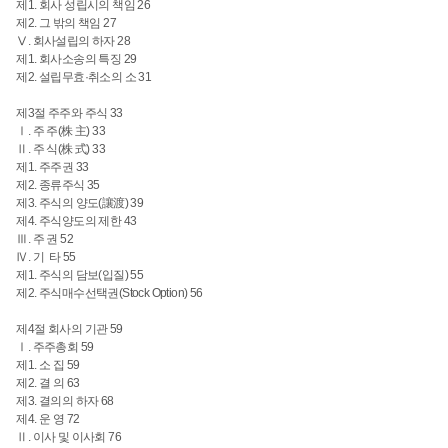
제1. 회사 성립시의 책임 26
제2. 그 밖의 책임
27
Ⅴ. 회사설립의 하자 28
제1. 회사소송의 특징 29
제2. 설립무효·취소의 소
31
제3절 주주와 주식 33
Ⅰ. 주 주(株 主) 33
Ⅱ. 주 식(株 式) 33
제1. 주주권
33
제2. 종류주식 35
제3. 주식의 양도(讓渡) 39
제4. 주식양도의 제한 43
Ⅲ. 주 권
52
Ⅳ. 기 타
55
제1. 주식의 담보(입질) 55
제2. 주식매수선택권(Stock Option) 56
제4절 회사의 기관
59
Ⅰ. 주주총회 59
제1. 소 집
59
제2. 결 의
63
제3. 결의의 하자 68
제4. 운 영
72
Ⅱ. 이사 및 이사회
76