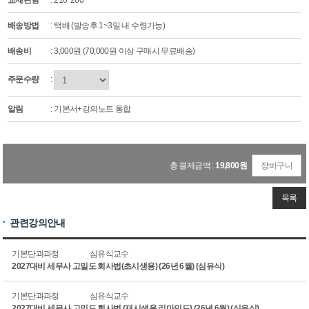
교재판형
: 210*260
배송방법
: 택배 (발송후 1~3일 내 수령가능)
배송비
: 3,000원 (70,000원 이상 구매시 무료배송)
주문수량
:
알림
: 기본서+강의노트 통합
총 결제금액 :
19,800
원
장바구니
목록
관련강의안내
기본단과과정
심유식교수
2027대비 세무사 고밀도 회사법(초시생용) (26년 6월) (심유식)
기본단과과정
심유식교수
2027대비 세무사 고밀도 회사법 (재시생용 리마인드) (26년 6월) (심유식)