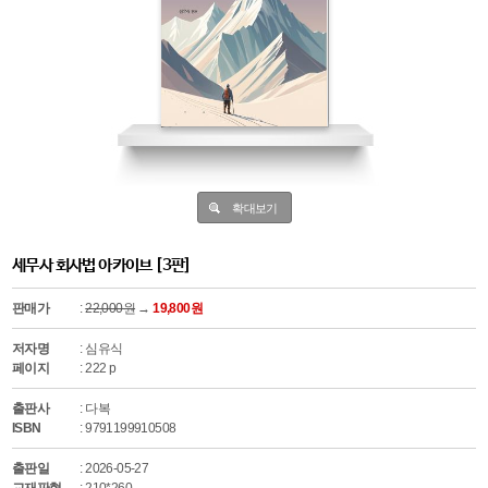
확대보기
세무사 회사법 아카이브 [3판]
판매가
:
22,000원
→
19,800원
저자명
: 심유식
페이지
: 222 p
출판사
: 다복
ISBN
: 9791199910508
출판일
: 2026-05-27