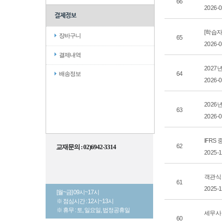
66
2026-
결제정보
[학습자
장바구니
65
2026-
결제내역
2027
64
배송정보
2026-
2026
63
2026-
IFRS
62
교재문의 : 02)6942-3314
2025-
객관식
61
2025-
[월~금] 09시~17시
※ 점심시간 : 12시~13시
※ 휴무 : 토, 일요일, 법정공휴일
세무사
60