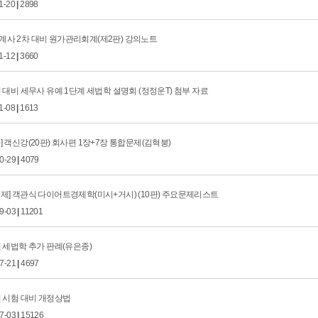
1-20
|
2898
계사 2차 대비 원가관리회계(제2판) 강의노트
1-12
|
3660
년 대비 세무사 유예 1단계 세법학 설명회 (정정운T) 첨부 자료
1-08
|
1613
] 객신강(20판) 회사편 1장+7장 통합문제(김혁붕)
10-29
|
4079
제] 객관식 다이어트경제학(미시+거시) (10판) 주요문제리스트
09-03
|
11201
년 세법학 추가 판례(유은종)
07-21
|
4697
년 시험 대비 개정상법
07-03
|
15126