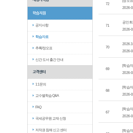
[정오표
72
2026-
학습지원
공인회
공지사항
71
2026-
학습자료
2026
70
추록/정오표
2026-
신간 도서 출간 안내
[학습자
69
고객센터
2026-
1:1문의
[학습
68
2026-
교수별학습 Q&A
FAQ
[학습자
67
2026-
국세공무원 교재 신청
저작권 침해 신고 센터
[학습자