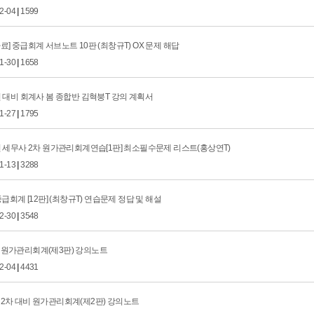
02-04
|
1599
료] 중급회계 서브노트 10판 (최창규T) OX 문제 해답
01-30
|
1658
년 대비 회계사 봄 종합반 김혁붕T 강의 계획서
01-27
|
1795
년 세무사 2차 원가관리회계연습[1판] 최소필수문제 리스트(홍상연T)
01-13
|
3288
 중급회계 [12판] (최창규T) 연습문제 정답 및 해설
12-30
|
3548
 원가관리회계(제3판) 강의노트
12-04
|
4431
 2차 대비 원가관리회계(제2판) 강의노트