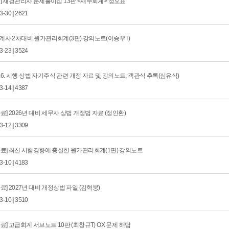
] 재경관리사 문제풀이집 13판 <재무회계> 정오표
03-30
|
2621
계사 2차대비 원가관리회계(3판) 강의노트(이승우T)
03-23
|
3524
.3.6. 시행 상법 자기주식 관련 개정 자료 및 강의노트, 객관식 추록(심유식)
03-14
|
4387
료] 2026년 대비 세무사 상법 개정법 자료 (정인환)
03-12
|
3309
자료] 최신 시험경향에 충실한 원가관리회계(1판) 강의노트
03-10
|
4183
료] 2027년 대비 개정상법 파일 (김혁붕)
03-10
|
3510
료] 고급회계 서브노트 10판 (최창규T) OX 문제 해답