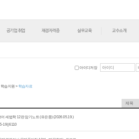
공기업 취업
재경자격증
실무교육
교수소개
아이디저장
> 학습지원 >
학습자료
코어 세법학 12판 암기노트 (유은종) (2026.05.19.)
05-19
|
6110