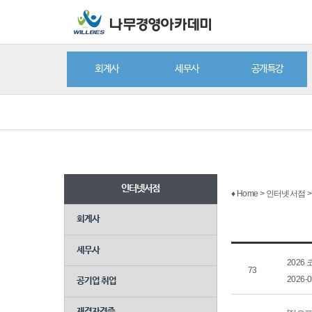
회계사
세무사
공개특강
인터넷서점
♦ Home > 인터넷서점 
회계사
세무사
2026 
73
2026-
공기업 취업
재경자격증