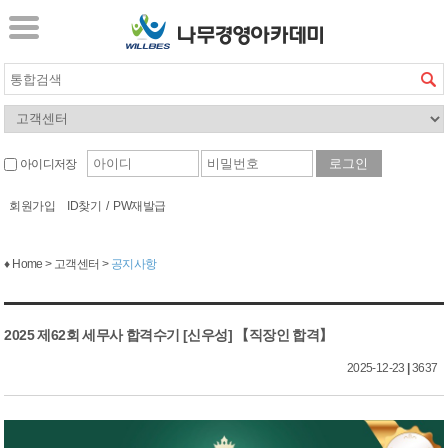
아이디저장
회원가입
ID찾기
/
PW재발급
♦ Home > 고객센터 >
공지사항
2025 제62회 세무사 합격수기 [신우성] 【직장인 합격】
2025-12-23
|
3637