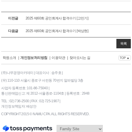
이전글
2025 제60회 공인회계사 합격수기 [고민기]
다음글
2025 제60회 공인회계사 합격수기 [박상현]
목록
학원소개
|
개인정보처리방침
|
이용약관
|
찾아오시는 길
TOP ▲
(주)나무경영아카데미 | 대표이사 : 송주호 |
(우) 110-110 서울시 종로구 서린동 70번지 알파빌딩 3층
사업자 등록번호: 101-86-75040 |
통신판매업신고: 제 2012-서울종로-1104호 | 등록번호 : 2948
TEL : 02) 736-2500 | FAX : 02) 725-1907 |
개인정보책임자: 배성안
COPYRIGHT 2015 © NAMU CPA. ALL RIGHTS RESERVED.
169|End Timer : 9.199524E-
02