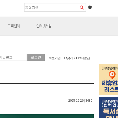
고객센터
인터넷서점
회원가입
ID찾기
/
PW재발급
2025-12-26
|
3489