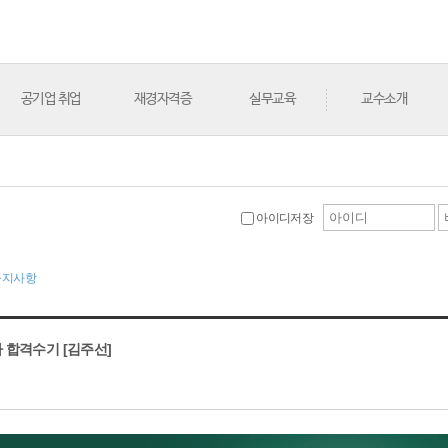
공기업 취업
재경자격증
실무교육
교수소개
아이디저장
공지사항
사 합격수기 [김주선]