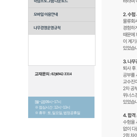
학습프로그램 다운로드
모바일 이용안내
나무경영운영규칙
교재문의 : 02)6942-3314
[월~금] 09시~17시
※ 점심시간 : 12시~13시
※ 휴무 : 토, 일요일, 법정공휴일