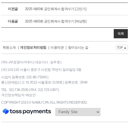
이전글
2025 제60회 공인회계사 합격수기 [고민기]
다음글
2025 제60회 공인회계사 합격수기 [박상현]
목록
학원소개
|
개인정보처리방침
|
이용약관
|
찾아오시는 길
TOP ▲
(주)나무경영아카데미 | 대표이사 : 송주호 |
(우) 110-110 서울시 종로구 서린동 70번지 알파빌딩 3층
사업자 등록번호: 101-86-75040 |
통신판매업신고: 제 2012-서울종로-1104호 | 등록번호 : 2948
TEL : 02) 736-2500 | FAX : 02) 725-1907 |
개인정보책임자: 배성안
COPYRIGHT 2015 © NAMU CPA. ALL RIGHTS RESERVED.
169|End Timer : 0.09375