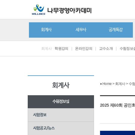
회계사
세무사
공개특강
회계사
학원강의
|
온라인강의
|
교수소개
|
수험정보
♦ Home > 회계사 >
회계사
수험정보실
2025 제60회 공
시험정보
시험공고/뉴스