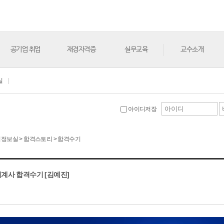
공기업 취업
재경자격증
실무교육
교수소개
실
|
아이디저장
 수험정보실 > 합격스토리 > 합격수기
인회계사 합격수기 [김예진]