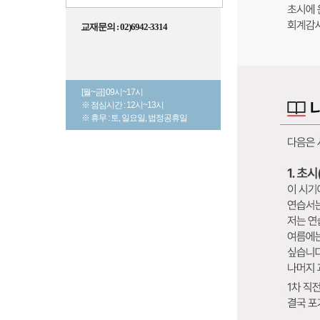
교재문의 : 02)6942-3314
[월~금] 09시~17시
※ 점심시간 : 12시~13시
※ 휴무 : 토, 일요일, 법정공휴일