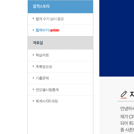
합격스토리
합격 수기 상시 응모
합격수기
update
자료실
학습자료
추록정오표
기출문제
연도별시험통계
회계사 GS 과정