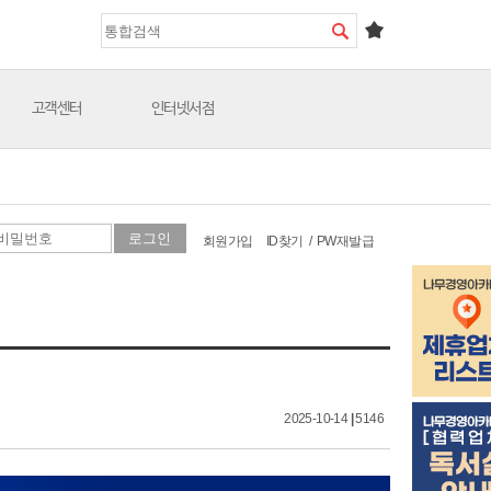
고객센터
인터넷서점
회원가입
ID찾기
/
PW재발급
2025-10-14
|
5146