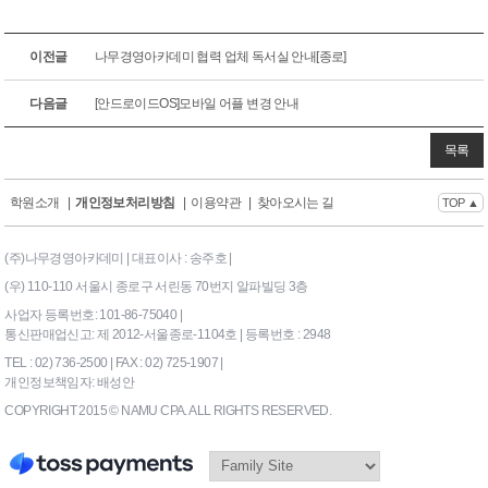
이전글
나무경영아카데미 협력 업체 독서실 안내[종로]
다음글
[안드로이드OS]모바일 어플 변경 안내
목록
학원소개
|
개인정보처리방침
|
이용약관
|
찾아오시는 길
TOP ▲
(주)나무경영아카데미 | 대표이사 : 송주호 |
(우) 110-110 서울시 종로구 서린동 70번지 알파빌딩 3층
사업자 등록번호: 101-86-75040 |
통신판매업신고: 제 2012-서울종로-1104호 | 등록번호 : 2948
TEL : 02) 736-2500 | FAX : 02) 725-1907 |
개인정보책임자: 배성안
COPYRIGHT 2015 © NAMU CPA. ALL RIGHTS RESERVED.
169|End Timer : 7.601929E-
02