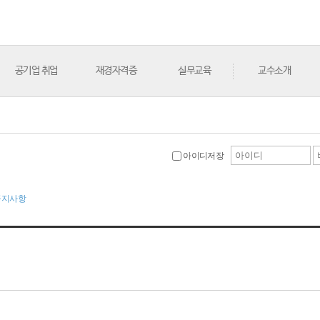
공기업 취업
재경자격증
실무교육
교수소개
아이디저장
공지사항