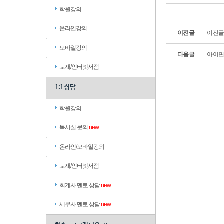
학원강의
온라인강의
이전글
이전글
모바일강의
다음글
아이핀(
교재/인터넷서점
1:1 상담
학원강의
독서실 문의
new
온라인/모바일강의
교재/인터넷서점
회계사 멘토 상담
new
세무사 멘토 상담
new