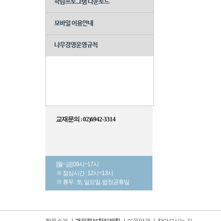
학습프로그램 다운로드
모바일 이용안내
나무경영운영규칙
교재문의 : 02)6942-3314
[월~금] 09시~17시
※ 점심시간 : 12시~13시
※ 휴무 : 토, 일요일, 법정공휴일
학원소개
|
개인정보처리방침
|
이용약관
|
찾아오시는 길