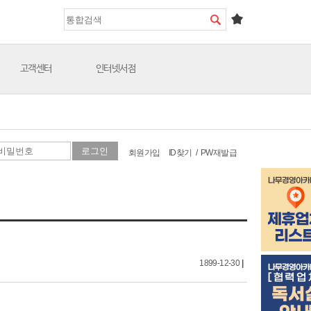
고객센터
인터넷서점
회원가입
ID찾기
/
PW재발급
1899-12-30
|