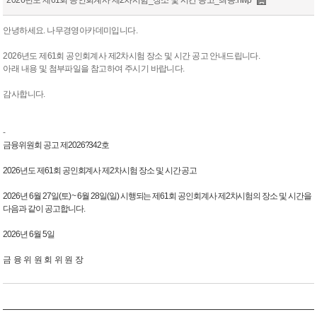
안녕하세요. 나무경영아카데미입니다.
2026년도 제61회 공인회계사 제2차시험 장소 및 시간 공고 안내드립니다.
아래 내용 및 첨부파일을 참고하여 주시기 바랍니다.
감사합니다.
-
금융위원회 공고 제
2026
?342
호
2026
년도 제61
회 공인회계사 제
2
차시험 장소 및 시간 공고
2026
년
6
월
27
일
(
토
) ~ 6
월 28
일
(
일
)
시행되는 제61
회 공인회계사 제
2
차시험의 장소 및 시간을
다음과 같이 공고합니다
.
2026
년
6
월 5
일
금 융 위 원 회 위 원 장