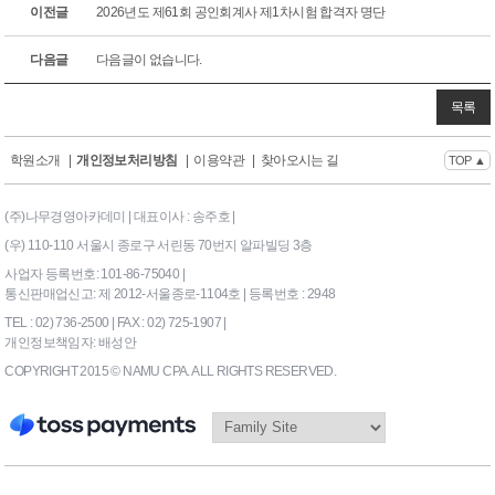
이전글
2026년도 제61회 공인회계사 제1차시험 합격자 명단
다음글
다음글이 없습니다.
목록
학원소개
|
개인정보처리방침
|
이용약관
|
찾아오시는 길
TOP ▲
(주)나무경영아카데미 | 대표이사 : 송주호 |
(우) 110-110 서울시 종로구 서린동 70번지 알파빌딩 3층
사업자 등록번호: 101-86-75040 |
통신판매업신고: 제 2012-서울종로-1104호 | 등록번호 : 2948
TEL : 02) 736-2500 | FAX : 02) 725-1907 |
개인정보책임자: 배성안
COPYRIGHT 2015 © NAMU CPA. ALL RIGHTS RESERVED.
169|End Timer : 4.492188E-
02