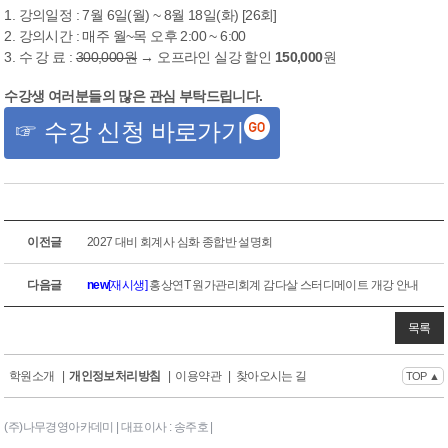
1. 강의일정 : 7월 6일(월) ~ 8월 18일(화) [26회]
2. 강의시간 : 매주 월~목 오후 2:00 ~ 6:00
3. 수 강 료 :
300,000원
→ 오프라인 실강 할인
150,000
원
수강생 여러분들의 많은 관심 부탁드립니다.
☞ 수강 신청 바로가기
이전글
2027 대비 회계사 심화 종합반 설명회
다음글
new
[재시생]
홍상연T 원가관리회계 감다살 스터디메이트 개강 안내
목록
학원소개
|
개인정보처리방침
|
이용약관
|
찾아오시는 길
TOP ▲
(주)나무경영아카데미 | 대표이사 : 송주호 |