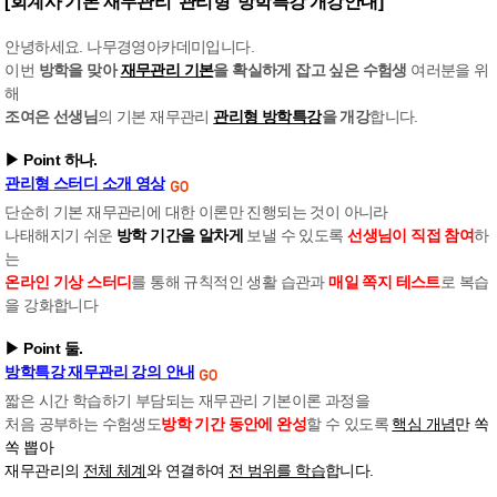
[회계사 기본 재무관리 '관리형' 방학특강 개강안내]
안녕하세요. 나무경영아카데미입니다.
이번
방학을 맞아
재무관리 기본
을 확실하게 잡고 싶은 수험생
여러분을 위
해
조여은 선생님
의 기본 재무관리
관리형 방학특강
을 개강
합니다.
▶ Point 하나.
관리형 스터디 소개 영상
단순히 기본 재무관리에 대한 이론만 진행되는 것이 아니라
나태해지기 쉬운
방학 기간을 알차게
보낼 수 있도록
선생님이 직접 참여
하
는
온라인 기상 스터디
를 통해 규칙적인 생활 습관과
매일 쪽지 테스트
로 복습
을 강화합니다
▶ Point 둘.
방학특강 재무관리 강의 안내
짧은 시간 학습하기 부담되는 재무관리 기본이론 과정을
처음 공부하는 수험생도
방학 기간 동안에 완성
할 수 있도록
핵심 개념
만 쏙
쏙 뽑아
재무관리의
전체 체계
와 연결
하여
전 범위를 학습
합니다.