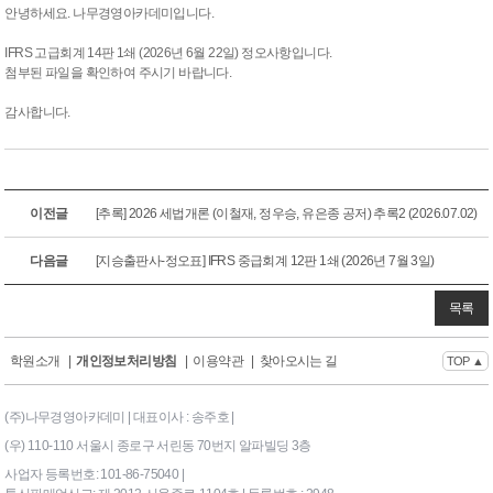
안녕하세요. 나무경영아카데미입니다.
IFRS 고급회계 14판 1쇄
(2026년 6월 22일) 정오사항입니다.
첨부된 파일을 확인하여 주시기 바랍니다.
감사합니다.
이전글
[추록] 2026 세법개론 (이철재, 정우승, 유은종 공저) 추록2 (2026.07.02)
다음글
[지승출판사-정오표] IFRS 중급회계 12판 1쇄 (2026년 7월 3일)
목록
학원소개
|
개인정보처리방침
|
이용약관
|
찾아오시는 길
TOP ▲
(주)나무경영아카데미 | 대표이사 : 송주호 |
(우) 110-110 서울시 종로구 서린동 70번지 알파빌딩 3층
사업자 등록번호: 101-86-75040 |