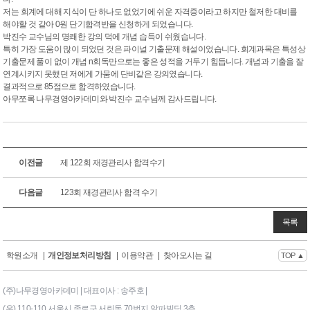
저는 회계에 대해 지식이 단 하나도 없었기에 쉬운 자격증이라고 하지만 철저한 대비를
해야할 것 같아 0원 단기합격반을 신청하게 되었습니다.
박진수 교수님의 명쾌한 강의 덕에 개념 습득이 쉬웠습니다.
특히 가장 도움이 많이 되었던 것은 파이널 기출문제 해설이었습니다. 회계과목은 특성상
기출문제 풀이 없이 개념 n회독만으로는 좋은 성적을 거두기 힘듭니다. 개념과 기출을 잘
연계시키지 못했던 저에게 가뭄에 단비같은 강의였습니다.
결과적으로 85점으로 합격하였습니다.
아무쪼록 나무경영아카데미와 박진수 교수님께 감사드립니다.
이전글
제 122회 재경관리사 합격수기
다음글
123회 재경관리사 합격 수기
목록
학원소개
|
개인정보처리방침
|
이용약관
|
찾아오시는 길
TOP ▲
(주)나무경영아카데미 | 대표이사 : 송주호 |
(우) 110-110 서울시 종로구 서린동 70번지 알파빌딩 3층