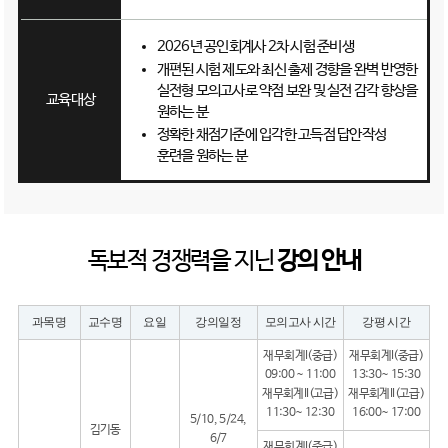
2026년 공인회계사 2차 시험 준비생
개편된 시험 제도와 최신 출제 경향을 완벽 반영한
실전형 모의고사로 약점 보완 및 실전 감각 향상을
교육대상
원하는 분
정확한 채점기준에 입각한 고득점 답안작성
훈련을 원하는 분
독보적 경쟁력을 지닌
강의 안내
과목명
교수명
요일
강의일정
모의고사 시간
강평 시간
재무회계I(중급)
재무회계I(중급)
09:00 ~ 11:00
13:30~ 15:30
재무회계II(고급)
재무회계II(고급)
11:30~ 12:30
16:00~ 17:00
5/10, 5/24,
김기동
6/7
재무회계I(중급)