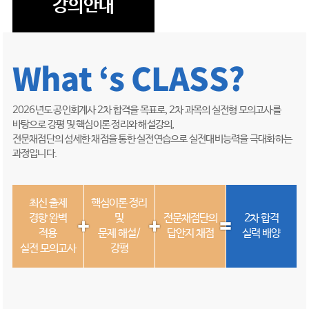
강의안내
What ‘s CLASS?
2026년도 공인회계사 2차 합격을 목표로, 2차 과목의 실전형 모의고사를
바탕으로 강평 및 핵심이론 정리와 해설강의,
전문채점단의 섬세한 채점을 통한 실전연습으로 실전대비능력을 극대화하는
과정입니다.
최신 출제
핵심이론 정리
경향 완벽
및
전문채점단의
2차 합격
적용
문제 해설/
답안지 채점
실력 배양
실전 모의고사
강평