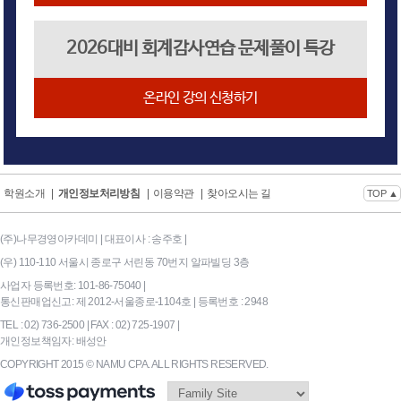
2026대비 회계감사연습 문제풀이 특강
온라인 강의 신청하기
학원소개
|
개인정보처리방침
|
이용약관
|
찾아오시는 길
TOP ▲
(주)나무경영아카데미 | 대표이사 : 송주호 |
(우) 110-110 서울시 종로구 서린동 70번지 알파빌딩 3층
사업자 등록번호: 101-86-75040 |
통신판매업신고: 제 2012-서울종로-1104호 | 등록번호 : 2948
TEL : 02) 736-2500 | FAX : 02) 725-1907 |
개인정보책임자: 배성안
COPYRIGHT 2015 © NAMU CPA. ALL RIGHTS RESERVED.
169|End Timer : 0.0546875