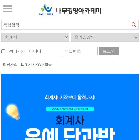
아이디저장
회원가입
ID찾기
/
PW재발급