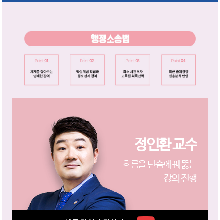
정인환 교수
흐름을 단숨에 꿰뚫는
강의 진행