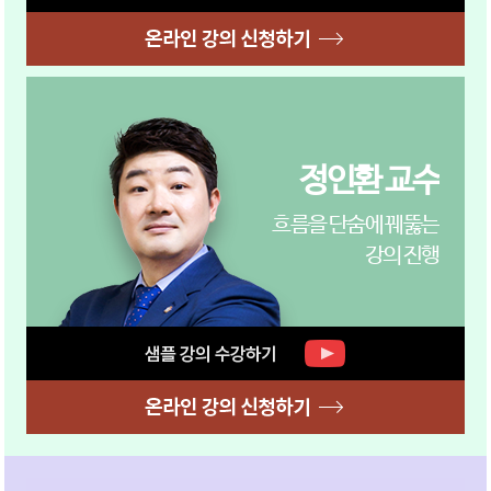
정인환 교수
흐름을 단숨에 꿰뚫는
강의 진행