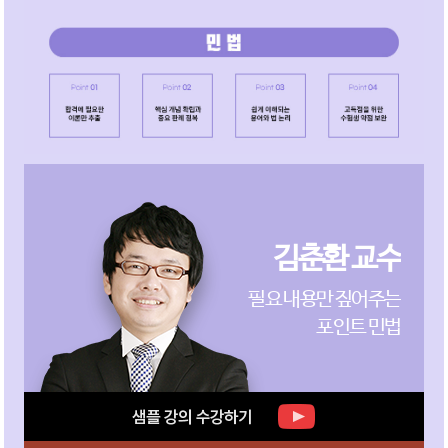
김춘환 교수
필요 내용만 짚어주는
포인트 민법