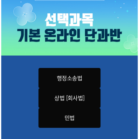
행정소송법
상법 [회사법]
민법