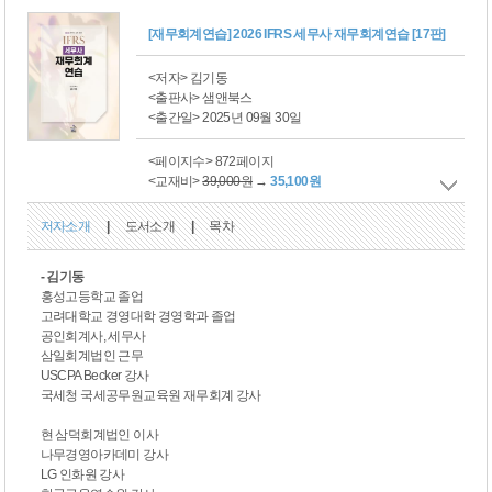
[재무회계연습] 2026 IFRS 세무사 재무회계연습 [17판]
<저자> 김기동
<출판사> 샘앤북스
<출간일> 2025년 09월 30일
<페이지수> 872페이지
<교재비>
39,000원
→
35,100원
저자소개
|
도서소개
|
목차
- 김기동
홍성고등학교 졸업
고려대학교 경영대학 경영학과 졸업
공인회계사, 세무사
삼일회계법인 근무
USCPA Becker 강사
국세청 국세공무원교육원 재무회계 강사
현 삼덕회계법인 이사
나무경영아카데미 강사
LG 인화원 강사