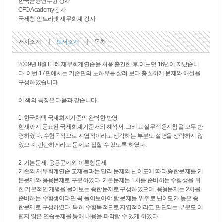
한국금융연수원 강사
CFO Academy 강사
국세청 인트라넷 재무회계 강사
저자소개
|
도서소개
|
목차
2009년 8월 IFRS 재무회계연습을 처음 출간한 후 어느덧 16년이 지났습니
다. 이번 17판에서는 기존판의 노하우를 살려 보다 충실하게 문제와 해설을
구성하였습니다.
이 책의 특징은 다음과 같습니다.
1. 한국채택 국제회계기준의 완벽한 반영
현재까지 공표된 국제회계기준서와 해석서, 그리고 실무적용지침을 모두 반
영하였다. 수험목적으로 지엽적이라고 생각하는 부분도 설명을 생략하지 않
았으며, 간단하게라도 문제로 접할 수 있도록 하였다.
2. 기본문제, 응용문제와 이론형문제
기존의 재무회계연습 교재들과는 달리 문제의 난이도에 따라 종합문제를 기
본문제와 응용문제로 구분하였다. 기본문제는 1차를 준비하는 수험생을 위
한 기본적인 개념을 물어보는 종합문제로 구성하였으며, 응용문제는 2차를
준비하는 수험생이라면 꼭 풀어보아야 할 문제들 위주로 난이도가 높은 종
합문제로 구성하였다. 특히 수험목적으로 지엽적이라고 판단되는 부분도 어
렵지 않은 연습문제를 통해 내용을 파악할 수 있게 하였다.