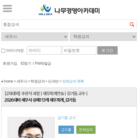
아이디저장
회원가입
ID찾기
/
PW재발급
♦ Home > 세무사 > 학원강의 > 단과반 >
전체강의 목록
[2차대비] 주관식 과정
|
재무회계연습
|
김기동 교수
|
2026대비 세무사 유예1단계 재무회계_김기동
김기동 교수
교수홈
전체강의