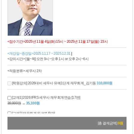
<접수기간>2025년 11월 4일(화) 15시 ~ 2025년 11월 17일(월) 23시
<개강일~종강일>2025.11.17 ~ 2025.12.31
|
<강의시간> [월~목] 오전 9시~오후 1시 or 오후 2시~6시
<적용분류> 세무사 2차
[학원강의] 2026대비 세무사 유예1단계 재무회계_김기동
310,000원
[교재1] 2026 IFRS 세무사 재무회계연습 [17판]
39,000원
→
35,100원
[교재2] 재무회계 워크북 [9판]
22,000원
→
19,800원
[총 결제금액]
0
원