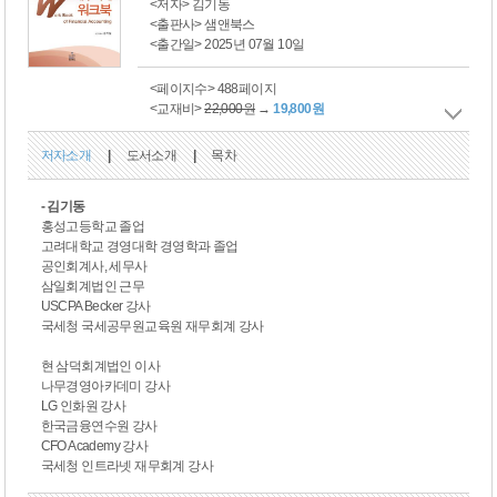
<저자> 김기동
<출판사> 샘앤북스
<출간일> 2025년 07월 10일
<페이지수> 488페이지
<교재비>
22,000원
→
19,800원
저자소개
|
도서소개
|
목차
- 김기동
홍성고등학교 졸업
고려대학교 경영대학 경영학과 졸업
공인회계사, 세무사
삼일회계법인 근무
USCPA Becker 강사
국세청 국세공무원교육원 재무회계 강사
현 삼덕회계법인 이사
나무경영아카데미 강사
LG 인화원 강사
한국금융연수원 강사
CFO Academy 강사
국세청 인트라넷 재무회계 강사