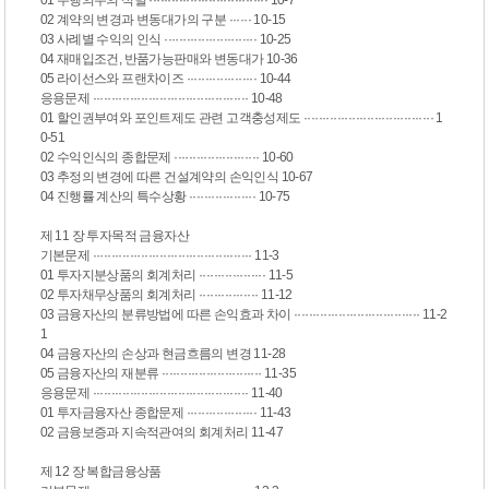
01 수행의무의 식별 ································ 10-7
02 계약의 변경과 변동대가의 구분 ······ 10-15
03 사례별 수익의 인식 ························· 10-25
04 재매입조건, 반품가능판매와 변동대가 10-36
05 라이선스와 프랜차이즈 ··················· 10-44
응용문제 ·········································· 10-48
01 할인권부여와 포인트제도 관련 고객충성제도 ··································· 1
0-51
02 수익인식의 종합문제 ······················· 10-60
03 추정의 변경에 따른 건설계약의 손익인식 10-67
04 진행률 계산의 특수상황 ·················· 10-75
제 11 장 투자목적 금융자산
기본문제 ··········································· 11-3
01 투자지분상품의 회계처리 ·················· 11-5
02 투자채무상품의 회계처리 ················ 11-12
03 금융자산의 분류방법에 따른 손익효과 차이 ·································· 11-2
1
04 금융자산의 손상과 현금흐름의 변경 11-28
05 금융자산의 재분류 ··························· 11-35
응용문제 ·········································· 11-40
01 투자금융자산 종합문제 ··················· 11-43
02 금융보증과 지속적관여의 회계처리 11-47
제 12 장 복합금융상품