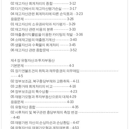
02 재고자산 회계처리의 종합 ················ 3-12
03 다기간에서의 재고자산평가손실 ······· 3-17
04 재고자산관련 회계처리에 따른 손익효과 ·· 3-23
응용문제 ··········································· 3-26
01 재고자산의 소유권파악과 저가평가 ·· 3-29
02 재고자산 관련 비용의 분류 ··············· 3-33
03 매출총이익률법을 이용한 카이팅의 적발 ·· 3-36
04 소매재고법의 매출원가계산 ·············· 3-40
05 생물자산과 수확물의 회계처리 ········· 3-45
06 재고자산 관련 종합문제 ···················· 3-52
제 4 장 유형자산과 투자부동산
기본문제 ············································· 4-3
01 장기연불조건의 취득과 채무증권의 의무매입 ·······································
······· 4-5
02 정부보조금, 복구충당부채와 교환취득 ·· 4-11
03 교환거래 회계처리의 비교 ················ 4-16
04 정부보조금의 특수상황 ····················· 4-23
05 재평가모형과 투자부동산으로의 대체 4-29
응용문제 ··········································· 4-33
01 유형자산 종합 ···································· 4-35
02 사후처리 및 복구관련 충당부채의 측정 변경 ·········································
·· 4-40
03 재평가된 자산의 손상차손과 손상환입 ·· 4-47
04 유형자산의 재평가모형과 계정재분류 ·· 4-53