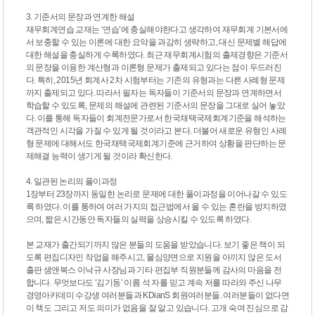
3. 기준서의 문장과 연계한 해설
재무회계연습 교재는 ‘연습’에 충실해야한다고 생각하여 재무회계 기본서에
서 보충할 수 있는 이론에 대한 요약을 과감히 생략하고, 대신 문제별 해답에
대한 해설을 충실하게 수록하였다. 최근 재무회계시험의 출제경향은 기준서
의 문장을 이용한 계산형과 이론형 문제가 출제되고 있다는 점이 두드러진
다. 특히, 2015년 회계사 2차 시험부터는 기존의 유형과는 다른 사례형 문제
까지 출제되고 있다. 따라서 필자는 독자들이 기준서의 문장과 연계하면서
학습할 수 있도록, 문제의 해설에 관련된 기준서의 문장을 그대로 실어 놓았
다. 이를 통해 독자들이 회계전문가로서 한국채택국제회계기준을 해석하는
객관적인 시각을 가질 수 있게 될 것이라고 본다. 더불어 새로운 유형인 사례
형 문제에 대해서도 한국채택국제회계기준에 근거하여 상황을 판단하는 문
제해결 능력이 생기게 될 것이라 확신한다.
4. 일관된 논리의 풀이과정
1장부터 23장까지 동일한 논리로 문제에 대한 풀이과정을 이어나갈 수 있도
록 하였다. 이를 통하여 여러 가지의 접근법에서 올 수 있는 혼란을 방지하였
으며, 짧은 시간동안 독자들의 실력을 상승시킬 수 있도록 하였다.
본 교재가 출간되기까지 많은 분들의 도움을 받았습니다. 보기 좋은 책이 되
도록 편집디자인 작업을 해주시고, 물심양면으로 지원을 아끼지 않은 도서
출판 샘앤북스 이낙규 사장님과 기타 편집부 직원분들께 감사의 마음을 전
합니다. 무엇보다도 ‘김기동’ 이름 석 자를 믿고 계속 저를 따라와 주신 나무
경영아카데미 수강생 여러분들과 KDianS 회원여러분들. 여러분들이 없다면
이 책도 그리고 저도 의미가 없음을 잘 알고 있습니다. 고개 숙여 진심으로 감