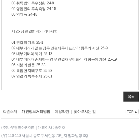
03 취득법의 특수상황 24-8
04 영업권의 후속측정 24-15
05 역취득 24-18
제 25 장 연결회계의 기타사항
01 연결의 기초 25-1
02 내부거래가 없는 경우 연결재무제표상 각 항목의 계산 25-9
03 내부거래의 제거 25-13
04 내부거래가 존재하는 경우 연결재무제표상 각 항목의 계산 25-19
05 지분의 변동 25-23
06 복잡한 지배구조 25-28
07 연결의 특수주제 25-31
목록
학원소개
|
개인정보처리방침
|
이용약관
|
찾아오시는 길
TOP ▲
(주)나무경영아카데미 | 대표이사 : 송주호 |
(우) 110-110 서울시 종로구 서린동 70번지 알파빌딩 3층