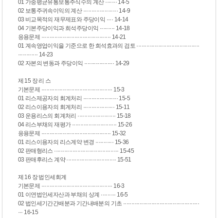
01 가중평균유통보통주식수의 계산 ······· 14-5
02 보통주귀속이익의 계산 ····················· 14-9
03 비교목적의 재무제표와 주당이익 ···· 14-14
04 기본주당이익과 희석주당이익 ········· 14-18
응용문제 ·········································· 14-21
01 계속영업이익을 기준으로 한 희석효과의 검토 ······································
············ 14-23
02 자본의 변동과 주당이익 ·················· 14-29
제 15 장 리 스
기본문제 ··········································· 15-3
01 리스제공자의 회계처리 ····················· 15-5
02 리스이용자의 회계처리 ··················· 15-11
03 운용리스의 회계처리 ······················· 15-18
04 리스부채의 재평가 ··························· 15-26
응용문제 ·········································· 15-32
01 리스이용자의 리스계약 변경 ··········· 15-36
02 판매형리스 ······································· 15-45
03 판매후리스 계약 ······························ 15-51
제 16 장 법인세회계
기본문제 ··········································· 16-3
01 이연법인세자산과 부채의 상계 ········· 16-5
02 법인세기간간배분과 기간내배분의 기초 ··············································
··· 16-15