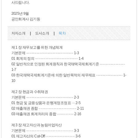
사드립니다.
2025년 9월
공인회계사 김기동
저자소개
|
도서소개
|
목차
제 1 장 재무보고를 위한 개념체계
기본문제 ············································· 1-3
01 회계의 정의 ········································· 1-4
02 일반적으로 인정된 회계원칙과 한국채택국제회계기준 ························
1-7
03 한국채택국제회계기준에 의한 일반목적의 재무제표 ························· 1-
10
제 2 장 현금과 수취채권
기본문제 ············································· 2-3
01 현금 및 금융상품과 은행계정조정표 ··· 2-5
02 매출채권 종합 ···································· 2-11
03 매출채권 회계처리의 종합 ················ 2-16
제 3 장 재고자산과 농림어업자산
기본문제 ············································· 3-3
01 재고자산의 Cut-Off ···························· 3-6