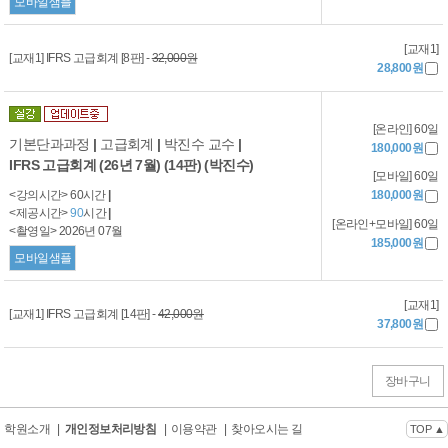
모바일샘플
[교재1]
[교재1] IFRS 고급회계 [8판] -
32,000원
28,800원
[온라인] 60일
기본단과과정
|
고급회계
|
박진수 교수
|
180,000원
IFRS 고급회계 (26년 7월) (14판) (박진수)
[모바일] 60일
<강의시간> 60시간
|
180,000원
<제공시간>
90
시간
|
[온라인+모바일] 60일
<촬영일> 2026년 07월
185,000원
모바일샘플
[교재1]
[교재1] IFRS 고급회계 [14판] -
42,000원
37,800원
장바구니
학원소개
|
개인정보처리방침
|
이용약관
|
찾아오시는 길
TOP ▲