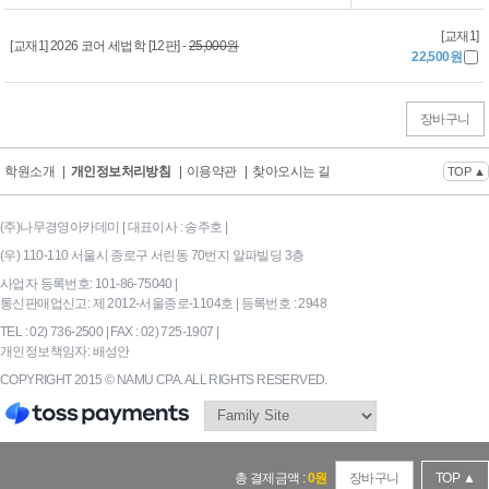
[교재1]
[교재1] 2026 코어 세법학 [12판] -
25,000원
22,500원
장바구니
학원소개
|
개인정보처리방침
|
이용약관
|
찾아오시는 길
TOP ▲
(주)나무경영아카데미 | 대표이사 : 송주호 |
(우) 110-110 서울시 종로구 서린동 70번지 알파빌딩 3층
사업자 등록번호: 101-86-75040 |
통신판매업신고: 제 2012-서울종로-1104호 | 등록번호 : 2948
TEL : 02) 736-2500 | FAX : 02) 725-1907 |
개인정보책임자: 배성안
COPYRIGHT 2015 © NAMU CPA. ALL RIGHTS RESERVED.
169|End Timer : 0.140625
총 결제금액 :
0
원
장바구니
TOP ▲