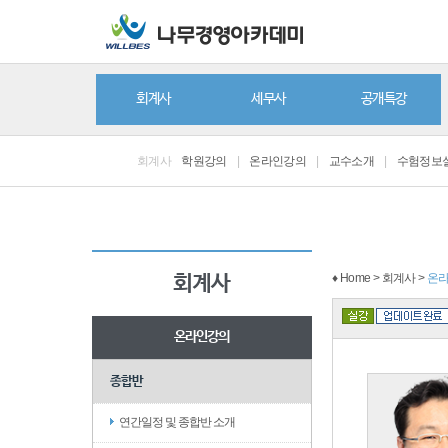
회계사
세무사
공개특강
회계사
학원강의
|
온라인강의
|
교수소개
|
수험정보
♦ Home > 회계사 >
온
회계사
온라인강의
종합반
연간일정 및 종합반 소개