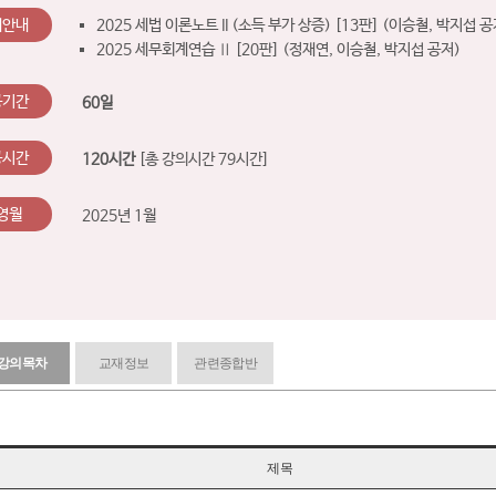
재안내
2025 세법 이론노트 II (소득 부가 상증) [13판] (이승철, 박지섭 공
2025 세무회계연습 Ⅱ [20판] (정재연, 이승철, 박지섭 공저)
공기간
60일
공시간
120시간
[총 강의시간 79시간]
영월
2025년 1월
강의목차
교재정보
관련종합반
제목