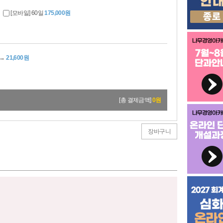
[모바일] 60일
175,000원
→
21,600원
[총 결제금액]
0
원
장바구니