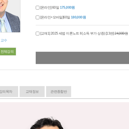
[온라인] 60일
175,000원
[온라인+모바일]60일
180,000원
[교재1] 2025 세법 이론노트 II (소득 부가 상증) [13판]
24,000원
 교수
전체강의
강의목차
교재정보
관련종합반