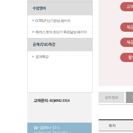
교
수험영어
G-TELP 단기완성 패키지
제
해커스 토익 초단기 목표달성 패키지
제
공개(무료)특강
공개특강
촬
강의정보
교재문의 : 02)6942-3314
회차
[월~금] 09시~17시
※ 점심시간 : 12시~13시