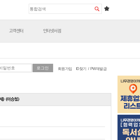
고객센터
인터넷서점
회원가입
ID찾기
/
PW재발급
세) (이승철)