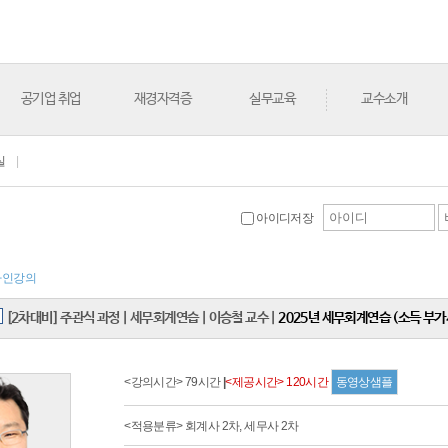
공기업 취업
재경자격증
실무교육
교수소개
실
|
아이디저장
라인강의
[2차대비] 주관식 과정
|
세무회계연습
|
이승철 교수
|
2025년 세무회계연습 (소득 부가
<강의시간> 79시간
|
<제공시간> 120시간
동영상샘플
<적용분류> 회계사 2차, 세무사 2차