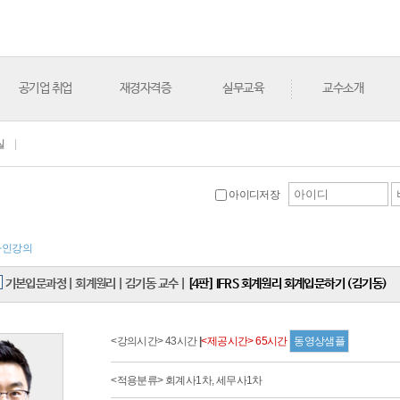
공기업 취업
재경자격증
실무교육
교수소개
실
|
아이디저장
라인강의
기본입문과정
|
회계원리
|
김기동 교수
|
[4판] IFRS 회계원리 회계입문하기 (김기동)
<강의시간> 43시간
|
<제공시간> 65시간
동영상샘플
<적용분류> 회계사1차, 세무사1차