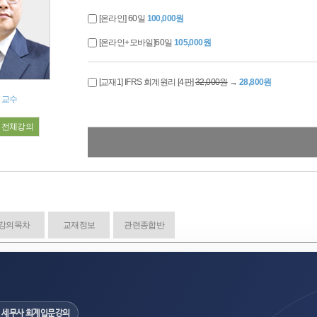
[온라인] 60일
100,000원
[온라인+모바일]60일
105,000원
[교재1] IFRS 회계원리 [4판]
32,000원
→
28,800원
 교수
전체강의
강의목차
교재정보
관련종합반
· 세무사 회계입문강의