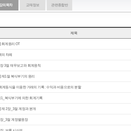
강의목차
교재정보
관련종합반
제목
회] 회계원리 OT
책의 차례
1장 3절 재무보고와 회계원칙
회] 제1절 복식부기의 원리
) 회계등식을 이용한 거래의 기록 : 수익과 비용으로의 분할
1_복식부기에 의한 회계기록
회] 제 2장_3절 계정과 분개
2장_3절 계정별원장
2장_보론 시산표