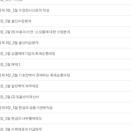
회] 제 3장_1절 수정전시산표의 작성
3장_2절 결산수정분개
3장_2절 (5) 비용의 이연 : 소모품에 대한 수정분개
회] 제 3장_3절 결산마감분개
4장_1절 상품매매기업의 회계순환과정
4장_1절 예제 1
회] 제 4장_2절 기초잔액이 존재하는 회계순환과정
5장_1절 일반목적 재무제표
5장_2절 (2) 포괄손익계산서
회] 제 6장_1절 현금과 금융기관예치금
6장_2절 현금의 내부통제제도
6장_3절 수취채권과 지급채무