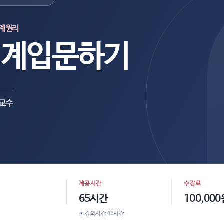
회계원리
회계입문하기
 교수
제공시간
수강료
65시간
100,000
총 강의시간 43시간