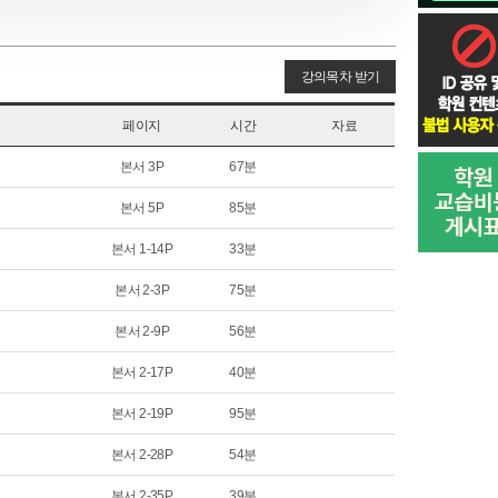
강의목차 받기
페이지
시간
자료
본서 3P
67분
본서 5P
85분
본서 1-14P
33분
본서 2-3P
75분
본서 2-9P
56분
본서 2-17P
40분
본서 2-19P
95분
본서 2-28P
54분
본서 2-35P
39분