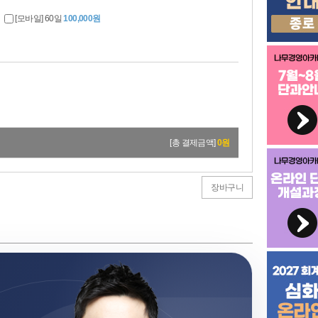
[모바일] 60일
100,000원
[총 결제금액]
0
원
장바구니