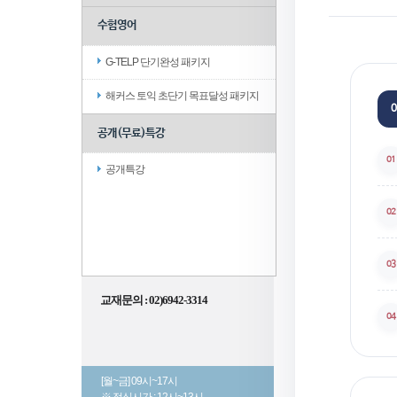
수험영어
G-TELP 단기완성 패키지
해커스 토익 초단기 목표달성 패키지
0
공개(무료)특강
01
공개특강
02
03
교재문의 : 02)6942-3314
04
[월~금] 09시~17시
※ 점심시간 : 12시~13시