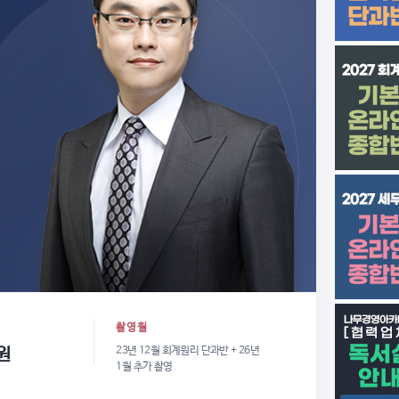
촬영월
원
23년 12월 회계원리 단과반 + 26년
1월 추가 촬영