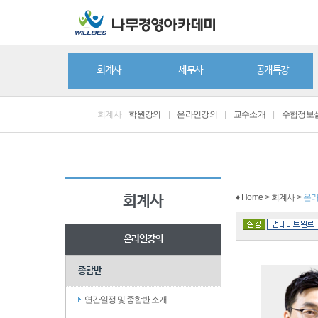
회계사
세무사
공개특강
회계사
학원강의
|
온라인강의
|
교수소개
|
수험정보
♦ Home > 회계사 >
온
회계사
온라인강의
종합반
연간일정 및 종합반 소개