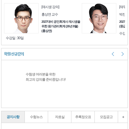
[재시생 강의]
[재무회계연
홍상연 교수
박진수 교
2027대비 공인회계사 재시생을
2027대비
위한 원가관리회계 (26년 8월)
(중급회계) 
(홍상연)
수강일 : 7
수강일 : 30일
학원 신규강의
수험생 여러분을 위한
수험생 여러분을 위한
최고의 강의를 준비중입니다!
최고의 강의를 준비중
+
공지사항
수험뉴스
자료실
추록정오표
모집공고