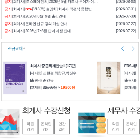
공지
[회계사] [토스페이먼츠] 2026년 8월 카드사 무이자 이벤트
[2026-08-03]
공지
[회계사]
new
[8/13(목) 설명회] 회계사 객관식 종합반 설명회 안내
[2026-07-31]
공지
[회계사] 2026년 8월~9월 출간안내
[2026-07-30]
공지
[회계사] 온라인 신규 강의 개설 안내
[2026-07-27]
공지
[회계사] 2026년 7~8월 단과 과정 안내
[2026-07-22]
신규교재
+
회계사 중급회계연습 II [17판]
IFRS 세
[저자명] 신현걸,최창규,박진수
[저자명] 
[출판사] 준앤유
[출판사]
[교재비]
22,000원
>
19,800원
[교재비]
2
학원
온라인
연간
학원
온라인
강의
강의
일정
강의
강의