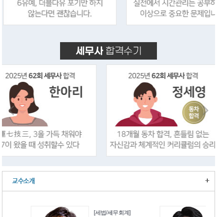
+
교수소개
[세법/세무회계]
[