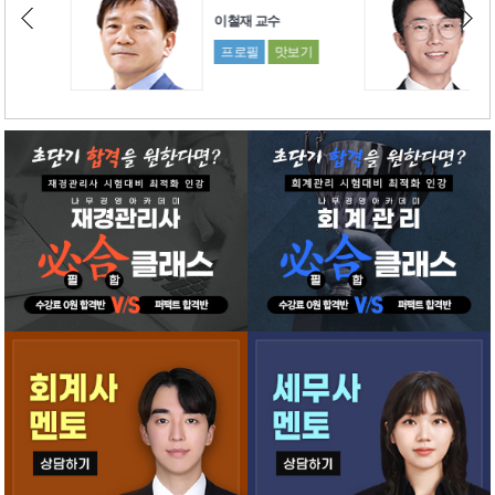
이철재 교수
박
프로필
맛보기