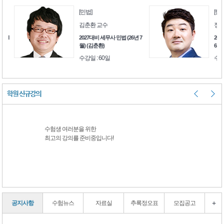
[민법]
[행정소
김춘환 교수
정인환
습Ⅰ
2027대비 세무사 민법 (26년 7
2027
월) (김춘환)
6년 7월
수강일 : 60일
수강일 
학원 신규강의
수험생 여러분을 위한
수험생 여러분을 
최고의 강의를 준비중입니다!
최고의 강의를 준
+
공지사항
수험뉴스
자료실
추록정오표
모집공고