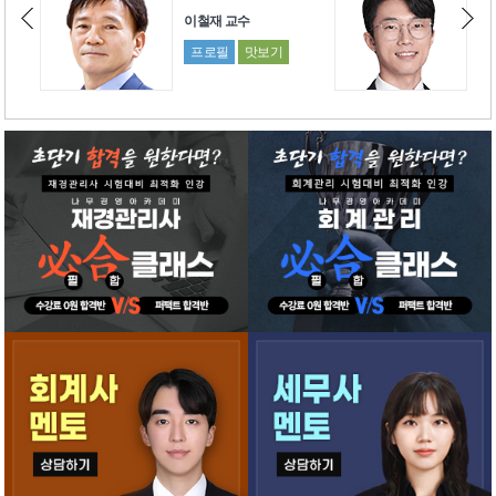
이철재 교수
박
프로필
맛보기