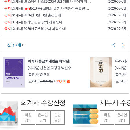
공지
[회계사] [토스페이먼츠] 2026년 8월 카드사 무이자 이벤트
[2026-08-03]
공지
[회계사]
new
[8/13(목) 설명회] 회계사 객관식 종합반 설명회 안내
[2026-07-31]
공지
[회계사] 2026년 8월~9월 출간안내
[2026-07-30]
공지
[회계사] 온라인 신규 강의 개설 안내
[2026-07-27]
공지
[회계사] 2026년 7~8월 단과 과정 안내
[2026-07-22]
신규교재
+
회계사 중급회계연습 II [17판]
IFRS 세
[저자명] 신현걸,최창규,박진수
[저자명] 
[출판사] 준앤유
[출판사]
[교재비]
22,000원
>
19,800원
[교재비]
2
학원
온라인
연간
학원
온라인
강의
강의
일정
강의
강의