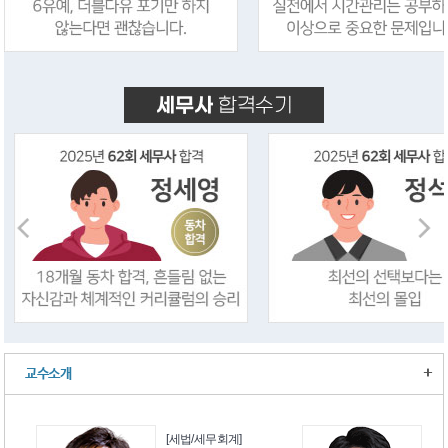
+
교수소개
[세법/세무회계]
[