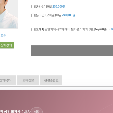
[온라인] 80일
230,000원
[온라인+모바일]80일
240,000원
[교재1] 공인회계사 2차 대비 원가관리회계 [3판]
52,000원
→
4
 교수
전체강의
강의목차
교재정보
관련종합반
비 공인회계사 1.5차
심화