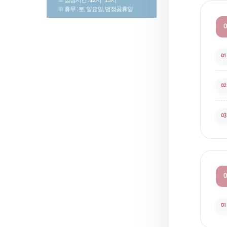
※ 휴무 : 토, 일요일, 법정공휴일
0
01
02
03
0
01