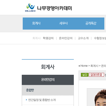
회계사
세무사
공개특강
회계사
학원강의
|
온라인강의
|
교수소개
|
수험정보
♦ Home > 회계사 > 
회계사
온라인강의
종합반
연간일정 및 종합반 소개