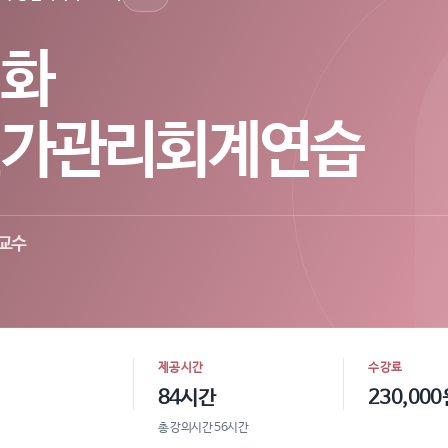
심화
원가관리회계연습
 교수
제공시간
수강료
84시간
230,000
총 강의시간 56시간