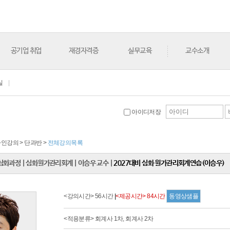
공기업 취업
재경자격증
실무교육
교수소개
실
|
아이디저장
온라인강의 > 단과반 >
전체강의목록
심화과정
|
심화원가관리회계
|
이승우 교수
|
2027대비 심화 원가관리회계연습(이승우)
<강의시간> 56시간
|
<제공시간> 84시간
동영상샘플
<적용분류> 회계사 1차, 회계사 2차