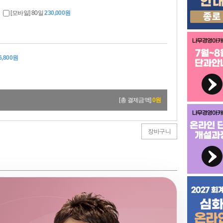
[모바일] 80일
230,000원
6,800원
[총 결제금액]
0
원
장바구니