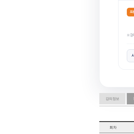
오전
※ 강
강의정보
회차