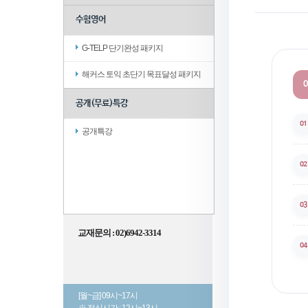
수험영어
G-TELP 단기완성 패키지
해커스 토익 초단기 목표달성 패키지
0
공개(무료)특강
01
공개특강
02
03
교재문의 : 02)6942-3314
04
[월~금] 09시~17시
※ 점심시간 : 12시~13시