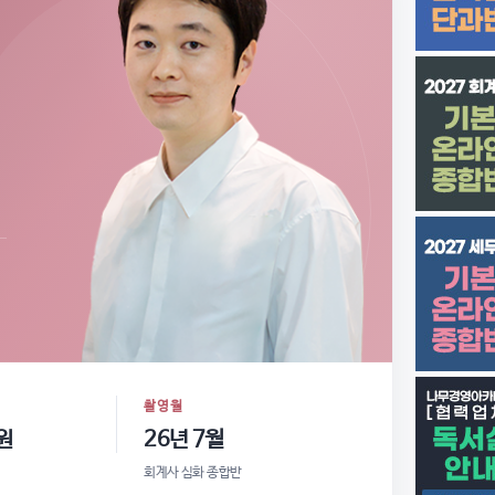
촬영월
원
26년 7월
회계사 심화 종합반