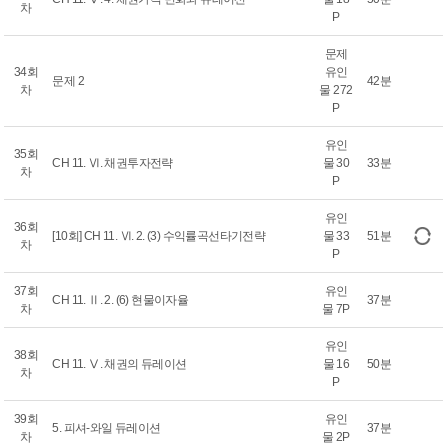
차
P
문제
34회
유인
문제 2
42분
차
물 272
P
유인
35회
CH 11. Ⅵ. 채권투자전략
물 30
33분
차
P
유인
36회
[10회] CH 11. Ⅵ. 2. (3) 수익률곡선타기전략
물 33
51분
차
P
37회
유인
CH 11. Ⅱ. 2. (6) 현물이자율
37분
차
물 7P
유인
38회
CH 11. Ⅴ. 채권의 듀레이션
물 16
50분
차
P
39회
유인
5. 피셔-와일 듀레이션
37분
차
물 2P