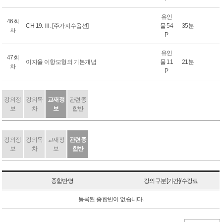
유인
46회
CH 19. Ⅲ. [주가지수옵션]
물 54
35분
차
P
유인
47회
이자율 이항모형의 기본개념
물 11
21분
차
P
강의정
강의목
교재정
관련종
보
차
보
합반
강의정
강의목
교재정
관련종
보
차
보
합반
종합반명
강의구분[기간]/수강료
등록된 종합반이 없습니다.