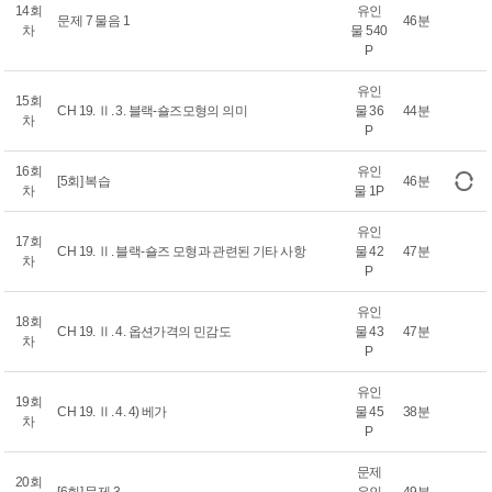
14회
유인
문제 7 물음 1
46분
차
물 540
P
유인
15회
CH 19. Ⅱ. 3. 블랙-숄즈모형의 의미
물 36
44분
차
P
16회
유인
[5회] 복습
46분
차
물 1P
유인
17회
CH 19. Ⅱ. 블랙-숄즈 모형과 관련된 기타 사항
물 42
47분
차
P
유인
18회
CH 19. Ⅱ. 4. 옵션가격의 민감도
물 43
47분
차
P
유인
19회
CH 19. Ⅱ. 4. 4) 베가
물 45
38분
차
P
문제
20회