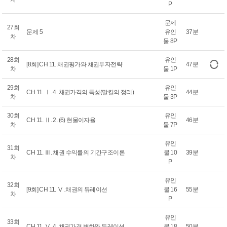
P
문제
27회
문제 5
유인
37분
차
물 8P
28회
유인
[8회] CH 11. 채권평가와 채권투자전략
47분
차
물 1P
29회
유인
CH 11. Ⅰ. 4. 채권가격의 특성(말킬의 정리)
44분
차
물 3P
30회
유인
CH 11. Ⅱ. 2. (6) 현물이자율
46분
차
물 7P
유인
31회
CH 11. Ⅲ. 채권 수익률의 기간구조이론
물 10
39분
차
P
유인
32회
[9회] CH 11. Ⅴ. 채권의 듀레이션
물 16
55분
차
P
유인
33회
CH 11. Ⅴ. 4. 채권가격 변화와 듀레이션
물 18
50분