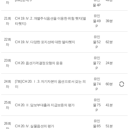
[6회] 문제 3
유인
49분
차
물 4P
유인
21회
CH 19. Ⅳ. 2. 개별주식옵션을 이용한 위험 헷지(델
물 49
39분
차
타헷지)
P
유인
22회
CH 19. Ⅳ. 다양한 포지션에 대한 델타헷지
물 52
62분
차
P
유인
23회
CH 20. 옵션가격결정모형의 응용
물 72
24분
차
P
유인
24회
[7회] CH 20. Ⅰ. 3. 자기자본이 옵션으로서 갖는 의
물 74
60분
차
미
P
유인
25회
CH 20. Ⅱ. 담보부대출과 지급보증의 평가
물 75
41분
차
P
유인
26회
CH 20. Ⅳ. 실물옵션의 평가
물 85
51분
차