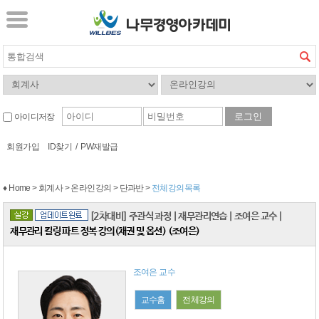
아이디저장
회원가입
ID찾기
/
PW재발급
♦ Home > 회계사 > 온라인강의 > 단과반 >
전체강의목록
[2차대비] 주관식 과정
|
재무관리연습
|
조여은 교수
|
재무관리 킬링 파트 정복 강의(채권 및 옵션) (조여은)
조여은 교수
교수홈
전체강의