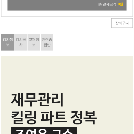
[총 결제금액]
0
원
장바구니
강의정
강의목
교재정
관련종
보
차
보
합반
재무관리
킬링 파트 정복