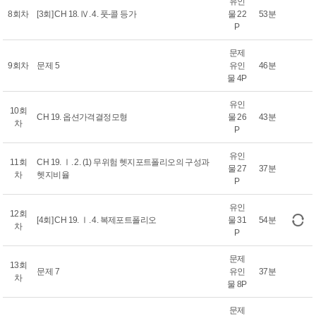
유인
8회차
[3회] CH 18. Ⅳ. 4. 풋-콜 등가
물 22
53분
P
문제
9회차
문제 5
유인
46분
물 4P
유인
10회
CH 19. 옵션가격결정모형
물 26
43분
차
P
유인
11회
CH 19. Ⅰ. 2. (1) 무위험 헷지포트폴리오의 구성과
물 27
37분
차
헷지비율
P
유인
12회
[4회] CH 19. Ⅰ. 4. 복제포트폴리오
물 31
54분
차
P
문제
13회
문제 7
유인
37분
차
물 8P
문제