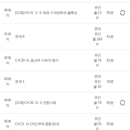
유인
40회
[11회] CH 11. Ⅴ. 5. 채권 가격변화와 볼록성
물 23
55분
차
P
문제
41회
유인
문제 6
41분
차
물 283
P
유인
42회
CH 20. Ⅲ. 옵션부 사채의 평가
물 76
41분
차
P
문제
43회
문제 1
유인
33분
차
물 1P
유인
44회
[12회] CH 20. Ⅲ. 3. 전환사채
물 79
55분
차
P
유인
45회
CH 11. Ⅵ. [자산부채 종합관리]
물 35
42분
차
P