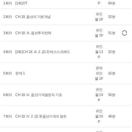
1회차
[1회] OT
P
84분
유인
2회차
CH 18. 옵션의 기본개념
52분
물 1P
유인
3회차
CH 18. Ⅲ. 옵션투자전략
51분
물 7P
유인
4회차
[2회] CH 18. Ⅲ. 2. (2) 3) 박스스프레드
물 13
52분
P
문제
5회차
문제 1
유인
42분
물 1P
유인
6회차
CH 18. Ⅳ. 옵션가격결정의 기초
물 19
50분
P
유인
7회차
CH 18. Ⅳ. 2. (2) 풋옵션가격의 범위
물 20
48분
P