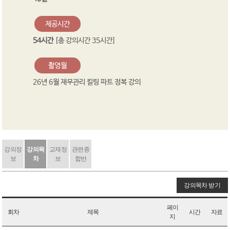
제공시간
54시간
[총 강의시간 35시간]
촬영월
26년 6월 재무관리 킬링 파트 정복 강의
강의정
강의목
교재정
관련종
보
차
보
합반
강의목차 받기
페이
회차
제목
시간
자료
지