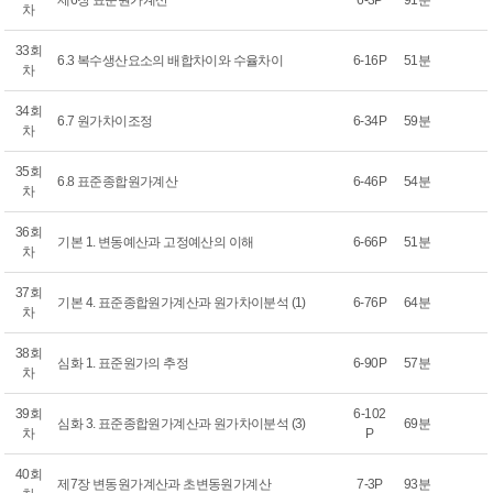
제6장 표준원가계산
6-3P
91분
차
33회
6.3 복수생산요소의 배합차이와 수율차이
6-16P
51분
차
34회
6.7 원가차이조정
6-34P
59분
차
35회
6.8 표준종합원가계산
6-46P
54분
차
36회
기본 1. 변동예산과 고정예산의 이해
6-66P
51분
차
37회
기본 4. 표준종합원가계산과 원가차이분석 (1)
6-76P
64분
차
38회
심화 1. 표준원가의 추정
6-90P
57분
차
39회
6-102
심화 3. 표준종합원가계산과 원가차이분석 (3)
69분
차
P
40회
제7장 변동원가계산과 초변동원가계산
7-3P
93분