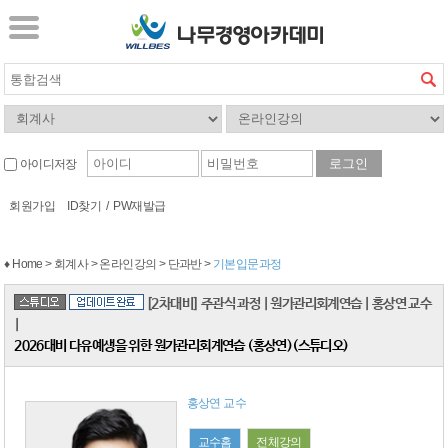
아이디저장
회원가입
ID찾기
/
PW재발급
♦ Home > 회계사 > 온라인강의 > 단과반 >
기본입문과정
[2차대비] 주관식 과정
|
원가관리회계연습
|
홍상연 교수
|
2026대비 다유예생을 위한 원가관리회계연습 (홍상연)(스튜디오)
홍상연 교수
교수홈
전체강의