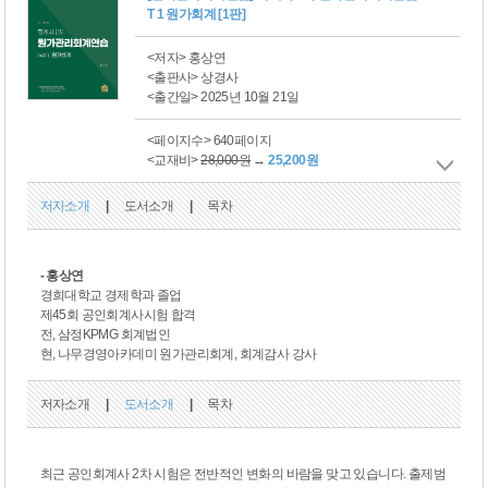
T 1 원가회계 [1판]
<저자> 홍상연
<출판사> 상경사
<출간일> 2025년 10월 21일
<페이지수> 640페이지
<교재비>
28,000원
→
25,200원
저자소개
|
도서소개
|
목차
- 홍상연
경희대학교 경제학과 졸업
제45회 공인회계사시험 합격
전, 삼정KPMG 회계법인
현, 나무경영아카데미 원가관리회계, 회계감사 강사
저자소개
|
도서소개
|
목차
최근 공인회계사 2차 시험은 전반적인 변화의 바람을 맞고 있습니다. 출제범