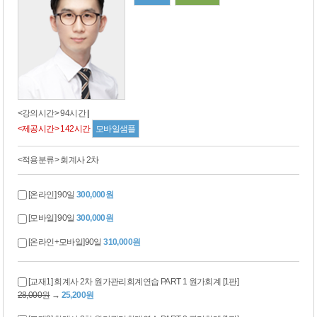
<강의시간> 94시간
|
<제공시간> 142시간
모바일샘플
<적용분류> 회계사 2차
[온라인] 90일
300,000원
[모바일] 90일
300,000원
[온라인+모바일]90일
310,000원
[교재1] 회계사 2차 원가관리회계연습 PART 1 원가회계 [1판]
28,000원
→
25,200원