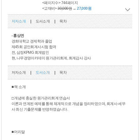
<페이지수> 744페이지
<교재비>
30,000원
→
27,000원
저자소개
|
도서소개
|
목차
- 홍상연
경희대학교 경제학과 졸업
제45회 공인회계사시험 합격
전, 삼정KPMG 회계법인
현, 나무경영아카데미 원가관리회계, 회계감사 강사
저자소개
|
도서소개
|
목차
■ 책 소개
□ 개념에 충실한 원가관리회계 연습서
이론과 연계된 예제를 통해 체계적으로 개념을 정리하였으며, 회계사·세무
사 최신 기출문제를 반영하였습니다.
■ 머리말