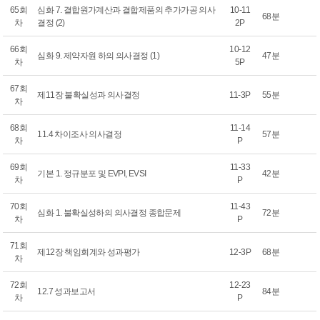
65회
심화 7. 결합원가계산과 결합제품의 추가가공 의사
10-11
68분
차
결정 (2)
2P
66회
10-12
심화 9. 제약자원 하의 의사결정 (1)
47분
차
5P
67회
제11장 불확실성과 의사결정
11-3P
55분
차
68회
11-14
11.4 차이조사 의사결정
57분
차
P
69회
11-33
기본 1. 정규분포 및 EVPI, EVSI
42분
차
P
70회
11-43
심화 1. 불확실성하의 의사결정 종합문제
72분
차
P
71회
제12장 책임회계와 성과평가
12-3P
68분
차
72회
12-23
12.7 성과보고서
84분
차
P