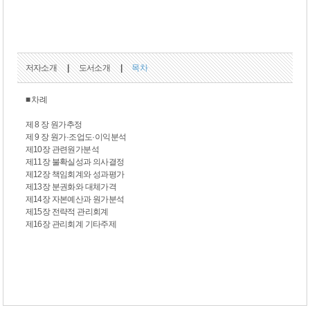
저자소개
|
도서소개
|
목차
■ 차례
제 8 장 원가추정
제 9 장 원가·조업도·이익분석
제10장 관련원가분석
제11장 불확실성과 의사결정
제12장 책임회계와 성과평가
제13장 분권화와 대체가격
제14장 자본예산과 원가분석
제15장 전략적 관리회계
제16장 관리회계 기타주제