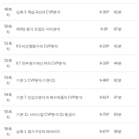
49회
심화 3. 학습곡선과 CVP분석
8-35P
62분
차
50회
제9장 원가·조업도·이익분석
9-3P
87분
차
51회
9.5 비선형함수의 CVP분석
9-23P
41분
차
52회
9.7 전부원가계산 하의 CVP분석
9-33P
44분
차
53회
기본 1. CVP분석-기본 (1)
9-46P
62분
차
54회
기본 7. 민감도분석과 복수제품의 CVP분석
9-61P
47분
차
55회
기본 11. 서비스업 CVP분석 (1)-항공사
9-75P
63분
차
56회
심화 1. 원가구조와 레버리지
9-87P
58분
차