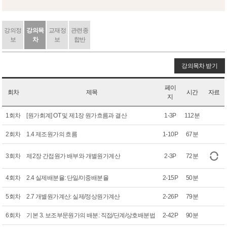
강의정
강의목
교재정
관련종
보
차
보
합반
강의목차 받기
페이
회차
제목
시간
자료
지
1회차
[원가회계] OT 및 제1장 원가흐름과 결산
1-3P
112분
2회차
1.4 제조원가의 흐름
1-10P
67분
3회차
제2장 간접원가 배부와 개별원가계산
2-3P
72분
4회차
2.4 실제배분율: 단일/이중배분율
2-15P
50분
5회차
2.7 개별원가계산: 실제/정상원가계산
2-26P
79분
6회차
기본 3. 보조부문원가의 배분: 직접/단계/상호배분법
2-42P
90분