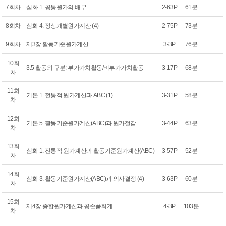
7회차
심화 1. 공통원가의 배부
2-63P
61분
8회차
심화 4. 정상개별원가계산 (4)
2-75P
73분
9회차
제3장 활동기준원가계산
3-3P
76분
10회
3.5 활동의 구분: 부가가치활동/비부가가치활동
3-17P
68분
차
11회
기본 1. 전통적 원가계산과 ABC (1)
3-31P
58분
차
12회
기본 5. 활동기준원가계산(ABC)과 원가절감
3-44P
63분
차
13회
심화 1. 전통적 원가계산과 활동기준원가계산(ABC)
3-57P
52분
차
14회
심화 3. 활동기준원가계산(ABC)과 의사결정 (4)
3-63P
60분
차
15회
제4장 종합원가계산과 공손품회계
4-3P
103분
차