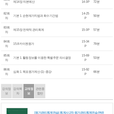
제14장 자본예산
14-3P
72분
차
82회
14-25
기본 1. 순현재가치법과 회수기간법
50분
차
P
83회
제15장 전략적 관리회계
15-3P
57분
차
84회
15-34
15.8 카이젠원가
79분
차
P
85회
15-69
기본 1. 활동정보를 이용한 특별주문 의사결정
53분
차
P
86회
15-92
심화 1. 목표원가계산 (1) -종강-
66분
차
P
강의정
강의목
교재정
관련종
보
차
보
합반
[원가관리회계연습] 회계사 2차 원가관리회계연습 PAR