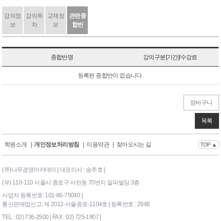
강의정
강의목
교재정
관련종
보
차
보
합반
종합반명
강의구분[기간]/수강료
등록된 종합반이 없습니다.
장바구니
목록
학원소개
|
개인정보처리방침
|
이용약관
|
찾아오시는 길
TOP ▲
(주)나무경영아카데미 | 대표이사 : 송주호 |
(우) 110-110 서울시 종로구 서린동 70번지 알파빌딩 3층
사업자 등록번호: 101-86-75040 |
통신판매업신고: 제 2012-서울종로-1104호 | 등록번호 : 2948
TEL : 02) 736-2500 | FAX : 02) 725-1907 |