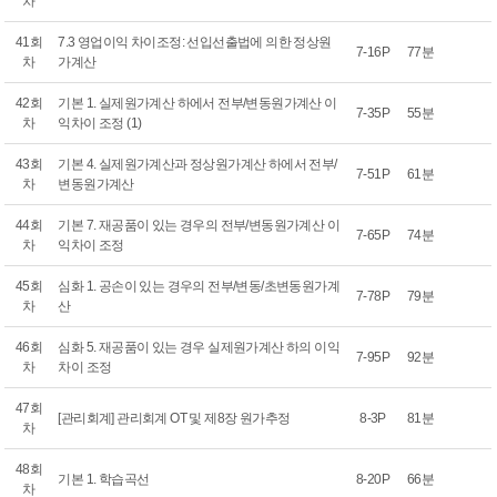
차
41회
7.3 영업이익 차이조정: 선입선출법에 의한 정상원
7-16P
77분
차
가계산
42회
기본 1. 실제원가계산 하에서 전부/변동원가계산 이
7-35P
55분
차
익차이 조정 (1)
43회
기본 4. 실제원가계산과 정상원가계산 하에서 전부/
7-51P
61분
차
변동원가계산
44회
기본 7. 재공품이 있는 경우의 전부/변동원가계산 이
7-65P
74분
차
익차이 조정
45회
심화 1. 공손이 있는 경우의 전부/변동/초변동원가계
7-78P
79분
차
산
46회
심화 5. 재공품이 있는 경우 실제원가계산 하의 이익
7-95P
92분
차
차이 조정
47회
[관리회계] 관리회계 OT 및 제8장 원가추정
8-3P
81분
차
48회
기본 1. 학습곡선
8-20P
66분
차