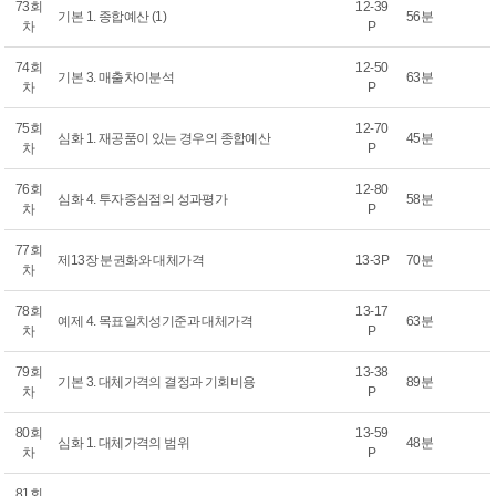
73회
12-39
기본 1. 종합예산 (1)
56분
차
P
74회
12-50
기본 3. 매출차이분석
63분
차
P
75회
12-70
심화 1. 재공품이 있는 경우의 종합예산
45분
차
P
76회
12-80
심화 4. 투자중심점의 성과평가
58분
차
P
77회
제13장 분권화와 대체가격
13-3P
70분
차
78회
13-17
예제 4. 목표일치성기준과 대체가격
63분
차
P
79회
13-38
기본 3. 대체가격의 결정과 기회비용
89분
차
P
80회
13-59
심화 1. 대체가격의 범위
48분
차
P
81회