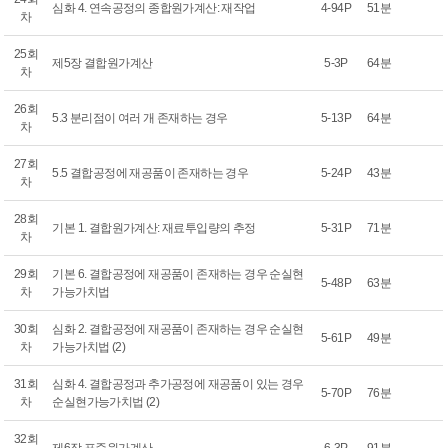
심화 4. 연속공정의 종합원가계산: 재작업
4-94P
51분
차
25회
제5장 결합원가계산
5-3P
64분
차
26회
5.3 분리점이 여러 개 존재하는 경우
5-13P
64분
차
27회
5.5 결합공정에 재공품이 존재하는 경우
5-24P
43분
차
28회
기본 1. 결합원가계산: 재료투입량의 추정
5-31P
71분
차
29회
기본 6. 결합공정에 재공품이 존재하는 경우 순실현
5-48P
63분
차
가능가치법
30회
심화 2. 결합공정에 재공품이 존재하는 경우 순실현
5-61P
49분
차
가능가치법 (2)
31회
심화 4. 결합공정과 추가공정에 재공품이 있는 경우
5-70P
76분
차
순실현가능가치법 (2)
32회