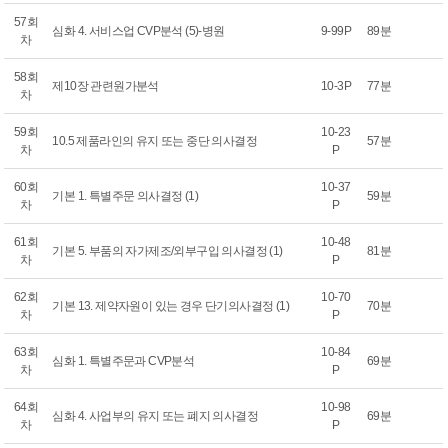
57회
심화 4. 서비스업 CVP분석 (5)-병원
9-99P
89분
차
58회
제10장 관련원가분석
10-3P
77분
차
59회
10-23
10.5 제품라인의 유지 또는 중단 의사결정
57분
차
P
60회
10-37
기본 1. 특별주문 의사결정 (1)
59분
차
P
61회
10-48
기본 5. 부품의 자가제조/외부구입 의사결정 (1)
81분
차
P
62회
10-70
기본 13. 제약자원이 있는 경우 단기의사결정 (1)
70분
차
P
63회
10-84
심화 1. 특별주문과 CVP분석
69분
차
P
64회
10-98
심화 4. 사업부의 유지 또는 폐지 의사결정
69분
차
P