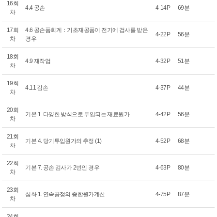
16회
4.4 공손
4-14P
69분
차
17회
4.6 공손품회계：기초재공품이 전기에 검사를 받은
4-22P
56분
차
경우
18회
4.9 재작업
4-32P
51분
차
19회
4.11 감손
4-37P
44분
차
20회
기본 1. 다양한 방식으로 투입되는 재료원가
4-42P
56분
차
21회
기본 4. 당기투입원가의 추정 (1)
4-52P
68분
차
22회
기본 7. 공손 검사가 2번인 경우
4-63P
80분
차
23회
심화 1. 연속공정의 종합원가계산
4-75P
87분
차
24회