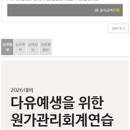
[교재2] 회계사 2차 원가관리회계연습 PART 2 관리회계 [1판]
30,000원
→
27,000원
[총 결제금액]
0
원
장바구니
강의정
강의목
교재정
관련종
보
차
보
합반
2026 대비
다유예생을 위한
원가관리회계연습