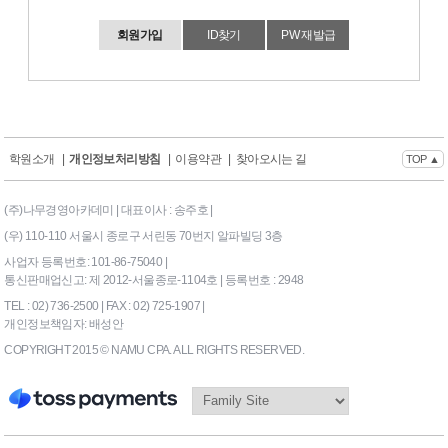
회원가입
ID찾기
PW 재발급
학원소개
|
개인정보처리방침
|
이용약관
|
찾아오시는 길
TOP ▲
(주)나무경영아카데미 | 대표이사 : 송주호 |
(우) 110-110 서울시 종로구 서린동 70번지 알파빌딩 3층
사업자 등록번호: 101-86-75040 |
통신판매업신고: 제 2012-서울종로-1104호 | 등록번호 : 2948
TEL : 02) 736-2500 | FAX : 02) 725-1907 |
개인정보책임자: 배성안
COPYRIGHT 2015 © NAMU CPA. ALL RIGHTS RESERVED.
169|End Timer : 3.515625E-
02