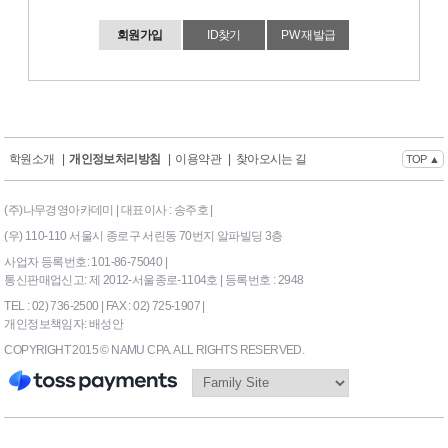
회원가입
ID찾기
PW 재발급
학원소개
|
개인정보처리방침
|
이용약관
|
찾아오시는 길
TOP ▲
(주)나무경영아카데미 | 대표이사 : 송주호 |
(우) 110-110 서울시 종로구 서린동 70번지 알파빌딩 3층
사업자 등록번호: 101-86-75040 |
통신판매업신고: 제 2012-서울종로-1104호 | 등록번호 : 2948
TEL : 02) 736-2500 | FAX : 02) 725-1907 |
개인정보책임자: 배성안
COPYRIGHT 2015 © NAMU CPA. ALL RIGHTS RESERVED.
169|End Timer : 0.03125