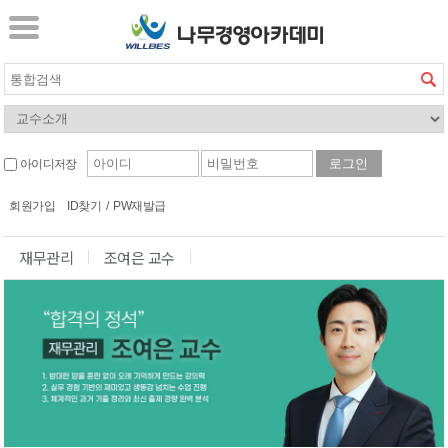
아이디저장
회원가입
ID찾기
/
PW재발급
재무관리
조여은 교수