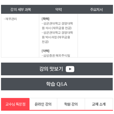
강의 세부 과목
약력
주요저서
- 재무관리
[학력]
- 성균관대학교 경영대학
원 석사 (재무금융 전공)
- 성균관대학교 경영대학
원 박사과정 (재무금융
전공)
[약력]
- 삼성증권 해외주식팀
- 삼성증권 MNC 금융컨
설팅팀
- 현) 나무경영아카데미
강사 (재무관리)
교수님 특장점
온라인 강의
학원 강의
교재 소개