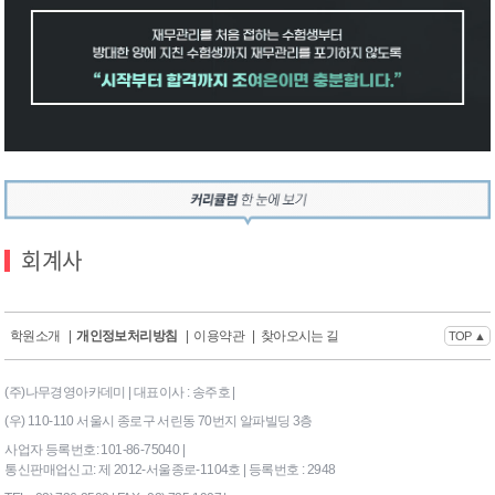
회계사
학원소개
|
개인정보처리방침
|
이용약관
|
찾아오시는 길
TOP ▲
(주)나무경영아카데미 | 대표이사 : 송주호 |
(우) 110-110 서울시 종로구 서린동 70번지 알파빌딩 3층
사업자 등록번호: 101-86-75040 |
통신판매업신고: 제 2012-서울종로-1104호 | 등록번호 : 2948