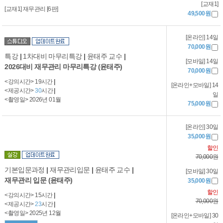
[교재1]
[교재1] 재무관리 [6판]
49,500원
[온라인] 14일
70,000원
특강
|
1차대비 마무리특강
|
윤태주 교수
|
[모바일] 14일
2026대비 재무관리 마무리특강 (윤태주)
70,000원
<강의시간> 19시간
|
[온라인+모바일] 14
<제공시간>
30
시간
|
일
<촬영일> 2026년 01월
75,000원
[온라인] 30일
35,000원
할인
70,000원
기본입문과정
|
재무관리입문
|
윤태주 교수
|
[모바일] 30일
재무관리 입문 (윤태주)
35,000원
할인
<강의시간> 15시간
|
70,000원
<제공시간>
23
시간
|
<촬영일> 2025년 12월
[온라인+모바일] 30