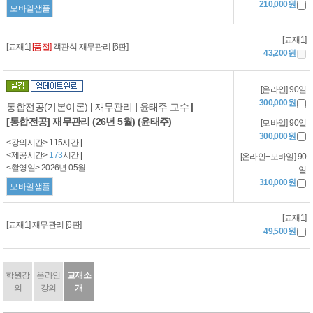
210,000원
모바일샘플
[교재1]
[교재1]
[품절]
객관식 재무관리 [6판]
43,200원
[온라인] 90일
300,000원
통합전공(기본이론)
|
재무관리
|
윤태주 교수
|
[통합전공] 재무관리 (26년 5월) (윤태주)
[모바일] 90일
300,000원
<강의시간> 115시간
|
<제공시간>
173
시간
|
[온라인+모바일] 90
<촬영일> 2026년 05월
일
310,000원
모바일샘플
[교재1]
[교재1] 재무관리 [6판]
49,500원
학원강
온라인
교재소
의
강의
개