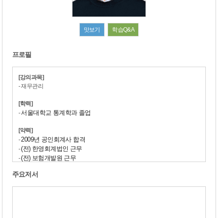
맛보기
학습Q&A
프로필
[강의과목]
- 재무관리
[학력]
서울대학교 통계학과 졸업
-
[약력]
2009년 공인회계사 합격
-
(전) 한영회계법인 근무
-
(전) 보험개발원 근무
-
(전) 신한투자증권 근무
-
주요저서
(전) 크래프톤 근무
-
-
나무경영아카데미 재무관리 강사