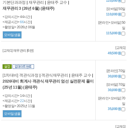
110,000원
기본단과과정
|
재무관리
|
윤태주 교수
|
재무관리 3 (26년 6월) (윤태주)
[모바일] 50일
110,000원
<강의시간> 44시간
|
<제공시간>
66
시간
|
[온라인+모바일] 50
<촬영일> 2026년 06월
일
115,000원
모바일샘플
[교재1]
[교재1] 재무관리 [6판]
49,500원
[온라인] 70일
[1차대비] 객관식과정
|
객관식재무관리
|
윤태주 교수
|
30,000원
2026대비 회계사 객관식 재무관리 엄선 실전문제 풀이
[모바일] 70일
(25년 11월) (윤태주)
30,000원
<강의시간> 14시간
|
[온라인+모바일] 70
<제공시간>
22
시간
|
일
<촬영일> 2025년 11월
35,000원
모바일샘플
[교재1]