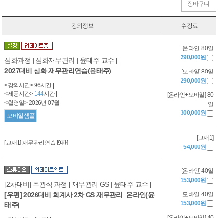
장바구니
강의정보
수강료
[온라인] 80일
290,000원
심화과정
|
심화재무관리
|
윤태주 교수
|
2027대비 심화 재무관리연습(윤태주)
[모바일] 80일
290,000원
<강의시간> 96시간
|
<제공시간>
144
시간
|
[온라인+모바일] 80
<촬영일> 2026년 07월
일
300,000원
모바일샘플
[교재1]
[교재1] 재무관리연습 [9판]
54,000원
[온라인] 40일
153,000원
[2차대비] 주관식 과정
|
재무관리 GS
|
윤태주 교수
|
[우편] 2026대비 회계사 2차 GS 재무관리_온라인(윤
[모바일] 40일
153,000원
태주)
[온라인+모바일] 40