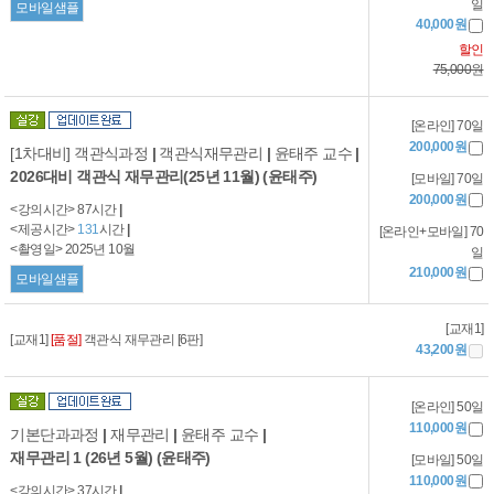
일
모바일샘플
40,000원
할인
75,000원
[온라인] 70일
200,000원
[1차대비] 객관식과정
|
객관식재무관리
|
윤태주 교수
|
2026대비 객관식 재무관리(25년 11월) (윤태주)
[모바일] 70일
200,000원
<강의시간> 87시간
|
<제공시간>
131
시간
|
[온라인+모바일] 70
<촬영일> 2025년 10월
일
210,000원
모바일샘플
[교재1]
[교재1]
[품절]
객관식 재무관리 [6판]
43,200원
[온라인] 50일
110,000원
기본단과과정
|
재무관리
|
윤태주 교수
|
재무관리 1 (26년 5월) (윤태주)
[모바일] 50일
110,000원
<강의시간> 37시간
|