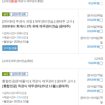
[교재1]
[품절]
객관식 재무관리 [6판]
43,200원
[온라인] 90일
310,000원
[2차대비] 주관식 과정
|
재무관리연습
|
윤태주 교수
|
2026대비 회계사 2차 유예 재무관리연습 (윤태주)
[모바일] 90일
310,000원
<강의시간> 124시간
|
<제공시간>
186
시간
|
[온라인+모바일] 90
<촬영일> 2026년 01월
일
320,000원
모바일샘플
[교재1]
[교재1] 재무관리연습 [9판]
54,000원
[온라인] 70일
200,000원
통합전공(문제풀이)
|
객관식 재무관리
|
윤태주 교수
|
[통합전공] 객관식 재무관리(25년 11월) (윤태주)
[모바일] 70일
200,000원
<강의시간> 87시간
|
<제공시간>
131
시간
|
[온라인+모바일] 70
<촬영일> 2025년 10월
일