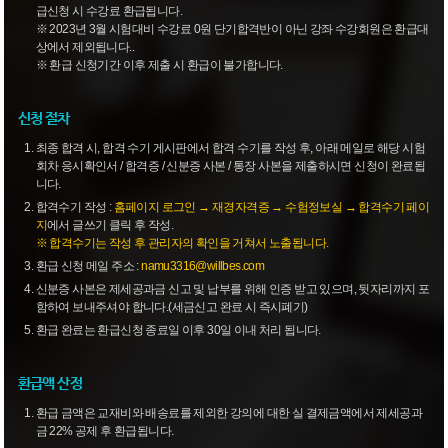
급신청 시 수강료 환급됩니다.
※ 2023년 3월 시험대비 수강료 0원 단기합격반이 아닌 강좌 수강회원은 환급대
상에서 제외됩니다..
※ 환급 신청기간 이후 제출 시 환급이 불가합니다.
신청 절차
최종 합격 시, 합격 수기 게시판에서 합격 수기를 작성 후, 아래 메일로 해당 시험
회차 응시확인서 / 합격증 / 신분증 사본 / 통장 사본을 제출하시면 신청이 완료됩
니다.
합격수기 작성 :
홈페이지 로그인 → 재경자격증 → 수험정보실 → 합격수기 페이
지
에서 글쓰기 클릭 후 작성.
※ 합격수기는 작성 후 관리자의 확인을 거쳐서 노출됩니다.
환급 신청 메일 주소 :
namu3316@willbes.com
신분증 사본은 제세공과금 신고 및 납부를 위해 인증 받고 있으며, 뒷자리까지 포
함하여 보내주셔야 합니다.(세금신고 완료 시 즉시폐기)
환급 완료는 환급신청 종료일 이후 30일 이내 처리 됩니다.
환급액 산정
환급 금액은 교재비와 배송료를 제외한 강의에 대한 실 결제금액에서 제세공과
금 22% 공제 후 환급됩니다.