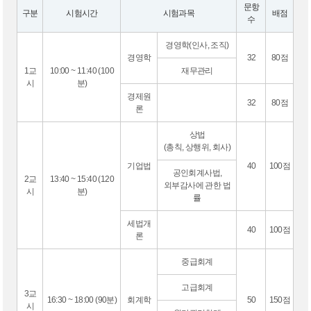
문항
구분
시험시간
시험과목
배점
수
경영학(인사, 조직)
경영학
32
80점
1교
10:00 ~ 11:40 (100
재무관리
시
분)
경제원
32
80점
론
상법
(총칙, 상행위, 회사)
기업법
40
100점
공인회계사법,
2교
13:40 ~ 15:40 (120
외부감사에 관한 법
시
분)
률
세법개
40
100점
론
중급회계
고급회계
3교
16:30 ~ 18:00 (90분)
회계학
50
150점
시