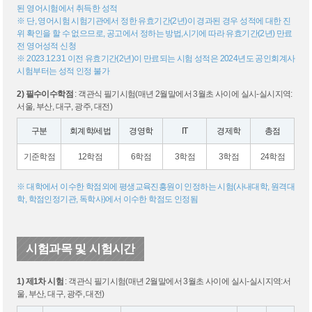
된 영어시험에서 취득한 성적
※ 단, 영어시험 시험기관에서 정한 유효기간(2년)이 경과된 경우 성적에 대한 진
위 확인을 할 수 없으므로, 공고에서 정하는 방법,시기에 따라 유효기간(2년) 만료
전 영어성적 신청
※ 2023.12.31 이전 유효기간(2년)이 만료되는 시험 성적은 2024년도 공인회계사
시험부터는 성적 인정 불가
2) 필수이수학점
: 객관식 필기시험(매년 2월말에서 3월초 사이에 실시-실시지역:
서울, 부산, 대구, 광주, 대전)
구분
회계학/세법
경영학
IT
경제학
총점
기준학점
12학점
6학점
3학점
3학점
24학점
※ 대학에서 이수한 학점외에 평생교육진흥원이 인정하는 시험(사내대학, 원격대
학, 학점인정기관, 독학사)에서 이수한 학점도 인정됨
시험과목 및 시험시간
1) 제1차 시험
: 객관식 필기시험(매년 2월말에서 3월초 사이에 실시-실시지역:서
울, 부산, 대구, 광주, 대전)