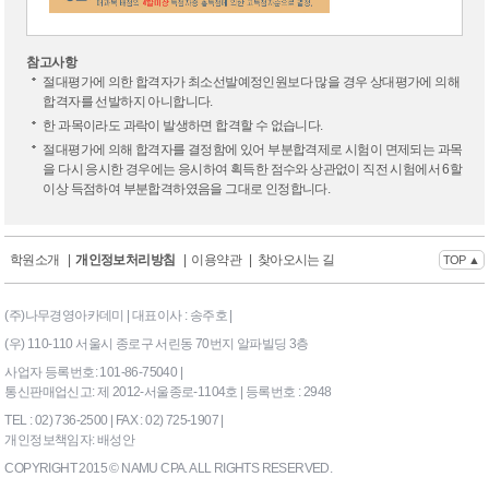
참고사항
절대평가에 의한 합격자가 최소선발예정인원보다 많을 경우 상대평가에 의해
합격자를 선발하지 아니합니다.
한 과목이라도 과락이 발생하면 합격할 수 없습니다.
절대평가에 의해 합격자를 결정함에 있어 부분합격제로 시험이 면제되는 과목
을 다시 응시한 경우에는 응시하여 획득한 점수와 상관없이 직전 시험에서 6할
이상 득점하여 부분합격하였음을 그대로 인정합니다.
학원소개
|
개인정보처리방침
|
이용약관
|
찾아오시는 길
TOP ▲
(주)나무경영아카데미 | 대표이사 : 송주호 |
(우) 110-110 서울시 종로구 서린동 70번지 알파빌딩 3층
사업자 등록번호: 101-86-75040 |
통신판매업신고: 제 2012-서울종로-1104호 | 등록번호 : 2948
TEL : 02) 736-2500 | FAX : 02) 725-1907 |
개인정보책임자: 배성안
COPYRIGHT 2015 © NAMU CPA. ALL RIGHTS RESERVED.
169|End Timer : 4.101563E-
02