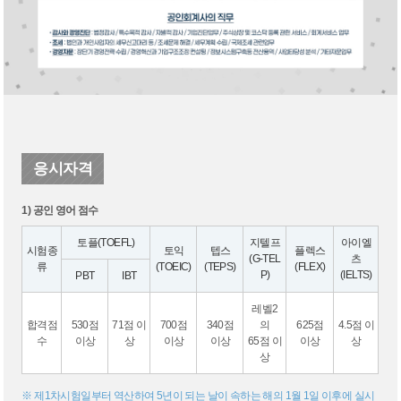
응시자격
1) 공인 영어 점수
토플(TOEFL)
지텔프
아이엘
시험종
토익
텝스
플렉스
(G-TEL
츠
류
(TOEIC)
(TEPS)
(FLEX)
P)
(IELTS)
PBT
IBT
레벨2
합격점
530점
71점 이
700점
340점
의
625점
4.5점 이
수
이상
상
이상
이상
65점 이
이상
상
상
※ 제1차시험일부터 역산하여 5년이 되는 날이 속하는 해의 1월 1일 이후에 실시