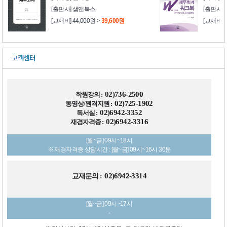
[출판사] 샘앤북스
[출판사]
[교재비]
44,000원
>
39,600원
[교재비]
고객센터
02)736-2500
학원강의 :
02)725-1902
동영상/원격지원 :
02)6942-3352
독서실 :
02)6942-3316
재경자격증 :
[월~금] 09시~18시
※ 재경자격증 상담시간 : [월~금] 09시~16시 30분
02)6942-3314
교재문의 :
[월~금] 09시~17시
-