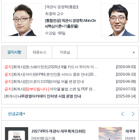
[객관식 경영학(통합)]
최중락 교수
[통합전공] 객관식 경영학 All-in-On
e(핵심이론+기출문풀)
수강일 : 60일
+
공지사항
채용뉴스
자료실
공지
[회계사] [토스페이먼츠] 2026년 8월 카드사 무이자 이벤트
[2026-08-03]
공지
[회계사] 아이핀(I-PIN) 본인인증 서비스 종료 안내 [2026년 6월 12일(금) 오후 2시]
[2026-06-10]
공지
[회계사] [안드로이드OS]모바일 어플 변경 안내
[2026-06-08]
공지
[회계사]
[당부드립니다.]
저작물 불법 스캔 및 PDF 판매자 적발 / 법적조치
[2024-07-03]
[회계사]
나무경영아카데미 인터넷 서점 운영 안내
[2025-08-14]
신규교재
+
2027 IFRS 객관식 재무회계 [18판]
재무회계 
[저자명] 김기동
[저자명]