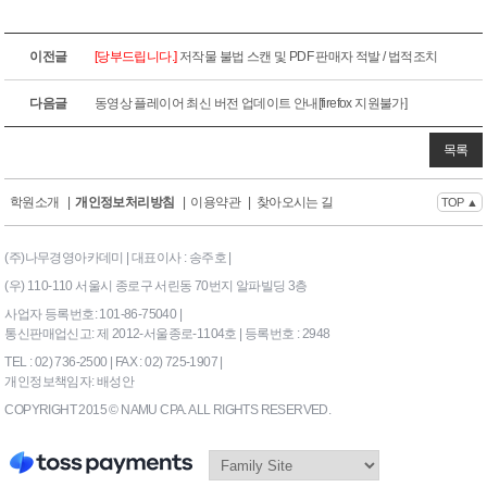
이전글
[당부드립니다.]
저작물 불법 스캔 및 PDF 판매자 적발 / 법적조치
다음글
동영상 플레이어 최신 버전 업데이트 안내[firefox 지원불가]
목록
학원소개
|
개인정보처리방침
|
이용약관
|
찾아오시는 길
TOP ▲
(주)나무경영아카데미 | 대표이사 : 송주호 |
(우) 110-110 서울시 종로구 서린동 70번지 알파빌딩 3층
사업자 등록번호: 101-86-75040 |
통신판매업신고: 제 2012-서울종로-1104호 | 등록번호 : 2948
TEL : 02) 736-2500 | FAX : 02) 725-1907 |
개인정보책임자: 배성안
COPYRIGHT 2015 © NAMU CPA. ALL RIGHTS RESERVED.
169|End Timer : 6.738281E-
02