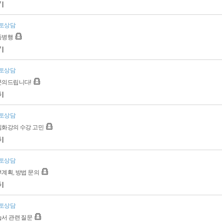
7
|
토상담
동병행
7
|
토상담
문의드립니다!
6
|
토상담
심화강의 수강 고민
6
|
토상담
계획, 방법 문의
5
|
토상담
습서 관련 질문