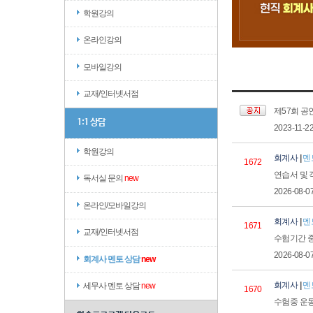
학원강의
온라인강의
모바일강의
교재/인터넷서점
제57회 공
1:1 상담
2023-11-2
학원강의
회계사
|
멘
1672
연습서 및
독서실 문의
new
2026-08-0
온라인/모바일강의
회계사
|
멘
1671
교재/인터넷서점
수험기간 
2026-08-0
회계사 멘토 상담
new
회계사
|
멘
세무사 멘토 상담
new
1670
수험중 운