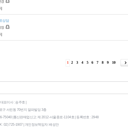
변경
4
|
토상담
걱정
4
|
1
2
3
4
5
6
7
8
9
10
대표이사 : 송주호 |
시 종로구 서린동 70번지 알파빌딩 3층
75040 |
통신판매업신고: 제 2012-서울종로-1104호 | 등록번호 : 2948
X : 02) 725-1907 |
개인정보책임자: 배성안