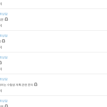
5
|
토상담
질문
5
|
토상담
담
5
|
토상담
5
|
토상담
하려는 수험생 계획 관련 문의
5
|
토상담
질문