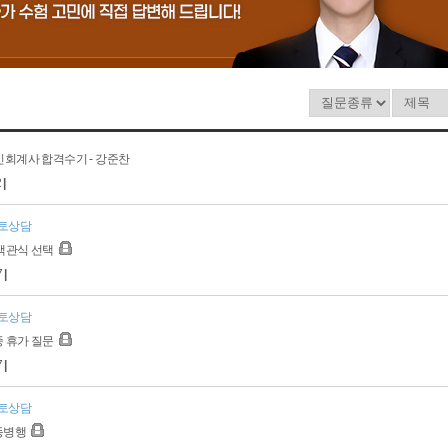
인회계사 합격수기 - 강준찬
2
|
토상담
 객관식 선택
7
|
토상담
중 휴가 질문
7
|
토상담
동병행