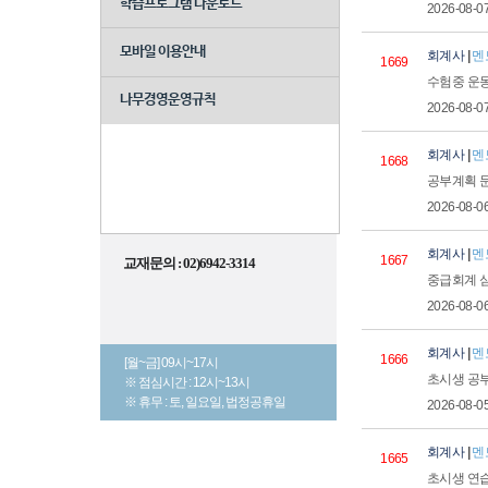
학습프로그램 다운로드
2026-08-0
모바일 이용안내
회계사
|
멘
1669
수험중 운
나무경영운영규칙
2026-08-0
회계사
|
멘
1668
공부계획 
2026-08-0
회계사
|
멘
1667
교재문의 : 02)6942-3314
중급회계 
2026-08-0
회계사
|
멘
1666
[월~금] 09시~17시
초시생 공부
※ 점심시간 : 12시~13시
※ 휴무 : 토, 일요일, 법정공휴일
2026-08-0
회계사
|
멘
1665
초시생 연