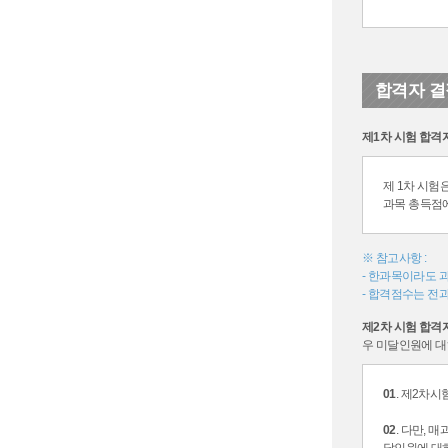
합격자 결
제1차 시험 합격
제 1차 시험
과목 총득점
※ 참고사항 :
- 한과목이라도 
- 합격점수는 전과
제2차 시험 합격
우 미달인원에 대
01
. 제2차
02
. 다만,