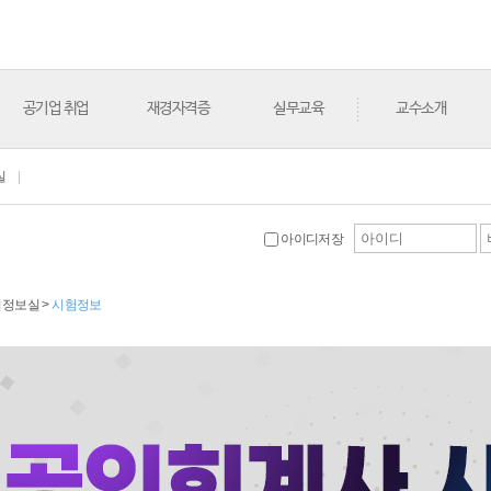
공기업 취업
재경자격증
실무교육
교수소개
실
|
아이디저장
수험정보실 >
시험정보