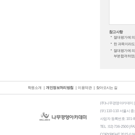
참고사항
절대평가에 의
한 과목이라도
절대평가에 의
부분합격하였음
학원소개
|
개인정보처리방침
|
이용약관
|
찾아오시는 길
(주)나무경영아카데미 | 
(우) 110-110 서울
사업자 등록번호: 101-86-
TEL : 02) 736-2500 | FA
COPYRIGHT 2015 © N