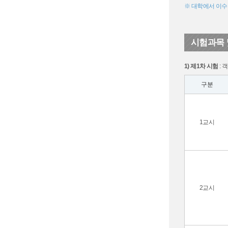
※ 대학에서 이수
시험과목 
1) 제1차 시험
: 
구분
1교시
2교시