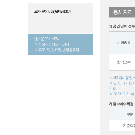
교재문의 : 02)6942-3314
응시자격
1) 공인 영어 점수
[월~금] 09시~17시
시험종류
※ 점심시간 : 12시~13시
※ 휴무 : 토, 일요일, 법정공휴일
합격점수
※ 제1차시험일부
※ 단, 영어시험
신청
※ 2023.12.
2) 필수이수학점
구분
기준학