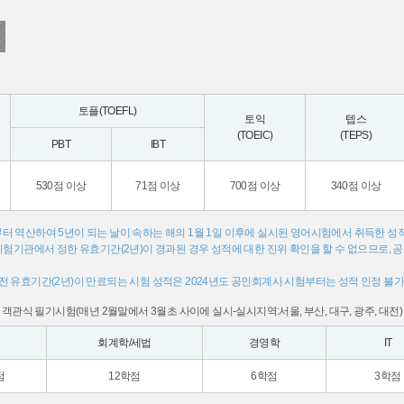
토플(TOEFL)
토익
텝스
(TOEIC)
(TEPS)
PBT
IBT
530점 이상
71점 이상
700점 이상
340점 이상
터 역산하여 5년이 되는 날이 속하는 해의 1월 1일 이후에 실시된 영어시험에서 취득한 성
 시험기관에서 정한 유효기간(2년)이 경과된 경우 성적에 대한 진위 확인을 할 수 없으므로, 
31 이전 유효기간(2년)이 만료되는 시험 성적은 2024년도 공인회계사 시험부터는 성적 인정 불
: 객관식 필기시험(매년 2월말에서 3월초 사이에 실시-실시지역:서울, 부산, 대구, 광주, 대전)
회계학/세법
경영학
IT
점
12학점
6학점
3학점