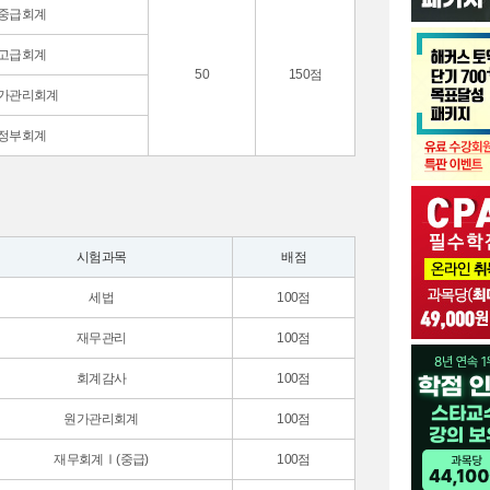
중급회계
고급회계
50
150점
가관리회계
정부회계
시험과목
배점
세법
100점
재무관리
100점
회계감사
100점
원가관리회계
100점
재무회계Ⅰ(중급)
100점