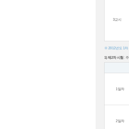
3교시
※ 2012년도 1
1) 제2차 시험
: 
1일차
2일차