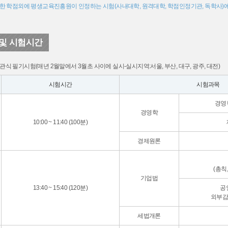
한 학점외에 평생교육진흥원이 인정하는 시험(사내대학, 원격대학, 학점인정기관, 독학사)
및 시험시간
객관식 필기시험(매년 2월말에서 3월초 사이에 실시-실시지역:서울, 부산, 대구, 광주, 대전)
시험시간
시험과목
경영학
경영학
10:00 ~ 11:40 (100분)
경제원론
(총칙
기업법
13:40 ~ 15:40 (120분)
공
외부감
세법개론