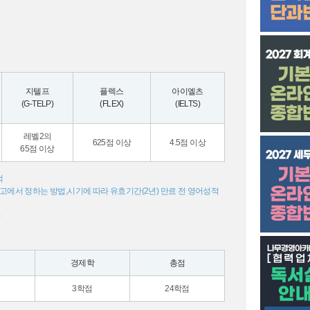
지텔프
플렉스
아이엘츠
(G-TELP)
(FLEX)
(IELTS)
레벨2의
625점 이상
4.5점 이상
65점 이상
적
공고에서 정하는 방법,시기에 따라 유효기간(2년) 만료 전 영어성적
가
경제학
총점
3학점
24학점