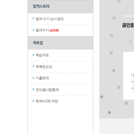
합격스토리
합격 수기 상시 응모
합격수기
update
자료실
학습자료
추록정오표
기출문제
연도별시험통계
회계사 GS 과정