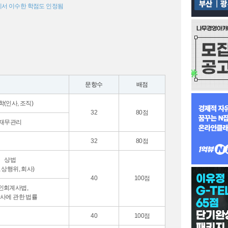
에서 이수한 학점도 인정됨
문항수
배점
(인사, 조직)
32
80점
재무관리
32
80점
상법
, 상행위, 회사)
40
100점
인회계사법,
사에 관한 법률
40
100점