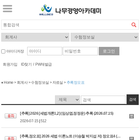
아이디저장
회원가입
ID찾기
/
PW재발급
♦ Home > 회계사 > 수험정보실 > 자료실 >
추록정오표
검색
[추록] 2026 [세법개론1,2] (임상엽,정정운) 추록 (2026.07.15)
2026-07-15
|
512
[추록,정오표] 2026 세법 이론노트 (이승철 박지섭 저) 정오표4 (26.07.09)