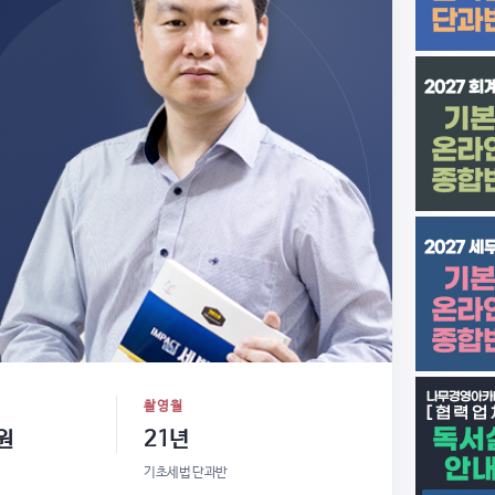
촬영월
원
21년
기초세법 단과반