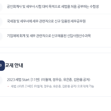
공인회계사 및 세무사 시험 대비 목적으로 세법을 처음 공부하는 수험생
국세청 및 세무서에 세무 관련직으로 신규 임용된 세무공무원
기업체에 회계 및 세무 관련직으로 신규채용된 신입사원선수과목
교재 안내
3
2023 세법 Start [11판] (이철재, 정우승, 유은종, 김완용 공저)
세법 스타트 [14판] (이철재, 정우승, 유은종, 김완용 공저) 으로 대체 가능