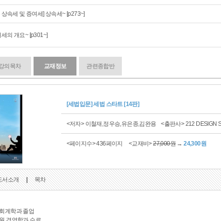
부 상속세 및 증여세] 상속세~ [p273~]
세의 개요~ [p301~]
강의목차
교재정보
관련종합반
[세법입문] 세법 스타트 [14판]
<저자> 이철재,정우승,유은종,김완용
<출판사> 212 DESIGN
<페이지수> 436페이지
<교재비>
27,000원
→
24,300원
도서소개
|
목차
회계학과 졸업
원 경영학과 수료