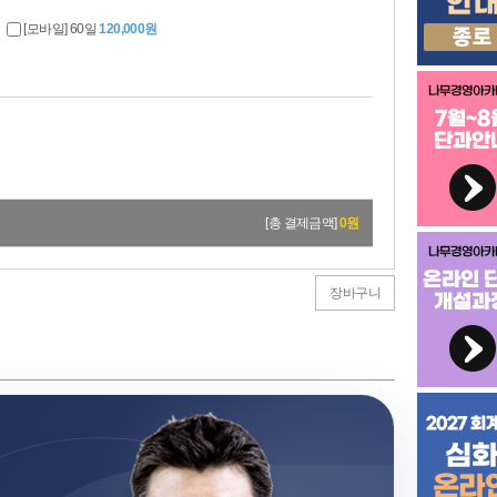
[모바일] 60일
120,000원
[총 결제금액]
0
원
장바구니