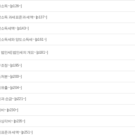
소득~ [p126~]
소득 과세표준과 세액~ [p137~]
소득세액~ [p143~]
소득세와 양도소득세~ [p161~]
부 법인세] 법인세의 개요~ [p181~]
조정~ [p195~]
처분~ [p200~]
유출~ [p204~]
과 손금~ [p221~]
비~ [p230~]
상각비~ [p235~]
표준과 세액~ [p251~]