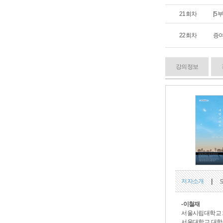
21회차
[5
22회차
증여
강의정보
저자소개
|
-이철재
서울시립대학교 
서울대학교 대학