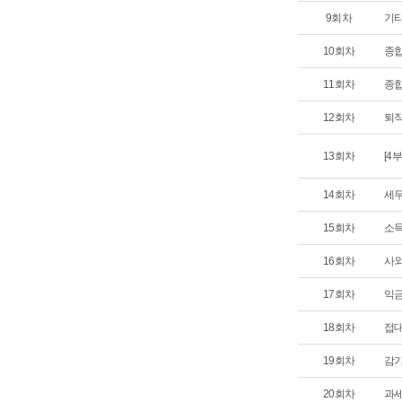
9회차
기타
10회차
종합
11회차
종합
12회차
퇴직
13회차
[4
14회차
세무
15회차
소득
16회차
사외
17회차
익금
18회차
접대
19회차
감가
20회차
과세