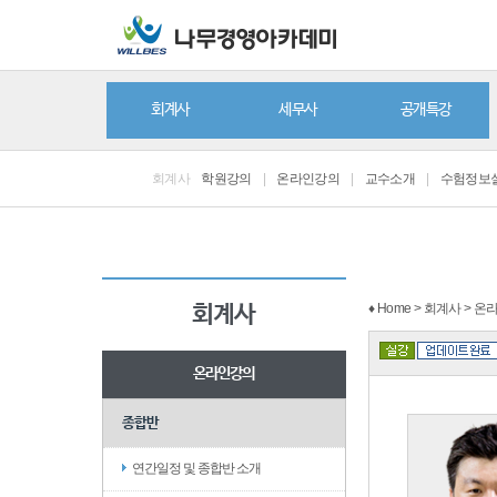
회계사
세무사
공개특강
회계사
학원강의
|
온라인강의
|
교수소개
|
수험정보
♦ Home > 회계사 > 
회계사
온라인강의
종합반
연간일정 및 종합반 소개