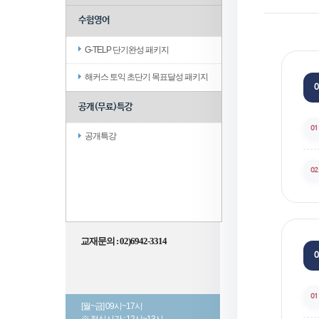
수험영어
G-TELP 단기완성 패키지
해커스 토익 초단기 목표달성 패키지
0
공개(무료)특강
01
공개특강
02
교재문의 : 02)6942-3314
0
01
[월~금] 09시~17시
※ 점심시간 : 12시~13시