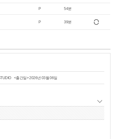
P
54분
P
39분
 STUDIO
<출간일> 2026년 03월 06일