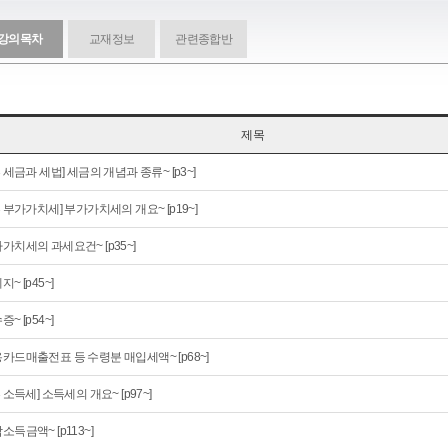
강의목차
교재정보
관련종합반
제목
부 세금과 세법] 세금의 개념과 종류~ [p3~]
부 부가가치세] 부가가치세의 개요~ [p19~]
가치세의 과세요건~ [p35~]
지~ [p45~]
증~ [p54~]
카드매출전표 등 수령분 매입세액~ [p68~]
부 소득세] 소득세의 개요~ [p97~]
소득금액~ [p113~]