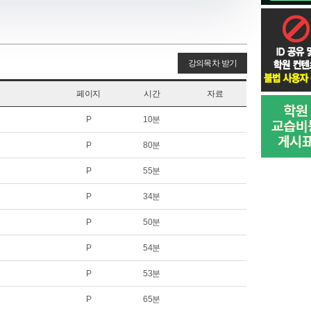
강의목차 받기
페이지
시간
자료
P
10분
P
80분
P
55분
P
34분
P
50분
P
54분
P
53분
P
65분