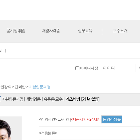
공기업 취업
재경자격증
실무교육
교수소개
실
|
아이디저장
온라인강의 > 단과반 >
기본입문과정
기본입문과정
|
세법입문
|
유은종 교수
|
기초세법 [21년 촬영]
<강의시간> 16시간
|
<제공시간> 24시간
동영상샘플
<적용분류>