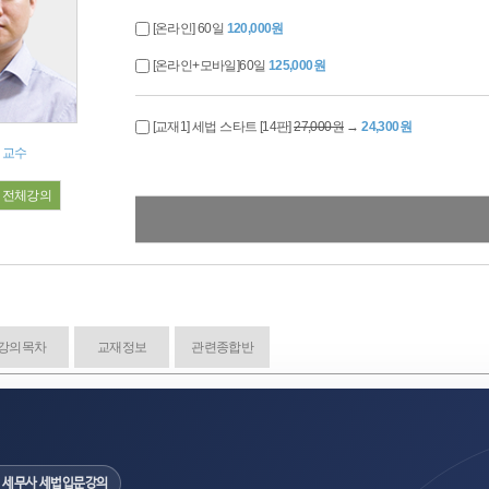
[온라인] 60일
120,000원
[온라인+모바일]60일
125,000원
[교재1] 세법 스타트 [14판]
27,000원
→
24,300원
 교수
전체강의
강의목차
교재정보
관련종합반
· 세무사 세법입문강의