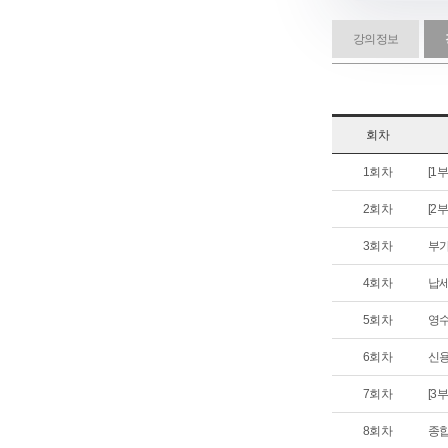
강의정보
회차
1회차
[1
2회차
[2
3회차
부가
4회차
납세
5회차
영수
6회차
신용
7회차
[3
8회차
종합