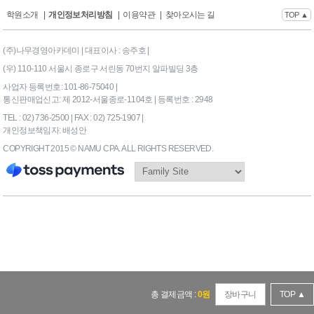
학원소개
|
개인정보처리방침
|
이용약관
|
찾아오시는 길
TOP ▲
(주)나무경영아카데미 | 대표이사 : 송주호 |
(우) 110-110 서울시 종로구 서린동 70번지 알파빌딩 3층
사업자 등록번호: 101-86-75040 |
통신판매업신고: 제 2012-서울종로-1104호 | 등록번호 : 2948
TEL : 02) 736-2500 | FAX : 02) 725-1907 |
개인정보책임자: 배성안
COPYRIGHT 2015 © NAMU CPA. ALL RIGHTS RESERVED.
169|End Timer : 0.1015625
총 결제금액 :
0
원
장바구니
TOP ▲