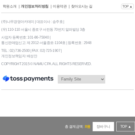
학원소개
|
개인정보처리방침
|
이용약관
|
찾아오시는 길
TOP ▲
(주)나무경영아카데미 | 대표이사 : 송주호 |
(우) 110-110 서울시 종로구 서린동 70번지 알파빌딩 3층
사업자 등록번호: 101-86-75040 |
통신판매업신고: 제 2012-서울종로-1104호 | 등록번호 : 2948
TEL : 02) 736-2500 | FAX : 02) 725-1907 |
개인정보책임자: 배성안
COPYRIGHT 2015 © NAMU CPA. ALL RIGHTS RESERVED.
169|End Timer : 7.617188E-
02
총 결제금액 :
0
원
장바구니
TOP ▲