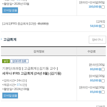
[온라인+모바일] 60일
<촬영일> 2026년 03월
180,000원
모바일샘플
[교재1]
[교재1] IFRS 중급회계 [12판] -
65,000원
58,500원
고급회계
장바구니
강의정보
수강료
[온라인] 30일
기본단과과정
|
고급회계
|
김기동 교수
|
80,000원
세무사 IFRS 고급회계 (24년 8월) (김기동)
[모바일] 30일
<강의시간> 24시간
|
80,000원
<제공시간>
37
시간
|
[온라인+모바일] 30일
<촬영일> 2024년 08월
85,000원
모바일샘플
[교재1]