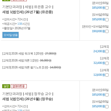
[온라인] 60일
기본단과과정
|
세법
|
유은종 교수
|
185,000원
세법 1(법인세) (26년 7월) (유은종)
[모바일] 60일
<강의시간> 72시간
|
185,000원
<제공시간>
108
시간
|
[온라인+모바일] 60일
<촬영일> 2026년 07월
190,000원
모바일샘플
[교재1]
24,300원
[교재1] 2026 세법 워크북 1 [20판] -
27,000원
[교재2]
[교재2] 2026 세법개론 1 [2판] -
36,000원
32,400원
[교재3] 2026 세법개론 필기노트 [1판] -
14,000원
[교재3]
12,600원
[온라인] 60일
기본단과과정
|
세법
|
정우승 교수
|
185,000원
세법 1(법인세) (26년 6월) (정우승)
[모바일] 60일
<강의시간> 72시간
|
185,000원
<제공시간>
108
시간
|