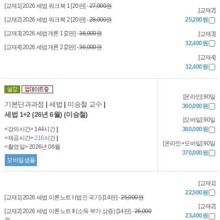
[교재1] 2026 세법 워크북 1 [20판] -
27,000원
[교재2]
[교재2] 2026 세법 워크북 2 [20판] -
28,000원
25,200원
[교재3] 2026 세법개론 1 [2판] -
36,000원
[교재3]
32,400원
[교재4] 2026 세법개론 2 [2판] -
36,000원
[교재4]
32,400원
[온라인] 90일
기본단과과정
|
세법
|
이승철 교수
|
360,000원
세법 1+2 (26년 6월) (이승철)
[모바일] 90일
<강의시간> 144시간
|
360,000원
<제공시간>
216
시간
|
[온라인+모바일] 90일
<촬영일> 2026년 06월
370,000원
모바일샘플
[교재1]
22,500원
[교재1] 2026 세법 이론노트 I (법인 국기) [14판] -
25,000원
[교재2]
[교재2] 2026 세법 이론노트 II (소득 부가 상증) [14판] -
26,000
23,400원
원