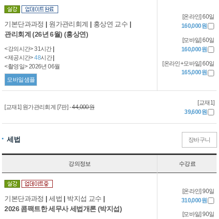
[온라인] 60일
기본단과과정
|
원가관리회계
|
홍상연 교수
|
160,000원
관리회계 (26년 6월) (홍상연)
[모바일] 60일
<강의시간> 31시간
|
160,000원
<제공시간>
48
시간
|
[온라인+모바일] 60일
<촬영일> 2026년 06월
165,000원
모바일샘플
[교재1]
[교재1] 원가관리회계 [7판] -
44,000원
39,600원
세법
장바구니
강의정보
수강료
[온라인] 90일
기본단과과정
|
세법
|
박지섭 교수
|
310,000원
2026 콤팩트한 세무사 세법개론 (박지섭)
[모바일] 90일