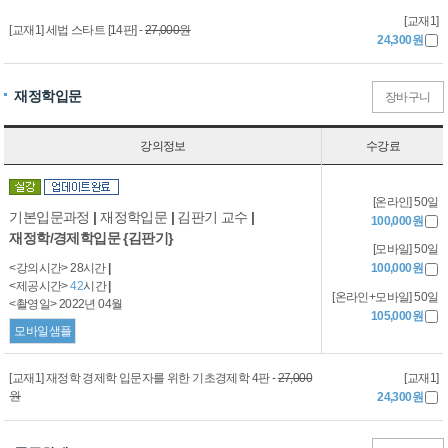
[교재1]
[교재1] 세법 스타트 [14판] -
27,000원
24,300원
재정학입문
장바구니
강의정보
수강료
[온라인] 50일
기본입문과정
|
재정학입문
|
김판기 교수
|
100,000원
재정학/경제학입문 {김판기}
[모바일] 50일
<강의시간> 28시간
|
100,000원
<제공시간>
42
시간
|
[온라인+모바일] 50일
<촬영일> 2022년 04월
105,000원
모바일샘플
[교재1]
[교재1] 재정학 경제학 입문자를 위한 기초경제학 4판 -
27,000
원
24,300원