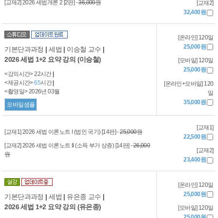
[교재2] 2026 세법개론 2 [2판] -
36,000원
[교재2]
32,400원
[온라인] 120일
25,000원
기본단과과정
|
세법
|
이승철 교수
|
2026 세법 1+2 요약 강의 (이승철)
[모바일] 120일
25,000원
<강의시간> 22시간
|
<제공시간>
65
시간
|
[온라인+모바일] 120
<촬영일> 2026년 03월
일
35,000원
모바일샘플
[교재1]
[교재1] 2026 세법 이론노트 I (법인 국기) [14판] -
25,000원
22,500원
[교재2] 2026 세법 이론노트 II (소득 부가 상증) [14판] -
26,000
[교재2]
원
23,400원
[온라인] 120일
25,000원
기본단과과정
|
세법
|
유은종 교수
|
2026 세법 1+2 요약 강의 (유은종)
[모바일] 120일
25,000원