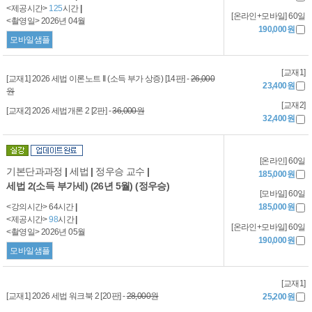
<제공시간>
125
시간
|
[온라인+모바일] 60일
<촬영일> 2026년 04월
190,000원
모바일샘플
[교재1]
[교재1] 2026 세법 이론노트 II (소득 부가 상증) [14판] -
26,000
23,400원
원
[교재2]
[교재2] 2026 세법개론 2 [2판] -
36,000원
32,400원
[온라인] 60일
기본단과과정
|
세법
|
정우승 교수
|
185,000원
세법 2(소득 부가세) (26년 5월) (정우승)
[모바일] 60일
<강의시간> 64시간
|
185,000원
<제공시간>
98
시간
|
[온라인+모바일] 60일
<촬영일> 2026년 05월
190,000원
모바일샘플
[교재1]
[교재1] 2026 세법 워크북 2 [20판] -
28,000원
25,200원