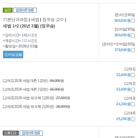
[온라인] 90일
기본단과과정
|
세법
|
정우승 교수
|
360,000원
세법 1+2 (26년 3월) (정우승)
[모바일] 90일
<강의시간> 141시간
|
360,000원
<제공시간>
212
시간
|
[온라인+모바일] 90일
<촬영일> 2026년 03월
370,000원
모바일샘플
[교재1]
32,400원
[교재1] 2026 세법개론 1 [2판] -
36,000원
[교재2]
[교재2] 2026 세법개론 2 [2판] -
36,000원
32,400원
[교재3] 2026 세법 워크북 1 [20판] -
27,000원
[교재3]
24,300원
[교재4] 2026 세법 워크북 2 [20판] -
28,000원
[교재4]
25,200원
[온라인] 60일