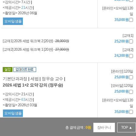
<강의시간> 7시간
|
<제공시간>
21
시간
|
[온라인+모바일] 120
<촬영일> 2026년 06월
일
35,000원
모바일샘플
[교재1]
[교재1] 2026 세법 워크북 2 [20판] -
28,000원
25,200원
[교재2] 2026 세법 워크북 1 [20판] -
27,000원
[교재2]
24,300원
[온라인] 120일
25,000원
기본단과과정
|
세법
|
정우승 교수
|
2026 세법 1+2 요약 강의 (정우승)
[모바일] 120일
25,000원
<강의시간> 21시간
|
<제공시간>
63
시간
|
[온라인+모바일] 120
<촬영일> 2026년 03월
일
35,000원
모바일샘플
[교재1]
총 결제금액 :
0
원
장바구니
TOP ▲
[교재1] 2026 세법 워크북 1 [20판] -
27,000원
24,300원