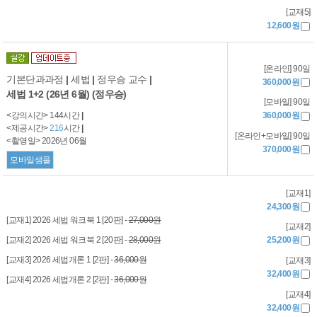
[교재5]
12,600원
[온라인] 90일
기본단과과정
|
세법
|
정우승 교수
|
360,000원
세법 1+2 (26년 6월) (정우승)
[모바일] 90일
<강의시간> 144시간
|
360,000원
<제공시간>
216
시간
|
[온라인+모바일] 90일
<촬영일> 2026년 06월
370,000원
모바일샘플
[교재1]
24,300원
[교재1] 2026 세법 워크북 1 [20판] -
27,000원
[교재2]
[교재2] 2026 세법 워크북 2 [20판] -
28,000원
25,200원
[교재3] 2026 세법개론 1 [2판] -
36,000원
[교재3]
32,400원
[교재4] 2026 세법개론 2 [2판] -
36,000원
[교재4]
32,400원