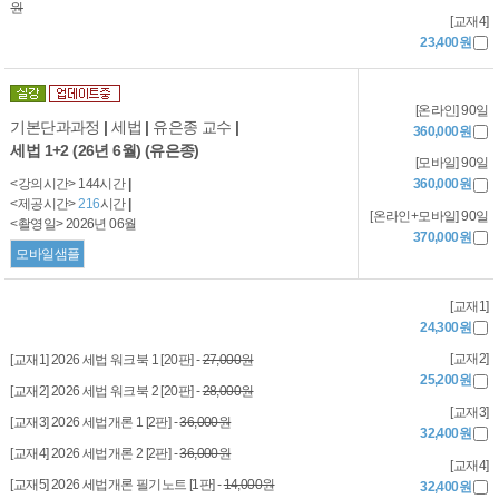
원
[교재4]
23,400원
[온라인] 90일
기본단과과정
|
세법
|
유은종 교수
|
360,000원
세법 1+2 (26년 6월) (유은종)
[모바일] 90일
<강의시간> 144시간
|
360,000원
<제공시간>
216
시간
|
[온라인+모바일] 90일
<촬영일> 2026년 06월
370,000원
모바일샘플
[교재1]
24,300원
[교재2]
[교재1] 2026 세법 워크북 1 [20판] -
27,000원
25,200원
[교재2] 2026 세법 워크북 2 [20판] -
28,000원
[교재3]
[교재3] 2026 세법개론 1 [2판] -
36,000원
32,400원
[교재4] 2026 세법개론 2 [2판] -
36,000원
[교재4]
[교재5] 2026 세법개론 필기노트 [1판] -
14,000원
32,400원