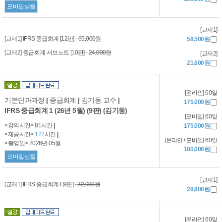
모바일샘플
[교재1]
[교재1] IFRS 중급회계 [12판] -
65,000원
58,500원
[교재2] 중급회계 서브노트 [10판] -
24,000원
[교재2]
21,600원
[온라인] 60일
기본단과과정
|
중급회계
|
김기동 교수
|
175,000원
IFRS 중급회계 1 (26년 5월) (9판) (김기동)
[모바일] 60일
<강의시간> 81시간
|
175,000원
<제공시간>
122
시간
|
[온라인+모바일] 60일
<촬영일> 2026년 05월
180,000원
모바일샘플
[교재1]
[교재1] IFRS 중급회계 I [9판] -
32,000원
28,800원
[온라인] 60일