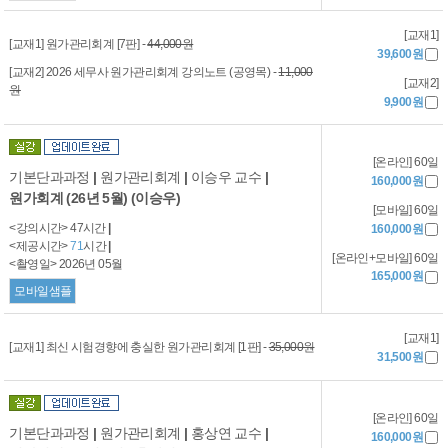
[교재1]
[교재1] 원가관리회계 [7판] -
44,000원
39,600원
[교재2] 2026 세무사 원가관리회계 강의노트 (공영목) -
11,000
[교재2]
원
9,900원
[온라인] 60일
기본단과과정
|
원가관리회계
|
이승우 교수
|
160,000원
원가회계 (26년 5월) (이승우)
[모바일] 60일
<강의시간> 47시간
|
160,000원
<제공시간>
71
시간
|
[온라인+모바일] 60일
<촬영일> 2026년 05월
165,000원
모바일샘플
[교재1]
[교재1] 최신 시험경향에 충실한 원가관리회계 [1판] -
35,000원
31,500원
[온라인] 60일
기본단과과정
|
원가관리회계
|
홍상연 교수
|
160,000원