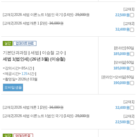
[교재1]
[교재1] 2026 세법 이론노트 I (법인 국기) [14판] -
25,000원
22,500원
[교재2] 2026 세법개론 1 [2판] -
36,000원
[교재2]
32,400원
[온라인] 60일
기본단과과정
|
세법
|
이승철 교수
|
185,000원
세법 1(법인세) (26년 3월) (이승철)
[모바일] 60일
<강의시간> 85시간
|
185,000원
<제공시간>
129
시간
|
[온라인+모바일] 60일
<촬영일> 2026년 03월
190,000원
모바일샘플
[교재1]
[교재1] 2026 세법개론 1 [2판] -
36,000원
32,400원
[교재2] 2026 세법 이론노트 I (법인 국기) [14판] -
25,000원
[교재2]
22,500원