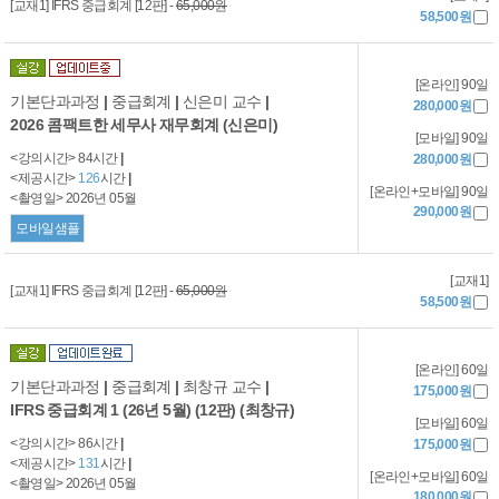
[교재1] IFRS 중급회계 [12판] -
65,000원
58,500원
[온라인] 90일
기본단과과정
|
중급회계
|
신은미 교수
|
280,000원
2026 콤팩트한 세무사 재무회계 (신은미)
[모바일] 90일
<강의시간> 84시간
|
280,000원
<제공시간>
126
시간
|
[온라인+모바일] 90일
<촬영일> 2026년 05월
290,000원
모바일샘플
[교재1]
[교재1] IFRS 중급회계 [12판] -
65,000원
58,500원
[온라인] 60일
기본단과과정
|
중급회계
|
최창규 교수
|
175,000원
IFRS 중급회계 1 (26년 5월) (12판) (최창규)
[모바일] 60일
<강의시간> 86시간
|
175,000원
<제공시간>
131
시간
|
[온라인+모바일] 60일
<촬영일> 2026년 05월
180,000원