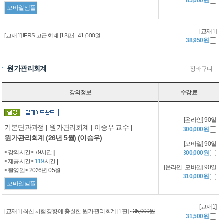
85,000원
모바일샘플
[교재1]
[교재1] IFRS 고급회계 [13판] -
41,000원
38,950원
원가관리회계
장바구니
강의정보
수강료
[온라인] 90일
기본단과과정
|
원가관리회계
|
이승우 교수
|
300,000원
원가관리회계 (26년 5월) (이승우)
[모바일] 90일
<강의시간> 79시간
|
300,000원
<제공시간>
119
시간
|
[온라인+모바일] 90일
<촬영일> 2026년 05월
310,000원
모바일샘플
[교재1]
[교재1] 최신 시험경향에 충실한 원가관리회계 [1판] -
35,000원
31,500원