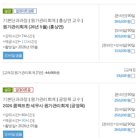
[온라인] 90일
기본단과과정
|
원가관리회계
|
홍상연 교수
|
300,000원
원가관리회계 (26년 5월) (홍상연)
[모바일] 90일
<강의시간> 74시간
|
300,000원
<제공시간>
113
시간
|
[온라인+모바일] 90일
<촬영일> 2026년 05월
310,000원
모바일샘플
[교재1]
[교재1] 원가관리회계 [7판] -
44,000원
39,600원
[온라인] 90일
기본단과과정
|
원가관리회계
|
공영목 교수
|
250,000원
2026 콤팩트한 세무사 원가관리회계 (공영목)
[모바일] 90일
<강의시간> 60시간
|
250,000원
<제공시간>
90
시간
|
[온라인+모바일] 90일
<촬영일> 2026년 05월
260,000원
모바일샘플