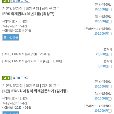
[온라인] 60일
기본입문과정
|
회계원리
|
최창규 교수
|
100,000원
IFRS 회계원리 (26년 4월) (최창규)
[모바일] 60일
<강의시간> 56시간
|
100,000원
<제공시간>
85
시간
|
[온라인+모바일] 60일
<촬영일> 2026년 04월
105,000원
모바일샘플
[교재1]
[교재1] IFRS 회계원리 [2판] -
32,000원
28,800원
[교재2] IFRS 회계원리 서브노트 [4판] -
11,000원
[교재2]
9,900원
[온라인] 60일
기본입문과정
|
회계원리
|
김기동 교수
|
100,000원
[4판] IFRS 회계원리 회계입문하기 (김기동)
[모바일] 60일
<강의시간> 43시간
|
100,000원
<제공시간>
65
시간
|
[온라인+모바일] 60일
<촬영일> 2026년 01월
105,000원