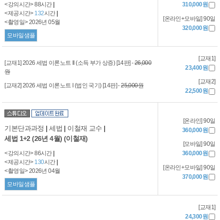
<강의시간> 88시간
|
310,000원
<제공시간>
132
시간
|
[온라인+모바일] 90일
<촬영일> 2026년 05월
320,000원
모바일샘플
[교재1]
[교재1] 2026 세법 이론노트 II (소득 부가 상증) [14판] -
26,000
23,400원
원
[교재2]
[교재2] 2026 세법 이론노트 I (법인 국기) [14판] -
25,000원
22,500원
[온라인] 90일
기본단과과정
|
세법
|
이철재 교수
|
360,000원
세법 1+2 (26년 4월) (이철재)
[모바일] 90일
<강의시간> 86시간
|
360,000원
<제공시간>
130
시간
|
[온라인+모바일] 90일
<촬영일> 2026년 04월
370,000원
모바일샘플
[교재1]
24,300원