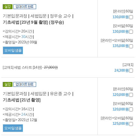
[온라인] 60일
기본입문과정
|
세법입문
|
정우승 교수
|
130,000원
기초세법 [23년 9월 촬영] (정우승)
[모바일] 60일
<강의시간> 20시간
|
130,000원
<제공시간>
30
시간
|
[온라인+모바일] 60일
<촬영일> 2023년 09월
135,000원
모바일샘플
[교재1]
[교재1] 세법 스타트 [14판] -
27,000원
24,300원
[온라인] 60일
기본입문과정
|
세법입문
|
유은종 교수
|
120,000원
기초세법 [21년 촬영]
[모바일] 60일
<강의시간> 16시간
|
120,000원
<제공시간>
24
시간
|
[온라인+모바일] 60일
<촬영일> 2021년 12월
125,000원
모바일샘플