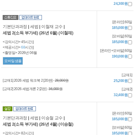
24,300원
[온라인] 60일
기본단과과정
|
세법
|
이철재 교수
|
185,000원
세법 2(소득 부가세) (26년 6월) (이철재)
[모바일] 60일
<강의시간> 45시간
|
185,000원
<제공시간>
68
시간
|
[온라인+모바일] 60일
<촬영일> 2026년 06월
190,000원
모바일샘플
[교재1]
[교재1] 2026 세법 워크북 2 [20판] -
28,000원
25,200원
[교재2] 2026 세법개론 2 [2판] -
36,000원
[교재2]
32,400원
[온라인] 60일
기본단과과정
|
세법
|
이승철 교수
|
185,000원
세법 2(소득 부가세) (26년 4월) (이승철)
[모바일] 60일
<강의시간> 82시간
|
185,000원