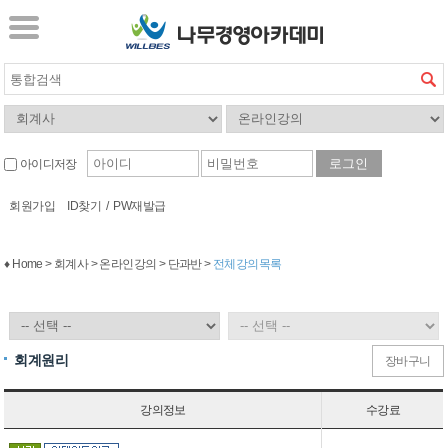
아이디저장
회원가입
ID찾기
/
PW재발급
♦ Home > 회계사 > 온라인강의 > 단과반 >
전체강의목록
회계원리
장바구니
강의정보
수강료