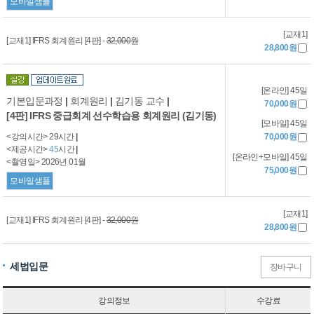
모바일샘플
[교재1]
[교재1] IFRS 회계원리 [4판] -
32,000원
28,800원
[온라인] 45일
기본입문과정
|
회계원리
|
김기동 교수
|
70,000원
[4판] IFRS 중급회계 선수학습용 회계원리 (김기동)
[모바일] 45일
<강의시간> 29시간
|
70,000원
<제공시간>
45
시간
|
[온라인+모바일] 45일
<촬영일> 2026년 01월
75,000원
모바일샘플
[교재1]
[교재1] IFRS 회계원리 [4판] -
32,000원
28,800원
세법입문
장바구니
강의정보
수강료