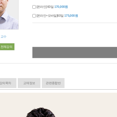
[온라인] 60일
170,000원
[온라인+모바일]60일
175,000원
 교수
전체강의
강의목차
교재정보
관련종합반