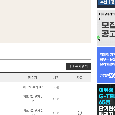
강의목차 받기
페이지
시간
자료
워크북 부가-3P
65분
워크북2 부가-7
68분
P
워크북2 부가-1
64분