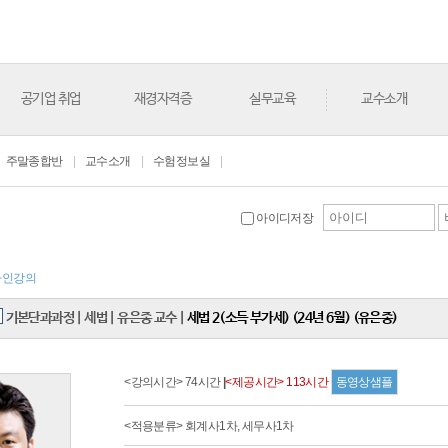
공기업 취업
재경자격증
실무교육
교수소개
주말종합반
|
교수소개
|
수험정보실
|
아이디저장
라인강의
기본단과과정
|
세법
|
유은종 교수
|
세법 2(소득 부가세) (24년 6월) (유은종)
<강의시간> 74시간
|
<제공시간> 113시간
동영상샘플
<적용분류> 회계사1차, 세무사1차