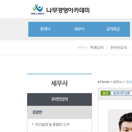
회계사
세무사
공개특강
세무사
학원강의
|
온라인강의
|
♦ Home > 세무사 >
온
세무사
온라인강의
종합반
연간일정 및 종합반 소개