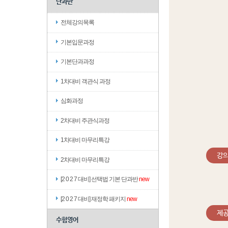
단과반
전체강의목록
기본입문과정
기본단과과정
1차대비 객관식 과정
심화과정
2차대비 주관식과정
1차대비 마무리특강
강
2차대비 마무리특강
[2 0 2 7 대비] 선택법 기본 단과반
new
[2 0 2 7 대비] 재정학 패키지
new
제
수험영어