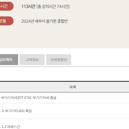
공시간
113시간
[총 강의시간 74시간]
영월
2024년 세무사 봄기본 종합반
강의목차
교재정보
관련종합반
제목
회-부가가치세] OT / Ch1. 부가가치세 총설
1. 3. 부가가치세의 특징
1. 1.3 과세기간