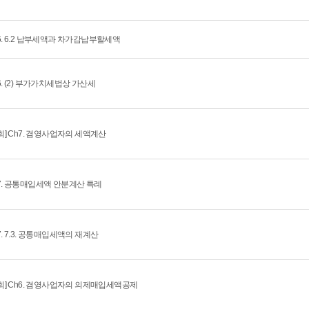
6. 6.2 납부세액과 차가감납부할세액
6. (2) 부가가치세법상 가산세
0회] Ch7. 겸영사업자의 세액계산
7. 공통매입세액 안분계산 특례
7. 7.3. 공통매입세액의 재계산
1회] Ch6. 겸영사업자의 의제매입세액공제