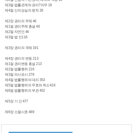
제3절 법률관계와 권리?의무 19
제4절 신의성실의 원칙 26
제2장 권리의 주체
46
제1절 권리주체 총설 46
제2절 자연인 46
제3절 법 인
116
제3장 권리의 객체
191
제4장 권리의 변동
213
제1절 권리변동 총설 213
제2절 법률행위 216
제3절 의사표시 278
제4절 법률행위의 대리 353
제5절 법률행위의 무효와 취소
418
제6절 법률행위의 부관 452
제5장 기 간
477
제6장 소멸시효 489