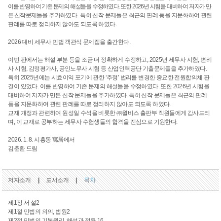
이를 반영
하여 기존 문제의 해설들을 수정하였다
.
또한
2026
년 시험을 대비하여 저자가 만
든 신작 문제
들을 추가하였다
.
특히 신작 문제들은 최근의 판례 등을 지문화하여 관련
판례를 따로 정리하지 않아도 되도록 하였다
.
2026 대비 세무사 민법 객관식 문제집을 출간한다.
이번 판에서는 해설 부분 등을 조금 더 정확하게 수정하고, 2025년 세무사 시험, 변리
사 시험, 감정평가사, 공인노무사 시험 등 산업인력공단 기출문제들을 추가하였다.
특히 2025년에는 시효이익 포기에 관한 ‘추정’ 법리를 변경한 중요한 전원합의체 판
결이 있었다. 이를 반영하여 기존 문제의 해설들을 수정하였다. 또한 2026년 시험을
대비하여 저자가 만든 신작 문제들을 추가하였다. 특히 신작 문제들은 최근의 판례
등을 지문화하여 관련 판례를 따로 정리하지 않아도 되도록 하였다.
교재 개정과 관련하여 원성일 수석을 비롯한 ㈜윌비스 출판부 직원들에게 감사드리
며, 이 교재로 공부하는 세무사 수험생들의 합격을 진심으로 기원한다.
2026. 1. 8. 시흥동 寓居에서
김춘환 드림
저자소개
|
도서소개
|
목차
제1장 서 설
2
제1절 민법의 의의, 법원
2
제2절 민법의 기본원리, 해석과 적용 16