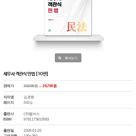
확대보기
세무사 객관식 민법 [10판]
판매가
:
33,000원
→
29,700원
저자명
: 김춘환
페이지
: 543 p
출판사
: (주)윌비스
ISBN
: 9791175610583
출판일
: 2026-01-20