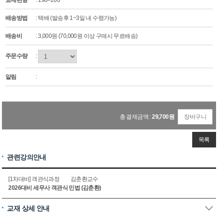
교재판형
: 190×260
배송방법
: 택배 (발송후 1~3일 내 수령가능)
배송비
: 3,000원 (70,000원 이상 구매시 무료배송)
주문수량
:
알림
:
총 결제금액 :
29,700
원
장바구니
목록
관련강의안내
[1차대비] 객관식과정
김춘환교수
2026대비 세무사 객관식 민법 (김춘환)
교재 상세 안내