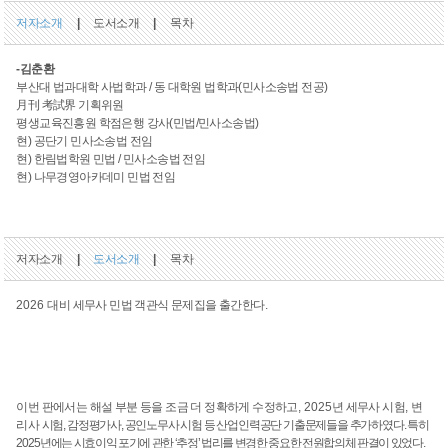
저자소개
|
도서소개
|
목차
-김춘환
부산대 법과대학 사법학과 / 동 대학원 법학과(민사소송법 전공)
月刊 考試界 기획위원
평생교육진흥원 학점은행 강사(민법/민사소송법)
현) 공단기 민사소송법 전임
현) 한림법학원 민법 / 민사소송법 전임
현) 나무경영아카데미 민법 전임
저자소개
|
도서소개
|
목차
2026
대비 세무사 민법 객관식 문제집을 출간한다
.
이번 판에서는 해설 부분 등을 조금 더 정확하게 수정하고
, 2025
년 세무사 시험
,
변
리사
시험
,
감정평가사
,
공인노무사 시험 등 산업인력공단 기출문제들을 추가하였다
.
특히
2025
년
에는 시효이익 포기에 관한
‘
추정
’
법리를 변경한 중요한 전원합의체 판결이 있었다
.