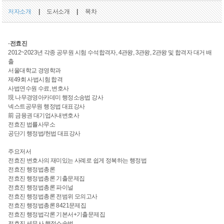
저자소개
|
도서소개
|
목차
-
전효진
2012~2023년 각종 공무원 시험 수석합격자, 4관왕, 3관왕, 2관왕 및 합격자 대거 배
출
서울대학교 경영학과
제49회 사법시험 합격
사법연수원 수료, 변호사
現 나무경영아카데미 행정소송법 강사
넥스트공무원 행정법 대표강사
前 금융권 대기업사내변호사
전효진 법률사무소
공단기 행정법/헌법 대표강사
주요저서
전효진 변호사의 재미있는 사례로 쉽게 정복하는 행정법
전효진 행정법총론
전효진 행정법총론 기출문제집
전효진 행정법총론 파이널
전효진 행정법총론 전범위 모의고사
전효진 행정법총론 8421문제집
전효진 행정법각론 기본서+기출문제집
전효진 세무사 행정소송법