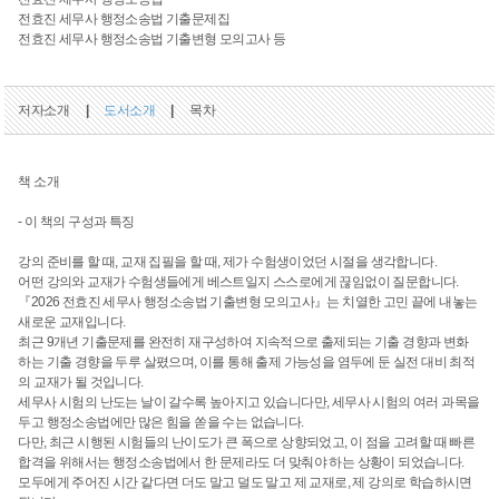
전효진 세무사 행정소송법 기출문제집
전효진 세무사 행정소송법 기출변형 모의고사 등
저자소개
|
도서소개
|
목차
책 소개
- 이 책의 구성과 특징
강의 준비를 할 때, 교재 집필을 할 때, 제가 수험생이었던 시절을 생각합니다.
어떤 강의와 교재가 수험생들에게 베스트일지 스스로에게 끊임없이 질문합니다.
『2026 전효진 세무사 행정소송법 기출변형 모의고사』는 치열한 고민 끝에 내놓는
새로운 교재입니다.
최근 9개년 기출문제를 완전히 재구성하여 지속적으로 출제되는 기출 경향과 변화
하는 기출 경향을 두루 살폈으며, 이를 통해 출제 가능성을 염두에 둔 실전 대비 최적
의 교재가 될 것입니다.
세무사 시험의 난도는 날이 갈수록 높아지고 있습니다만, 세무사 시험의 여러 과목을
두고 행정소송법에만 많은 힘을 쏟을 수는 없습니다.
다만, 최근 시행된 시험들의 난이도가 큰 폭으로 상향되었고, 이 점을 고려할 때 빠른
합격을 위해서는 행정소송법에서 한 문제라도 더 맞춰야 하는 상황이 되었습니다.
모두에게 주어진 시간 같다면 더도 말고 덜도 말고 제 교재로, 제 강의로 학습하시면