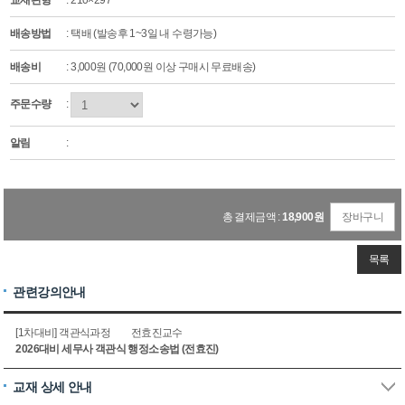
교재판형
: 210×297
배송방법
: 택배 (발송후 1~3일 내 수령가능)
배송비
: 3,000원 (70,000원 이상 구매시 무료배송)
주문수량
:
알림
:
총 결제금액 :
18,900
원
장바구니
목록
관련강의안내
[1차대비] 객관식과정
전효진교수
2026대비 세무사 객관식 행정소송법 (전효진)
교재 상세 안내