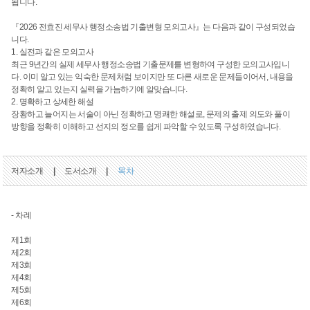
됩니다.
『2026 전효진 세무사 행정소송법 기출변형 모의고사』는 다음과 같이 구성되었습
니다.
1. 실전과 같은 모의고사
최근 9년간의 실제 세무사 행정소송법 기출문제를 변형하여 구성한 모의고사입니
다. 이미 알고 있는 익숙한 문제처럼 보이지만 또 다른 새로운 문제들이어서, 내용을
정확히 알고 있는지 실력을 가늠하기에 알맞습니다.
2. 명확하고 상세한 해설
장황하고 늘어지는 서술이 아닌 정확하고 명쾌한 해설로, 문제의 출제 의도와 풀이
방향을 정확히 이해하고 선지의 정오를 쉽게 파악할 수 있도록 구성하였습니다.
저자소개
|
도서소개
|
목차
- 차례
제1회
제2회
제3회
제4회
제5회
제6회