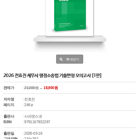
확대보기
2026 전효진 세무사 행정소송법 기출변형 모의고사 [1판]
판매가
:
21,000원
→
18,900원
저자명
: 전효진
페이지
: 248 p
출판사
: 사피엔스넷
ISBN
: 9791167932297
출판일
: 2026-03-16