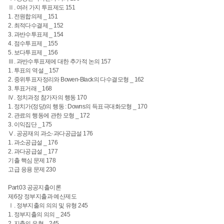
Ⅱ. 여러 가지 투표제도 151
1. 전원합의제 _ 151
2. 최적다수결제 _ 152
3. 과반수투표제 _ 154
4. 점수투표제 _ 155
5. 보다투표제 _ 156
Ⅲ. 과반수투표제에 대한 추가적 논의 157
1. 투표의 역설 _ 157
2. 중위투표자정리와 Bowen-Black의 다수결모형 _ 162
3. 투표거래 _ 168
Ⅳ. 정치과정 참가자의 행동 170
1. 정치가(정당)의 행동 : Downs의 득표극대화모형 _ 170
2. 관료의 행동에 관한 모형 _ 172
3. 이익집단 _ 175
Ⅴ. 공공재의 과소·과다공급설 176
1. 과소공급설 _ 176
2. 과다공급설 _ 177
기출 핵심 문제 178
고급 응용 문제 230
Part 03 공공지출이론
제6장 정부지출과 예산제도
Ⅰ. 정부지출의 의의 및 유형 245
1. 정부지출의 의의 _ 245
2. 지출의 유형 _ 245