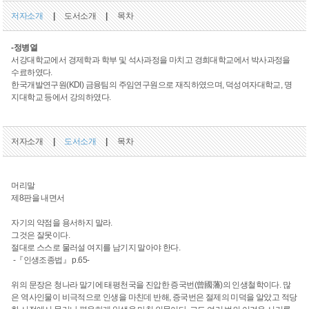
저자소개
|
도서소개
|
목차
-정병열
서강대학교에서 경제학과 학부 및 석사과정을 마치고 경희대학교에서 박사과정을
수료하였다.
한국개발연구원(KDI) 금융팀의 주임연구원으로 재직하였으며, 덕성여자대학교, 명
지대학교 등에서 강의하였다.
저자소개
|
도서소개
|
목차
머리말
제8판을 내면서
자기의 약점을 용서하지 말라.
그것은 잘못이다.
절대로 스스로 물러설 여지를 남기지 말아야 한다.
-『인생조종법』 p.65-
위의 문장은 청나라 말기에 태평천국을 진압한 증국번(曾國藩)의 인생철학이다. 많
은 역사인물이 비극적으로 인생을 마친데 반해, 증국번은 절제의 미덕을 알았고 적당