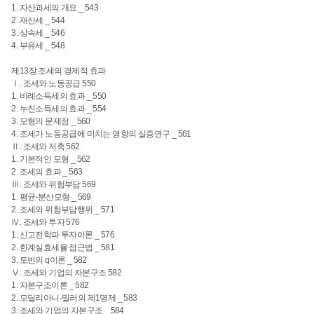
1. 자산과세의 개요 _ 543
2. 재산세 _ 544
3. 상속세 _ 546
4. 부유세 _ 548
제13장 조세의 경제적 효과
Ⅰ. 조세와 노동공급 550
1. 비례소득세의 효과 _ 550
2. 누진소득세의 효과 _ 554
3. 모형의 문제점 _ 560
4. 조세가 노동공급에 미치는 영향의 실증연구 _ 561
Ⅱ. 조세와 저축 562
1. 기본적인 모형 _ 562
2. 조세의 효과 _ 563
Ⅲ. 조세와 위험부담 569
1. 평균-분산모형 _ 569
2. 조세와 위험부담행위 _ 571
Ⅳ. 조세와 투자 576
1. 신고전학파 투자이론 _ 576
2. 한계실효세율 접근법 _ 581
3. 토빈의 q이론 _ 582
Ⅴ. 조세와 기업의 자본구조 582
1. 자본구조이론 _ 582
2. 모딜리아니-밀러의 제1명제 _ 583
3. 조세와 기업의 자본구조 _ 584