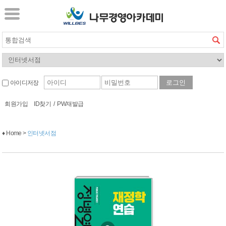
아이디저장
회원가입
ID찾기
/
PW재발급
♦ Home >
인터넷서점