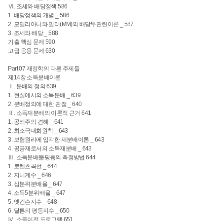
Ⅵ. 조세와 배당정책 586
1. 배당정책의 개념 _ 586
2. 모딜리아니와 밀러(MM)의 배당무관련이론 _ 587
3. 조세와 배당 _ 588
기출 핵심 문제 590
고급 응용 문제 630
Part 07 재정학의 다른 주제들
제14장 소득분배이론
Ⅰ. 분배의 정의 639
1. 현실에서의 소득분배 _ 639
2. 분배정의에 대한 관점 _ 640
Ⅱ. 소득재분배의 이론적 근거 641
1. 공리주의 견해 _ 641
2. 최소극대화원칙 _ 643
3. 보험원리에 입각한 재분배이론 _ 643
4. 공공재로서의 소득재분배 _ 643
Ⅲ. 소득분배불평등의 측정방법 644
1. 로렌츠곡선 _ 644
2. 지니계수 _ 646
3. 십분위분배율 _ 647
4. 소득5분위배율 _ 647
5. 앳킨슨지수 _ 648
6. 달튼의 평등지수 _ 650
Ⅳ. 소득이전 프로그램 651