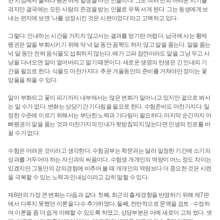
한 시점에서 물러나 평온하게 일생을 마친 인물이다. 그도 여러 번의 어려운 시기를
겪지만 결국에는 모든 사람의 존경을 받는 인물로 우뚝 서게 된다. 그는 동생에게 보
내는 편지에 보면 ‘나를 성장시킨 것은 시련이었다’라고 고백하고 있다.
그렇다. 인내하는 시간을 거치지 않고서는 결과를 얻기란 어렵다. 남극에 사는 황제
펭귄은 알을 부화시키기 위해 약 넉 달 동안 꼼짝도 하지 않고 알을 품는다. 알을 품는
넉 달 동안 전혀 음식물도 섭취하지 않는다. 배가 고파 잠깐이라도 알을 그냥 두고 사
냥을 다녀오면 알이 얼어버리고 말기 때문이다. 새로운 생명의 탄생은 긴 인내의 기
간을 필요로 한다. 식물도 마찬가지다. 추운 겨울동안의 준비를 거쳐야만 장미는 꽃
망울을 틔울 수 있다.
알이 부화되고 꽃이 피기까지 내부에서는 많은 변화가 일어나고 있지만 겉으로 봐서
는 알 수가 없다. 변화는 상당기간 기다림을 필요로 한다. 수험준비도 마찬가지다. 일
정한 수준에 이르기 위해서는 부단한 노력과 기다림이 필요하다. 마지막 순간까지 아
빠펭권이 알을 품는 것과 마찬가지의 인내가 뒷받침되지 않는다면 인생의 진로를 바
꿀 수가 없다.
수험은 어려운 것이라고 생각한다. 수험공부는 학문과는 달라 일정한 기간에 소기의
성과를 거두어야 하는 자신과의 싸움이다. 수험생 개개인의 역량이 어느 정도 차이는
있겠지만 그동안의 강의경험에 비추어 볼 때 개개인의 역량보다 더 중요한 것은 시련
을 극복할 수 있는 노력과 인내심이라고 감히 말할 수 있다.
제8판의 가장 큰 변화는 다음과 같다. 첫째, 최근의 출제경향을 반영하기 위해 제7판
에서 다루지 못했던 이론을 다수 추가하였다. 둘째, 전반적으로 문맥을 검토 · 수정하
여 이론을 좀 더 쉽게 이해할 수 있도록 하였고, 상당부분은 아예 새로이 고쳐 썼다. 셋