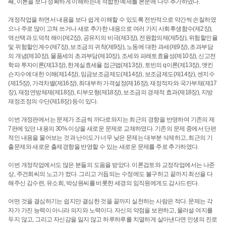
째, 이론을 보다 정확하게 이해하는데 적합한 예제를 본문에 다수 추가하였다.
개정작업을 하면서 내용을 보다 쉽게 이해할 수 있도록 전반적으로 약간씩 손질하였
으나 주로 많이 고쳐 쓰거나 새로 추가한 내용으로 여러 가지 사회후생함수(제2장),
역선택과 도덕적 해이(제2장), 공유지의 비극(제3장), 전원합의제(제5장), 위험할인율
및 위험할인계수(제7장), 보조금의 귀착(제9장), 노동에 대한 과세(제9장), 초과부담
의 개념(제10장), 물품세의 초과부담(제10장), 조세와 파레토효율성(제10장), 신고전
학파 투자이론(제13장), 한계실효세율 접근법(제13장), 토빈의 q이론(제13장), 앳킨
슨지수에 대한 이해(제14장), 임금보조금제도(제14장), 보조금제도(제14장), 센지수
(제15장), 가격차별(제16장), 최대부하 가격설정(제16장), 재정적자와 국가부채(제17
장), 재정연방체제(제18장), 티부모형(제18장), 보조금의 경제적 효과(제18장), 지방
재정조정의 수단(제18장) 등이 있다.
이번 개정판에서는 문제가 조금씩 까다로와지는 최근의 경향을 반영하여 기존의 제
7판에 있던 내용의 30% 이상을 새로운 문제로 교체하였다. 기존의 문제 중에서 단편
적인 내용을 물어보는 것과 난이도가 너무 낮은 문제는 대부분 삭제하고, 최근의 기
출문제와 새로운 출제경향을 반영할 수 있는 새로운 문제를 주로 추가하였다.
이번 개정작업에서도 많은 분들의 도움을 받았다. 이론검토와 교정작업에서는 나준
상, 주건희씨의 노고가 컸다. 그리고 거듭되는 수정에도 불구하고 끝까지 최선을 다
해주신 김수련, 유소희, 박상원씨를 비롯한 세경의 임직원에게도 감사드린다.
어떤 것을 결심하기는 쉽지만 결심한 것을 끝까지 실천하는 사람은 적다. 문제는 각
자가 가진 능력이 아니라 의지와 노력이다. 자신의 약점을 보완하고, 물러설 여지를
두지 않고, 그리고 자신감을 잃지 않고 하루하루를 치열하게 살아낸다면 인생의 진로