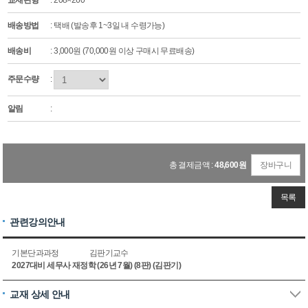
교재판형
: 208×260
배송방법
: 택배 (발송후 1~3일 내 수령가능)
배송비
: 3,000원 (70,000원 이상 구매시 무료배송)
주문수량
:
알림
:
총 결제금액 :
48,600
원
장바구니
목록
관련강의안내
기본단과과정
김판기교수
2027대비 세무사 재정학 (26년 7월) (8판) (김판기)
교재 상세 안내