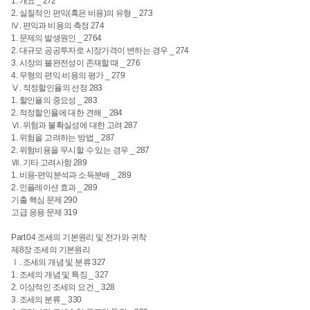
1. 개요 _ 272
2. 실질적인 편익(혹은 비용)의 유형 _ 273
Ⅳ. 편익과 비용의 측정 274
1. 문제의 발생원인 _ 2764
2. 대규모 공공투자로 시장가격이 변하는 경우 _ 274
3. 시장의 불완전성이 존재할 때 _ 276
4. 무형의 편익·비용의 평가 _ 279
Ⅴ. 적정할인율의 선정 283
1. 할인율의 중요성 _ 283
2. 적정할인율에 대한 견해 _ 284
Ⅵ. 위험과 불확실성에 대한 고려 287
1. 위험을 고려하는 방법 _ 287
2. 위험비용을 무시할 수 있는 경우 _ 287
Ⅶ. 기타 고려사항 289
1. 비용-편익분석과 소득분배 _ 289
2. 인플레이션 효과 _ 289
기출 핵심 문제 290
고급 응용 문제 319
Part 04 조세의 기본원리 및 전가와 귀착
제8장 조세의 기본원리
Ⅰ. 조세의 개념 및 분류 327
1. 조세의 개념 및 특징 _ 327
2. 이상적인 조세의 요건 _ 328
3. 조세의 분류 _ 330