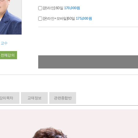
[온라인] 60일
170,000원
[온라인+모바일]60일
175,000원
 교수
전체강의
강의목차
교재정보
관련종합반