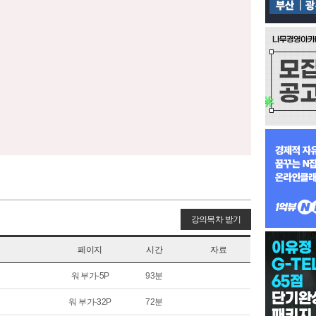
강의목차 받기
페이지
시간
자료
워 부가-5P
93분
워 부가-32P
72분