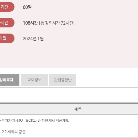
공기간
60일
공시간
108시간
[총 강의시간 72시간]
영월
2024년 1월
강의목차
교재정보
관련종합반
제목
회-부가가치세] OT & Ch1. (3) 전단계세액공제법
2. 2.2 재화의 공급