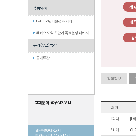
제
수험영어
G-TELP 단기완성 패키지
제
해커스 토익 초단기 목표달성 패키지
촬
공개(무료)특강
공개특강
강의정보
교재문의 : 02)6942-3314
회차
1회차
[1
2회차
Ch
[월~금] 09시~17시
※ 점심시간 : 12시~13시