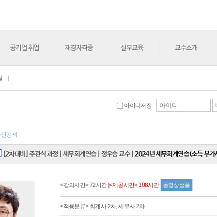
공기업 취업
재경자격증
실무교육
교수소개
실
|
아이디저장
라인강의
[2차대비] 주관식 과정
|
세무회계연습
|
정우승 교수
|
2024년 세무회계연습(소득 부가세
<강의시간> 72시간
|
<제공시간> 108시간
동영상샘플
<적용분류> 회계사 2차, 세무사 2차