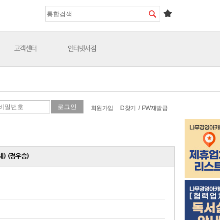
고객센터
인터넷서점
회원가입
ID찾기
/
PW재발급
) (정우승)