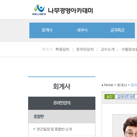
회계사
세무사
공개특강
회계사
학원강의
|
온라인강의
|
교수소개
|
수험정보
♦ Home > 회계사 >
온
회계사
온라인강의
종합반
연간일정 및 종합반 소개