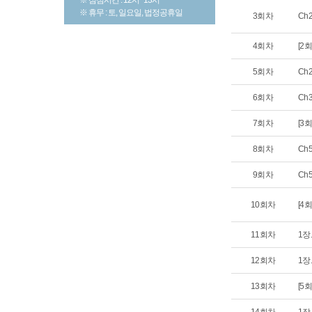
※ 휴무 : 토, 일요일, 법정공휴일
3회차
Ch
4회차
[2
5회차
Ch
6회차
Ch
7회차
[3
8회차
Ch
9회차
Ch
10회차
[4
11회차
1장
12회차
1장
13회차
[5회