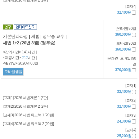
[교재4] 2026 세법개론 2 [2판]
[교재4]
32,400원
[온라인] 90일
360,000원
기본단과과정
|
세법
|
정우승 교수
|
세법 1+2 (26년 3월) (정우승)
[모바일] 90일
360,000원
<강의시간> 141시간
|
<제공시간>
212
시간
|
[온라인+모바일] 90
<촬영일> 2026년 03월
일
370,000원
모바일샘플
[교재1]
32,400원
[교재1] 2026 세법개론 1 [2판]
[교재2]
[교재2] 2026 세법개론 2 [2판]
32,400원
[교재3] 2026 세법 워크북 1 [20판]
[교재3]
24,300원
[교재4] 2026 세법 워크북 2 [20판]
[교재4]
25,200원