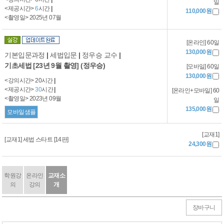
일
<제공시간>
6
시간
|
110,000원
<촬영일> 2025년 07월
[온라인] 60일
130,000원
기본입문과정
|
세법입문
|
정우승 교수
|
기초세법 [23년 9월 촬영] (정우승)
[모바일] 60일
130,000원
<강의시간> 20시간
|
<제공시간>
30
시간
|
[온라인+모바일] 60
<촬영일> 2023년 09월
일
135,000원
모바일샘플
[교재1]
[교재1] 세법 스타트 [14판]
24,300원
학원강
온라인
교재소
의
강의
개
장바구니