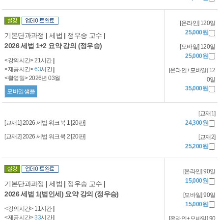
[온라인] 120일
25,000원
기본단과과정
|
세법
|
정우승 교수
|
2026 세법 1+2 요약 강의 (정우승)
[모바일] 120일
25,000원
<강의시간> 21시간
|
<제공시간>
63
시간
|
[온라인+모바일] 12
<촬영일> 2026년 03월
0일
35,000원
모바일샘플
[교재1]
[교재1] 2026 세법 워크북 1 [20판]
24,300원
[교재2] 2026 세법 워크북 2 [20판]
[교재2]
25,200원
[온라인] 90일
15,000원
기본단과과정
|
세법
|
정우승 교수
|
2026 세법 1(법인세) 요약 강의 (정우승)
[모바일] 90일
15,000원
<강의시간> 11시간
|
<제공시간>
33
시간
|
[온라인+모바일] 90