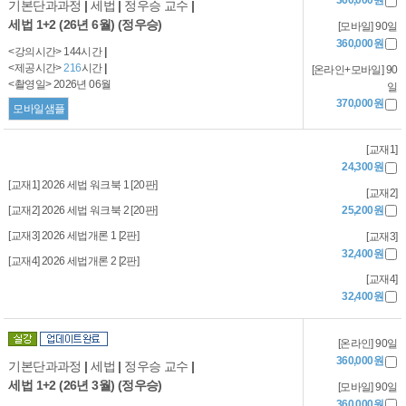
360,000원
기본단과과정
|
세법
|
정우승 교수
|
세법 1+2 (26년 6월) (정우승)
[모바일] 90일
360,000원
<강의시간> 144시간
|
<제공시간>
216
시간
|
[온라인+모바일] 90
<촬영일> 2026년 06월
일
370,000원
모바일샘플
[교재1]
24,300원
[교재1] 2026 세법 워크북 1 [20판]
[교재2]
[교재2] 2026 세법 워크북 2 [20판]
25,200원
[교재3] 2026 세법개론 1 [2판]
[교재3]
32,400원
[교재4] 2026 세법개론 2 [2판]
[교재4]
32,400원
[온라인] 90일
360,000원
기본단과과정
|
세법
|
정우승 교수
|
세법 1+2 (26년 3월) (정우승)
[모바일] 90일
360,000원