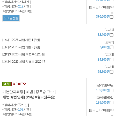
<강의시간> 141시간
|
<제공시간>
212
시간
|
[온라인+모바일] 90
<촬영일> 2026년 03월
일
370,000원
모바일샘플
[교재1]
32,400원
[교재1] 2026 세법개론 1 [2판]
[교재2]
[교재2] 2026 세법개론 2 [2판]
32,400원
[교재3] 2026 세법 워크북 1 [20판]
[교재3]
24,300원
[교재4] 2026 세법 워크북 2 [20판]
[교재4]
25,200원
[온라인] 60일
185,000원
기본단과과정
|
세법
|
정우승 교수
|
세법 1(법인세) (26년 6월) (정우승)
[모바일] 60일
185,000원
<강의시간> 72시간
|
<제공시간>
108
시간
|
[온라인+모바일] 60
<촬영일> 2026년 06월
일