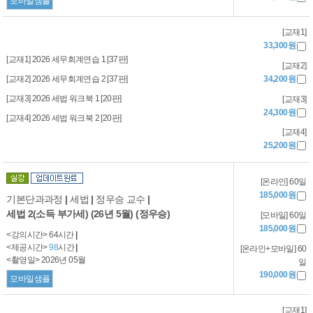
모바일샘플
[교재1]
33,300원
[교재1] 2026 세무회계연습 1 [37판]
[교재2]
[교재2] 2026 세무회계연습 2 [37판]
34,200원
[교재3] 2026 세법 워크북 1 [20판]
[교재3]
24,300원
[교재4] 2026 세법 워크북 2 [20판]
[교재4]
25,200원
[온라인] 60일
185,000원
기본단과과정
|
세법
|
정우승 교수
|
세법 2(소득 부가세) (26년 5월) (정우승)
[모바일] 60일
185,000원
<강의시간> 64시간
|
<제공시간>
98
시간
|
[온라인+모바일] 60
<촬영일> 2026년 05월
일
190,000원
모바일샘플
[교재1]