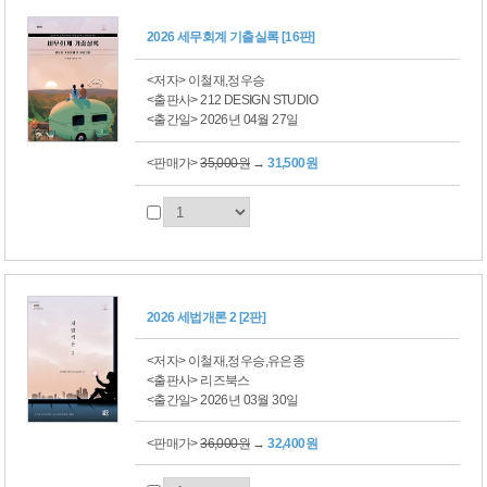
2026 세무회계 기출실록 [16판]
<저자> 이철재,정우승
<출판사> 212 DESIGN STUDIO
<출간일> 2026년 04월 27일
<판매가>
35,000원
→
31,500원
2026 세법개론 2 [2판]
<저자> 이철재,정우승,유은종
<출판사> 리즈북스
<출간일> 2026년 03월 30일
<판매가>
36,000원
→
32,400원