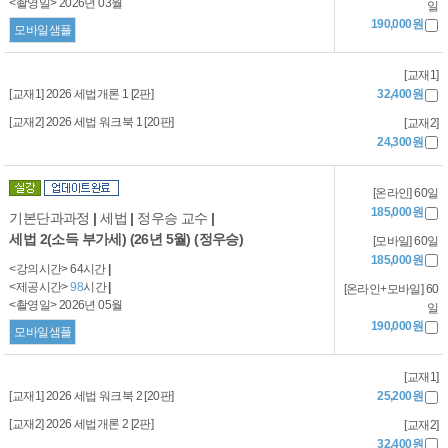
<촬영일> 2026년 03월
일
190,000원
모바일샘플
[교재1]
[교재1] 2026 세법개론 1 [2판]
32,400원
[교재2] 2026 세법 워크북 1 [20판]
[교재2]
24,300원
[온라인] 60일
185,000원
기본단과과정
|
세법
|
정우승 교수
|
세법 2(소득 부가세) (26년 5월) (정우승)
[모바일] 60일
185,000원
<강의시간> 64시간
|
<제공시간>
98
시간
|
[온라인+모바일] 60
<촬영일> 2026년 05월
일
190,000원
모바일샘플
[교재1]
[교재1] 2026 세법 워크북 2 [20판]
25,200원
[교재2] 2026 세법개론 2 [2판]
[교재2]
32,400원