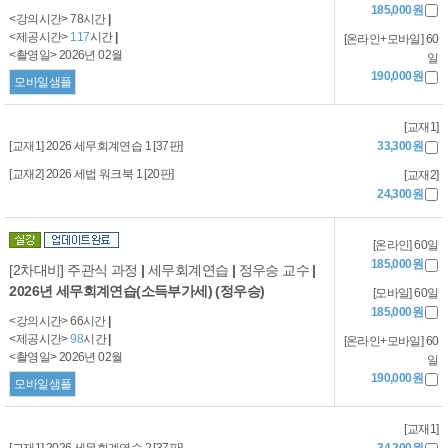
185,000원
<강의시간> 78시간
|
<제공시간>
117
시간
|
[온라인+모바일] 60
<촬영일> 2026년 02월
일
190,000원
모바일샘플
[교재1]
[교재1] 2026 세무회계연습 1 [37판]
33,300원
[교재2] 2026 세법 워크북 1 [20판]
[교재2]
24,300원
[온라인] 60일
185,000원
[2차대비] 주관식 과정
|
세무회계연습
|
정우승 교수
|
2026년 세무회계연습(소득부가세) (정우승)
[모바일] 60일
185,000원
<강의시간> 66시간
|
<제공시간>
98
시간
|
[온라인+모바일] 60
<촬영일> 2026년 02월
일
190,000원
모바일샘플
[교재1]
[교재1] 2026 세무회계연습 2 [37판]