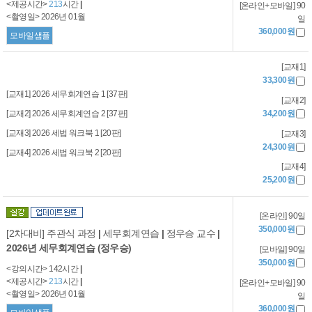
<제공시간>
213
시간
|
[온라인+모바일] 90
<촬영일> 2026년 01월
일
360,000원
모바일샘플
[교재1]
33,300원
[교재1] 2026 세무회계연습 1 [37판]
[교재2]
[교재2] 2026 세무회계연습 2 [37판]
34,200원
[교재3] 2026 세법 워크북 1 [20판]
[교재3]
24,300원
[교재4] 2026 세법 워크북 2 [20판]
[교재4]
25,200원
[온라인] 90일
350,000원
[2차대비] 주관식 과정
|
세무회계연습
|
정우승 교수
|
2026년 세무회계연습 (정우승)
[모바일] 90일
350,000원
<강의시간> 142시간
|
<제공시간>
213
시간
|
[온라인+모바일] 90
<촬영일> 2026년 01월
일
360,000원