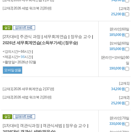
34,200원
[교재2] 2026 세법 워크북 2 [20판]
[교재2]
25,200원
[온라인] 60일
185,000원
[2차대비] 주관식 과정
|
세무회계연습
|
정우승 교수
|
2026년 세무회계연습(소득부가세) (정우승)
[모바일] 60일
185,000원
<강의시간> 66시간
|
<제공시간>
98
시간
|
[온라인+모바일] 60
<촬영일> 2026년 02월
일
190,000원
모바일샘플
[교재1]
[교재1] 2026 세무회계연습 2 [37판]
34,200원
[교재2] 2026 세법 워크북 2 [20판]
[교재2]
25,200원
[온라인] 70일
330,000원
[1차대비] 객관식과정
|
객관식세법
|
정우승 교수
|
2026대비 객관식 세법(정우승)