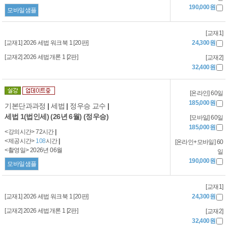
190,000원
모바일샘플
[교재1]
[교재1] 2026 세법 워크북 1 [20판]
24,300원
[교재2] 2026 세법개론 1 [2판]
[교재2]
32,400원
[온라인] 60일
185,000원
기본단과과정
|
세법
|
정우승 교수
|
세법 1(법인세) (26년 6월) (정우승)
[모바일] 60일
185,000원
<강의시간> 72시간
|
<제공시간>
108
시간
|
[온라인+모바일] 60
<촬영일> 2026년 06월
일
190,000원
모바일샘플
[교재1]
[교재1] 2026 세법 워크북 1 [20판]
24,300원
[교재2] 2026 세법개론 1 [2판]
[교재2]
32,400원