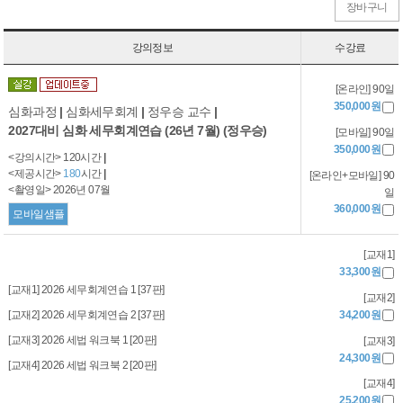
장바구니
강의정보
수강료
[온라인] 90일
350,000원
심화과정
|
심화세무회계
|
정우승 교수
|
2027대비 심화 세무회계연습 (26년 7월) (정우승)
[모바일] 90일
350,000원
<강의시간> 120시간
|
<제공시간>
180
시간
|
[온라인+모바일] 90
<촬영일> 2026년 07월
일
360,000원
모바일샘플
[교재1]
33,300원
[교재1] 2026 세무회계연습 1 [37판]
[교재2]
[교재2] 2026 세무회계연습 2 [37판]
34,200원
[교재3] 2026 세법 워크북 1 [20판]
[교재3]
24,300원
[교재4] 2026 세법 워크북 2 [20판]
[교재4]
25,200원