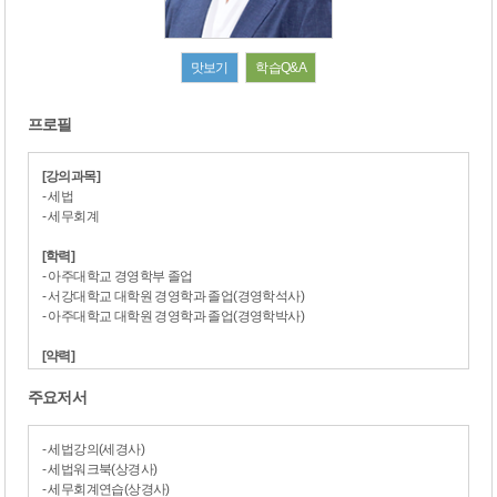
맛보기
학습Q&A
프로필
[강의과목]
- 세법
- 세무회계
[학력]
- 아주대학교 경영학부 졸업
- 서강대학교 대학원 경영학과 졸업(경영학석사)
- 아주대학교 대학원 경영학과 졸업(경영학박사)
[약력]
- 세무법인아성 부대표/세무사
주요저서
- (사)한국세무학회 세무학연구 편집위원, 부학회장
- (사)한국조세연구포럼 조세연구 심사위원, 부학회장
- (사)한국감사인연합회 사무총장
- 세법강의(세경사)
- 국세청 국세공무원교육원 및 인트라넷 세법 강사
- 세법워크북(상경사)
- 아주대학교 경영대학 및 경영대학원 겸임교수
- 세무회계연습(상경사)
- 서강대학교 경영대학 및 경영전문대학원 강사