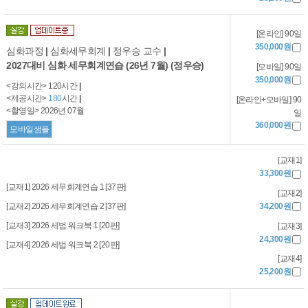
[온라인] 90일
350,000원
심화과정
|
심화세무회계
|
정우승 교수
|
2027대비 심화 세무회계연습 (26년 7월) (정우승)
[모바일] 90일
350,000원
<강의시간> 120시간
|
<제공시간>
180
시간
|
[온라인+모바일] 90
<촬영일> 2026년 07월
일
360,000원
모바일샘플
[교재1]
33,300원
[교재1] 2026 세무회계연습 1 [37판]
[교재2]
[교재2] 2026 세무회계연습 2 [37판]
34,200원
[교재3] 2026 세법 워크북 1 [20판]
[교재3]
24,300원
[교재4] 2026 세법 워크북 2 [20판]
[교재4]
25,200원