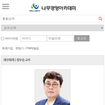
아이디저장
회원가입
ID찾기
/
PW재발급
세무회계
|
정우승 교수