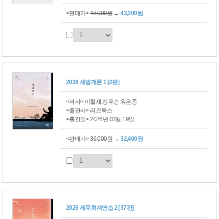
<판매가>
48,000원
→
43,200원
2026 세법개론 1 [2판]
<저자> 이철재,정우승,유은종
<출판사> 리즈북스
<출간일> 2026년 03월 19일
<판매가>
36,000원
→
32,400원
2026 세무회계연습 2 [37판]