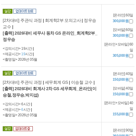
[온라인] 60일
[2차대비] 주관식 과정
|
회계학2부 모의고사
|
정우승
300,000원
교수
|
[모바일] 60일
[출력] 2026대비 세무사 동차 GS 온라인_회계학2부_
300,000원
정우승
[온라인+모바일] 60
<강의시간> 19시간
|
일
<제공시간>
19
시간
|
305,000원
<촬영일> 2026년 05월
[온라인] 40일
150,000원
[2차대비] 주관식 과정
|
세무회계 GS
|
이승철 교수
|
[출력] 2026대비 회계사 2차 GS 세무회계_온라인(이
[모바일] 40일
150,000원
승철,정우승,박지섭)
[온라인+모바일] 40
<강의시간> 6시간
|
일
<제공시간>
6
시간
|
155,000원
<촬영일> 2026년 05월
[온라인] 90일