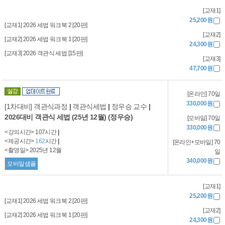
[교재1]
25,200원
[교재1] 2026 세법 워크북 2 [20판]
[교재2]
[교재2] 2026 세법 워크북 1 [20판]
24,300원
[교재3] 2026 객관식 세법 [15판]
[교재3]
47,700원
[온라인] 70일
330,000원
[1차대비] 객관식과정
|
객관식세법
|
정우승 교수
|
2026대비 객관식 세법 (25년 12월) (정우승)
[모바일] 70일
330,000원
<강의시간> 107시간
|
<제공시간>
162
시간
|
[온라인+모바일] 70
<촬영일> 2025년 12월
일
340,000원
모바일샘플
[교재1]
25,200원
[교재1] 2026 세법 워크북 2 [20판]
[교재2]
[교재2] 2026 세법 워크북 1 [20판]
24,300원