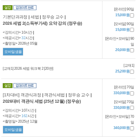
[온라인] 90일
15,000원
기본단과과정
|
세법
|
정우승 교수
|
2026 세법 2(소득부가세) 요약 강의 (정우승)
[모바일] 90일
15,000원
<강의시간> 10시간
|
<제공시간>
32
시간
|
[온라인+모바일] 90
<촬영일> 2026년 05월
일
20,000원
모바일샘플
[교재1]
[교재1] 2026 세법 워크북 2 [20판]
25,200원
[온라인] 70일
330,000원
[1차대비] 객관식과정
|
객관식세법
|
정우승 교수
|
2026대비 객관식 세법 (25년 12월) (정우승)
[모바일] 70일
330,000원
<강의시간> 107시간
|
<제공시간>
162
시간
|
[온라인+모바일] 70
<촬영일> 2025년 12월
일
340,000원
모바일샘플