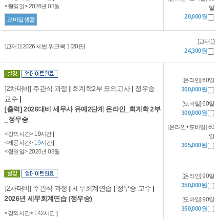
<촬영일> 2026년 03월
일
20,000원
모바일샘플
[교재1]
[교재1] 2026 세법 워크북 1 [20판]
24,300원
[온라인] 60일
[2차대비] 주관식 과정
|
회계학2부 모의고사
|
정우승
300,000원
교수
|
[모바일] 60일
[출력] 2026대비 세무사 유예2단계 온라인_회계학 2부
300,000원
_정우승
[온라인+모바일] 60
<강의시간> 19시간
|
일
<제공시간>
19
시간
|
305,000원
<촬영일> 2026년 03월
[온라인] 90일
350,000원
[2차대비] 주관식 과정
|
세무회계연습
|
정우승 교수
|
2026년 세무회계연습 (정우승)
[모바일] 90일
350,000원
<강의시간> 142시간
|