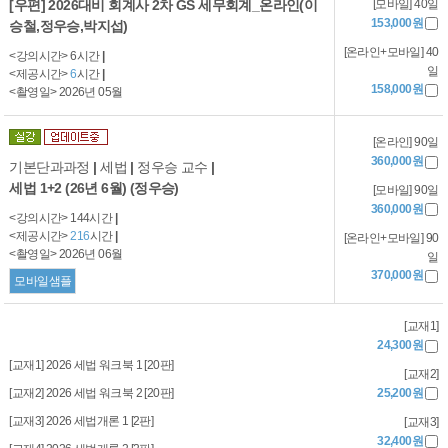
[우편] 2026대비 회계사 2차 GS 세무회계_온라인(이
[모바일] 40일
153,000원
승철,정우승,박지섭)
[온라인+모바일] 40
<강의시간> 6시간
|
일
<제공시간>
6
시간
|
158,000원
<촬영일> 2026년 05월
[온라인] 90일
360,000원
기본단과과정
|
세법
|
정우승 교수
|
세법 1+2 (26년 6월) (정우승)
[모바일] 90일
360,000원
<강의시간> 144시간
|
<제공시간>
216
시간
|
[온라인+모바일] 90
<촬영일> 2026년 06월
일
370,000원
모바일샘플
[교재1]
24,300원
[교재1] 2026 세법 워크북 1 [20판]
[교재2]
[교재2] 2026 세법 워크북 2 [20판]
25,200원
[교재3] 2026 세법개론 1 [2판]
[교재3]
32,400원