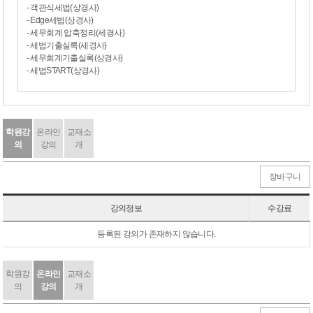
- 객관식세법(상경사)
- 위너스경영아카데미(주) 대표이사
- Edge세법(상경사)
- 나무경영아카데미 세법/세무회계 강사
- 세무회계 압축정리(세경사)
- 세법기출실록(세경사)
- 세무회계기출실록(상경사)
- 세법START(상경사)
학원강
온라인
교재소
의
강의
개
장바구니
강의정보
수강료
등록된 강의가 존재하지 않습니다.
학원강
온라인
교재소
의
강의
개