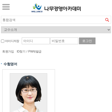
아이디저장
회원가입
ID찾기
/
PW재발급
수험영어