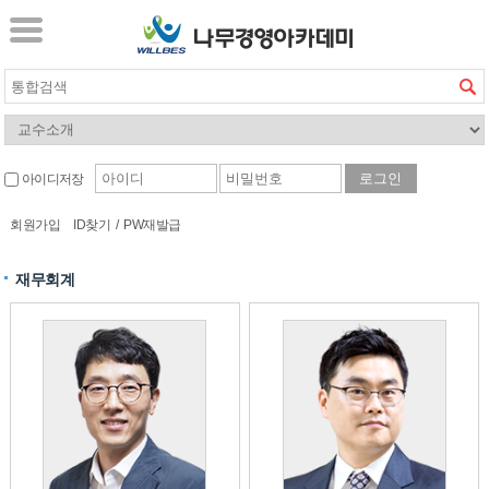
아이디저장
회원가입
ID찾기
/
PW재발급
재무회계