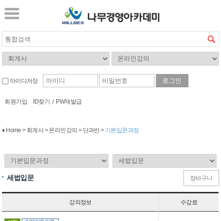
아이디저장
회원가입
ID찾기
/
PW재발급
♦ Home > 회계사 > 온라인강의 > 단과반 >
기본입문과정
세법입문
장바구니
강의정보
수강료