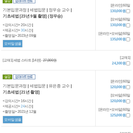
[온라인] 60일
기본입문과정
|
세법입문
|
정우승 교수
|
130,000원
기초세법 [23년 9월 촬영] (정우승)
[모바일] 60일
<강의시간> 20시간
|
130,000원
<제공시간>
30
시간
|
[온라인+모바일] 60일
<촬영일> 2023년 09월
135,000원
모바일샘플
[교재1]
[교재1] 세법 스타트 [14판] -
27,000원
24,300원
[온라인] 60일
기본입문과정
|
세법입문
|
유은종 교수
|
120,000원
기초세법 [21년 촬영]
[모바일] 60일
<강의시간> 16시간
|
120,000원
<제공시간>
24
시간
|
[온라인+모바일] 60일
<촬영일> 2021년 12월
125,000원
모바일샘플